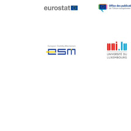
Jean-Louis Biancarelli
Jean-Louis Schiltz
Jean-Victor Louis
Jens Kreisel
Jeroen Dijsselbloem
Jochen Klucken
Johnny Åkerholm
Joschka Fischer
Juan Manuel Fabra
Vallés
Julian Priestley
Karl-Heinz Lambertz
Katharien L.C. Hunt
Kenneth Rogoff