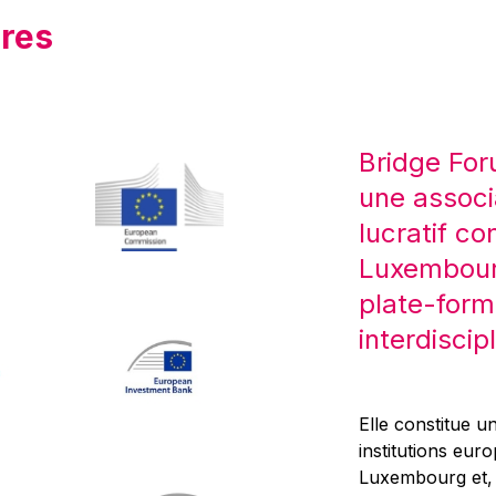
res
Bridge For
une associ
lucratif co
Luxembourg
plate-form
interdiscipl
Elle constitue un
institutions eur
Luxembourg et, d