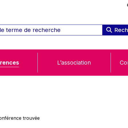
Rech
rences
L’association
Co
nférence trouvée