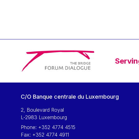
Klaus Regling
Klaus-Heiner Lehne
Koen LENAERTS
Lars Heikensten
Laura Kovesi
Luc Frieden
Servin
Lucas Papademos
Máire Geoghegan-Quinn
Manolis Mavrommatis
Marc Lemaître
C/O Banque centrale du Luxembourg
Marcel Zadi Kessy
Mario Centeno
2, Boulevard Royal
L-2983 Luxembourg
Mario Monti
Phone:
+352 4774 4515
Maroš ŠEFČOVIČ
Fax:
+352 4774 4911