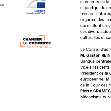
et acteurs de la
et juridique lu
réseau d’informa
organise des ma
qui mettent en 
ces divers acteur
culturelles et so
Le Conseil d’adm
M. Gaston REI
Banque central
Vice-Présidents
Président de la 
européenne,
M.
de la Cour des
Pierre GRAME
Mécanisme europ