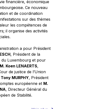
 vie financière, économique
xembourgeoise. Ce nouveau
tion et de coordination
nifestations sur des thèmes
valeur les compétences de
s; il organise des activités
ciales.
inistration a pour Président
NESCH
, Président de la
e du Luxembourg et pour
M. Koen LENAERTS
,
Cour de justice de l’Union
 Tony MURPHY
, Président
 comptes européenne et
M.
GNA
, Directeur Général du
éen de Stabilité.