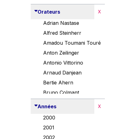
Orateurs
X
Adrian Nastase
Alfred Steinherr
Amadou Toumani Touré
Anton Zeilinger
Antonio Vittorino
Arnaud Danjean
Bertie Ahern
Bruno Colmant
Carlo Thelen
Années
X
Cem Özdemir
2000
Danny Alexander
2001
Désirée Van Boxtel
2002