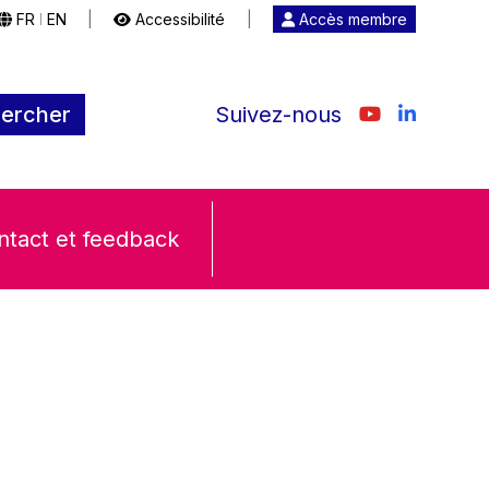
FR
EN
|
Accessibilité
|
Accès membre
|
ercher
Suivez-nous
ntact et feedback