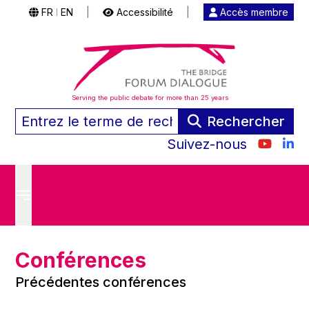
FR
EN
|
Accessibilité
|
Accès membre
|
Serving the public debate for more than 25 years
Rechercher
Suivez-nous
Conférences
Précédentes conférences