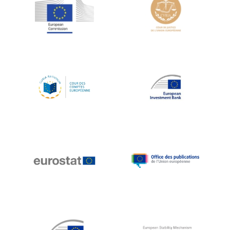
Jean-Louis Schiltz
Jean-Victor Louis
Jens Kreisel
Jeroen Dijsselbloem
Jochen Klucken
Johnny Åkerholm
Joschka Fischer
Juan Manuel Fabra Vallés
Julian Priestley
Karl-Heinz Lambertz
Katharien L.C. Hunt
Kenneth Rogoff
Klaus Regling
Klaus-Heiner Lehne