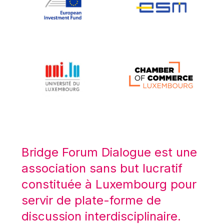
Koen LENAERTS
Lars Heikensten
Laura Kovesi
Luc Frieden
Lucas Papademos
Máire Geoghegan-Quinn
Manolis Mavrommatis
Marc Lemaître
Marcel Zadi Kessy
Mario Centeno
Bridge Forum Dialogue est une
Mario Monti
association sans but lucratif
Maroš ŠEFČOVIČ
constituée à Luxembourg pour
Martin Bailey
servir de plate-forme de
Martine Reicherts
discussion interdisciplinaire.