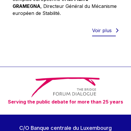
Robert Goebbels
GRAMEGNA
, Directeur Général du Mécanisme
Robert REYNDERS
européen de Stabilité.
Robert WEIDES
Rolf Tarrach
Voir plus
Štefan Füle
Thomas L. Cranfield
Tim Lankester
Timothy Radcliffe
Vaclav Klaus
Vassilios Skouris
Vítor Manuel da Silva Caldeira
Serving the public debate for more than 25 years
Viviane Reding
Walter Hagg
Walter RADERMACHER
C/O Banque centrale du Luxembourg