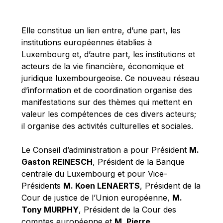
Michael Berry
Michael Palmer
Elle constitue un lien entre, d’une part, les
Michael Sohlman
institutions européennes établies à
Michel Goedert
Luxembourg et, d’autre part, les institutions et
acteurs de la vie financière, économique et
Mireille Delmas-Marty
juridique luxembourgeoise. Ce nouveau réseau
Nobuo Tanaka
d’information et de coordination organise des
Otmar Issing
manifestations sur des thèmes qui mettent en
valeur les compétences de ces divers acteurs;
Paolo Mengozzi
il organise des activités culturelles et sociales.
Paschal Donohoe
Pat Cox
Le Conseil d’administration a pour Président
M.
Gaston REINESCH
, Président de la Banque
Patrizia Nanz
centrale du Luxembourg et pour Vice-
Philippe Maystadt
Présidents
M. Koen LENAERTS
, Président de la
Pierre Gramegna
Cour de justice de l’Union européenne,
M.
Tony MURPHY
, Président de la Cour des
Richard Pelly
comptes européenne et
M. Pierre