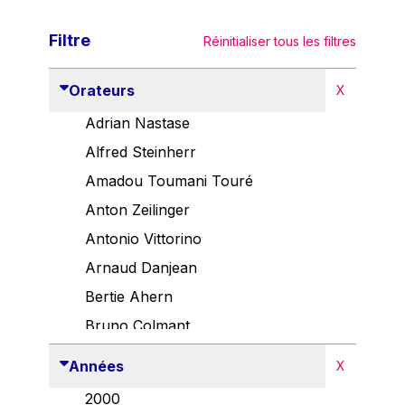
Filtre
Réinitialiser tous les filtres
Orateurs
X
Adrian Nastase
Alfred Steinherr
Amadou Toumani Touré
Anton Zeilinger
Antonio Vittorino
Arnaud Danjean
Bertie Ahern
Bruno Colmant
Carlo Thelen
Années
X
Cem Özdemir
2000