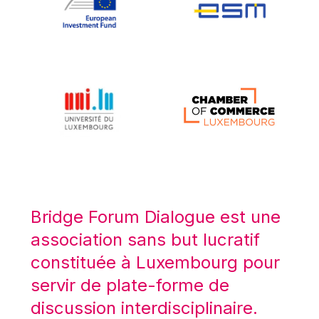
Koen LENAERTS
Lars Heikensten
Laura Kovesi
Luc Frieden
Lucas Papademos
Máire Geoghegan-Quinn
Manolis Mavrommatis
Marc Lemaître
Marcel Zadi Kessy
Mario Centeno
Bridge Forum Dialogue est une
Mario Monti
association sans but lucratif
Maroš ŠEFČOVIČ
constituée à Luxembourg pour
Martin Bailey
servir de plate-forme de
Martine Reicherts
discussion interdisciplinaire.