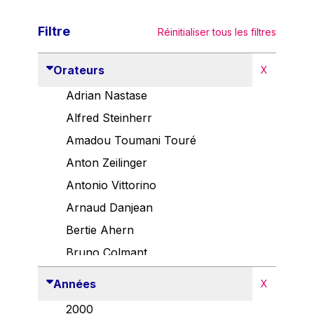
Filtre
Réinitialiser tous les filtres
Orateurs
X
Adrian Nastase
Alfred Steinherr
Amadou Toumani Touré
Anton Zeilinger
Antonio Vittorino
Arnaud Danjean
Bertie Ahern
Bruno Colmant
Carlo Thelen
Années
X
Cem Özdemir
2000