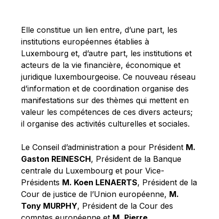
Michael Berry
Michael Palmer
Elle constitue un lien entre, d’une part, les
Michael Sohlman
institutions européennes établies à
Michel Goedert
Luxembourg et, d’autre part, les institutions et
acteurs de la vie financière, économique et
Mireille Delmas-Marty
juridique luxembourgeoise. Ce nouveau réseau
Nobuo Tanaka
d’information et de coordination organise des
Otmar Issing
manifestations sur des thèmes qui mettent en
valeur les compétences de ces divers acteurs;
Paolo Mengozzi
il organise des activités culturelles et sociales.
Paschal Donohoe
Pat Cox
Le Conseil d’administration a pour Président
M.
Gaston REINESCH
, Président de la Banque
Patrizia Nanz
centrale du Luxembourg et pour Vice-
Philippe Maystadt
Présidents
M. Koen LENAERTS
, Président de la
Pierre Gramegna
Cour de justice de l’Union européenne,
M.
Tony MURPHY
, Président de la Cour des
Richard Pelly
comptes européenne et
M. Pierre