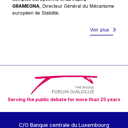
Robert Goebbels
GRAMEGNA
, Directeur Général du Mécanisme
Robert REYNDERS
européen de Stabilité.
Robert WEIDES
Rolf Tarrach
Voir plus
Štefan Füle
Thomas L. Cranfield
Tim Lankester
Timothy Radcliffe
Vaclav Klaus
Vassilios Skouris
Vítor Manuel da Silva Caldeira
Serving the public debate for more than 25 years
Viviane Reding
Walter Hagg
Walter RADERMACHER
C/O Banque centrale du Luxembourg