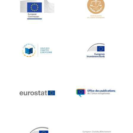
Jean-Louis Schiltz
Jean-Victor Louis
Jens Kreisel
Jeroen Dijsselbloem
Jochen Klucken
Johnny Åkerholm
Joschka Fischer
Juan Manuel Fabra Vallés
Julian Priestley
Karl-Heinz Lambertz
Katharien L.C. Hunt
Kenneth Rogoff
Klaus Regling
Klaus-Heiner Lehne