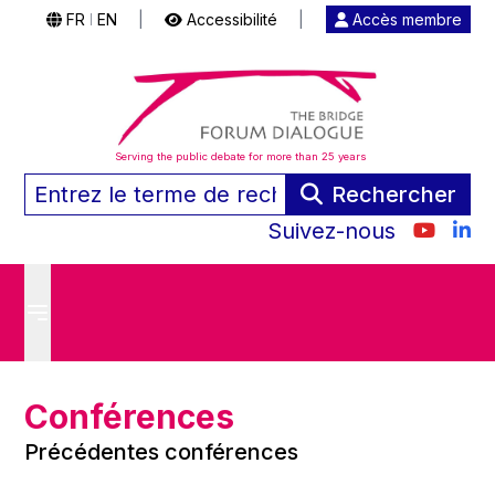
FR
EN
|
Accessibilité
|
Accès membre
|
Serving the public debate for more than 25 years
Rechercher
Suivez-nous
Conférences
Précédentes conférences