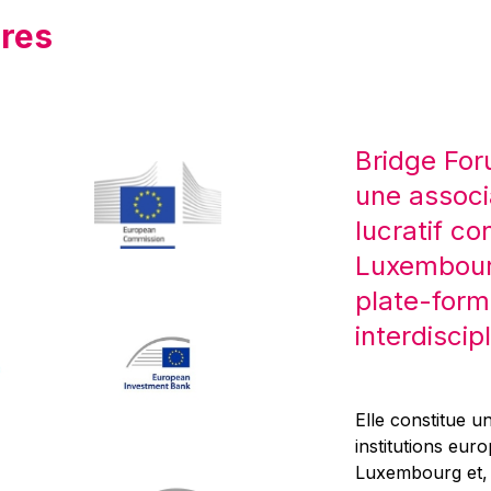
res
Bridge For
une associ
lucratif co
Luxembourg
plate-form
interdiscipl
Elle constitue un
institutions eur
Luxembourg et, d