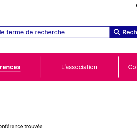
Rech
rences
L’association
Co
nférence trouvée