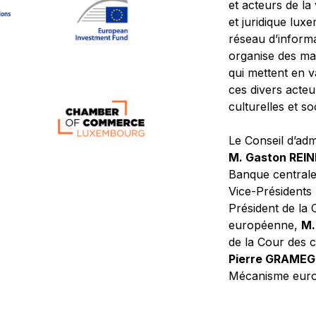
et acteurs de la
et juridique lu
réseau d’informa
organise des ma
qui mettent en 
ces divers acteur
culturelles et so
Le Conseil d’adm
M. Gaston REI
Banque central
Vice-Présidents
Président de la 
européenne,
M.
de la Cour des
Pierre GRAME
Mécanisme europ