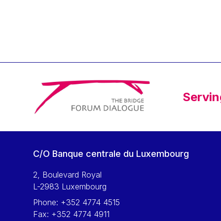
Klaus Regling
Klaus-Heiner Lehne
Koen LENAERTS
Lars Heikensten
Laura Kovesi
Luc Frieden
Servin
Lucas Papademos
Máire Geoghegan-Quinn
Manolis Mavrommatis
Marc Lemaître
C/O Banque centrale du Luxembourg
Marcel Zadi Kessy
Mario Centeno
2, Boulevard Royal
L-2983 Luxembourg
Mario Monti
Phone:
+352 4774 4515
Maroš ŠEFČOVIČ
Fax:
+352 4774 4911