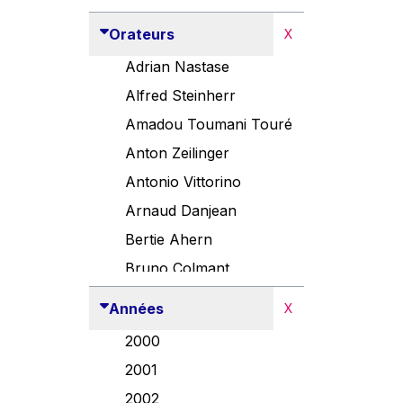
Orateurs
X
Adrian Nastase
Alfred Steinherr
Amadou Toumani Touré
Anton Zeilinger
Antonio Vittorino
Arnaud Danjean
Bertie Ahern
Bruno Colmant
Carlo Thelen
Années
X
Cem Özdemir
2000
Danny Alexander
2001
Désirée Van Boxtel
2002