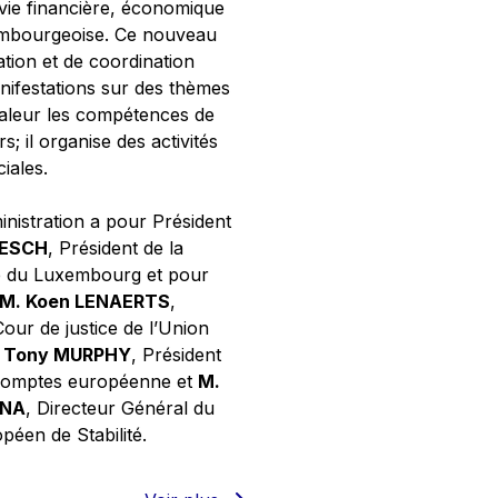
 vie financière, économique
xembourgeoise. Ce nouveau
tion et de coordination
nifestations sur des thèmes
valeur les compétences de
s; il organise des activités
ciales.
inistration a pour Président
NESCH
, Président de la
e du Luxembourg et pour
M. Koen LENAERTS
,
Cour de justice de l’Union
 Tony MURPHY
, Président
 comptes européenne et
M.
GNA
, Directeur Général du
éen de Stabilité.