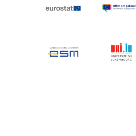
Jean-Louis Biancarelli
Jean-Louis Schiltz
Jean-Victor Louis
Jens Kreisel
Jeroen Dijsselbloem
Jochen Klucken
Johnny Åkerholm
Joschka Fischer
Juan Manuel Fabra
Vallés
Julian Priestley
Karl-Heinz Lambertz
Katharien L.C. Hunt
Kenneth Rogoff