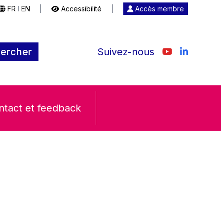
FR
EN
|
Accessibilité
|
Accès membre
|
ercher
Suivez-nous
ntact et feedback