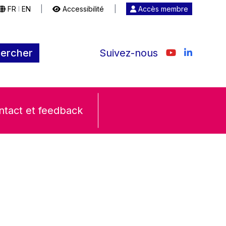
FR
EN
|
Accessibilité
|
Accès membre
|
ercher
Suivez-nous
ntact et feedback