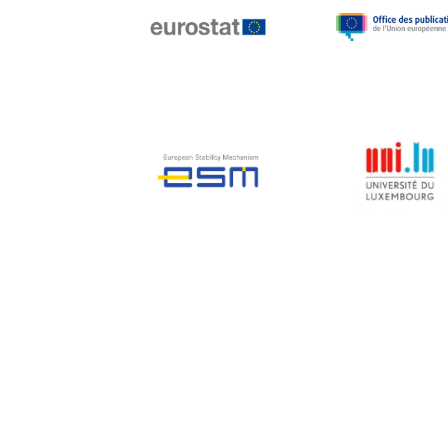
Jean-Louis Biancarelli
Jean-Louis Schiltz
Jean-Victor Louis
Jens Kreisel
Jeroen Dijsselbloem
Jochen Klucken
Johnny Åkerholm
Joschka Fischer
Juan Manuel Fabra
Vallés
Julian Priestley
Karl-Heinz Lambertz
Katharien L.C. Hunt
Kenneth Rogoff