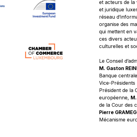
et acteurs de la
et juridique lu
réseau d’informa
organise des ma
qui mettent en 
ces divers acteur
culturelles et so
Le Conseil d’adm
M. Gaston REI
Banque central
Vice-Présidents
Président de la 
européenne,
M.
de la Cour des
Pierre GRAME
Mécanisme europ