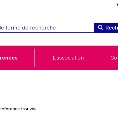
Rech
rences
L’association
Co
nférence trouvée