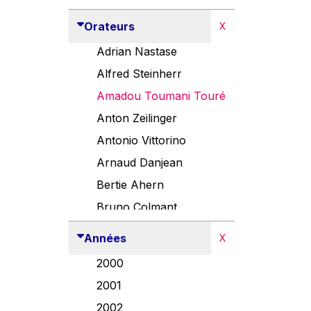
Orateurs
X
Adrian Nastase
Alfred Steinherr
Amadou Toumani Touré
Anton Zeilinger
Antonio Vittorino
Arnaud Danjean
Bertie Ahern
Bruno Colmant
Carlo Thelen
Années
X
Cem Özdemir
2000
Danny Alexander
2001
Désirée Van Boxtel
2002