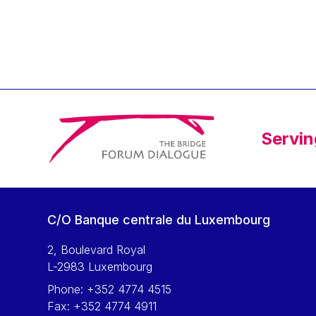
Klaus Regling
Klaus-Heiner Lehne
Koen LENAERTS
Lars Heikensten
Laura Kovesi
Luc Frieden
Servin
Lucas Papademos
Máire Geoghegan-Quinn
Manolis Mavrommatis
Marc Lemaître
C/O Banque centrale du Luxembourg
Marcel Zadi Kessy
Mario Centeno
2, Boulevard Royal
L-2983 Luxembourg
Mario Monti
Phone:
+352 4774 4515
Maroš ŠEFČOVIČ
Fax:
+352 4774 4911