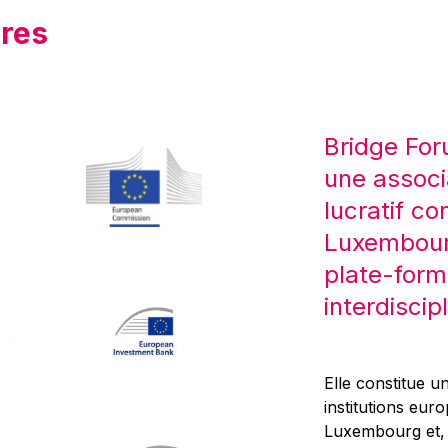
res
Bridge For
une associ
lucratif co
Luxembourg
plate-form
interdiscipl
Elle constitue un
institutions eur
Luxembourg et, d