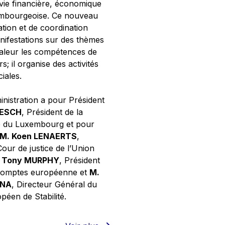
 vie financière, économique
xembourgeoise. Ce nouveau
tion et de coordination
nifestations sur des thèmes
valeur les compétences de
s; il organise des activités
ciales.
inistration a pour Président
NESCH
, Président de la
e du Luxembourg et pour
M. Koen LENAERTS
,
Cour de justice de l’Union
 Tony MURPHY
, Président
 comptes européenne et
M.
GNA
, Directeur Général du
éen de Stabilité.