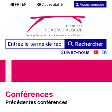
FR
EN
|
Accessibilité
|
Accès membre
|
Serving the public debate for more than 25 years
Rechercher
Suivez-nous
Conférences
Précédentes conférences