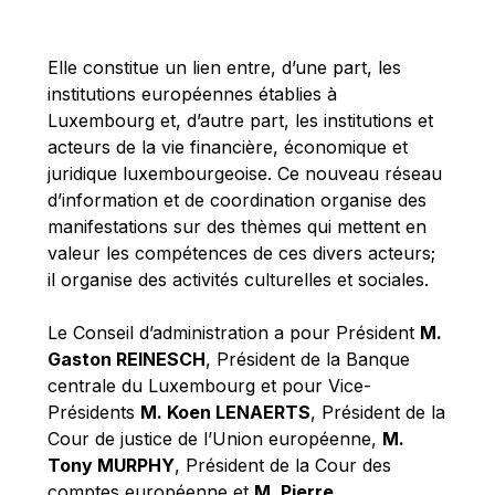
Michael Berry
Michael Palmer
Elle constitue un lien entre, d’une part, les
Michael Sohlman
institutions européennes établies à
Michel Goedert
Luxembourg et, d’autre part, les institutions et
acteurs de la vie financière, économique et
Mireille Delmas-Marty
juridique luxembourgeoise. Ce nouveau réseau
Nobuo Tanaka
d’information et de coordination organise des
Otmar Issing
manifestations sur des thèmes qui mettent en
valeur les compétences de ces divers acteurs;
Paolo Mengozzi
il organise des activités culturelles et sociales.
Paschal Donohoe
Pat Cox
Le Conseil d’administration a pour Président
M.
Gaston REINESCH
, Président de la Banque
Patrizia Nanz
centrale du Luxembourg et pour Vice-
Philippe Maystadt
Présidents
M. Koen LENAERTS
, Président de la
Pierre Gramegna
Cour de justice de l’Union européenne,
M.
Tony MURPHY
, Président de la Cour des
Richard Pelly
comptes européenne et
M. Pierre