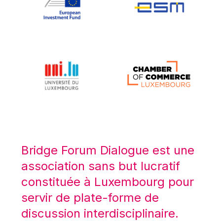
Koen LENAERTS
Lars Heikensten
Laura Kovesi
Luc Frieden
Lucas Papademos
Máire Geoghegan-Quinn
Manolis Mavrommatis
Marc Lemaître
Marcel Zadi Kessy
Mario Centeno
Bridge Forum Dialogue est une
Mario Monti
association sans but lucratif
Maroš ŠEFČOVIČ
constituée à Luxembourg pour
Martin Bailey
servir de plate-forme de
Martine Reicherts
discussion interdisciplinaire.