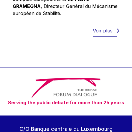
Robert Goebbels
GRAMEGNA
, Directeur Général du Mécanisme
Robert REYNDERS
européen de Stabilité.
Robert WEIDES
Rolf Tarrach
Voir plus
Štefan Füle
Thomas L. Cranfield
Tim Lankester
Timothy Radcliffe
Vaclav Klaus
Vassilios Skouris
Vítor Manuel da Silva Caldeira
Serving the public debate for more than 25 years
Viviane Reding
Walter Hagg
Walter RADERMACHER
C/O Banque centrale du Luxembourg