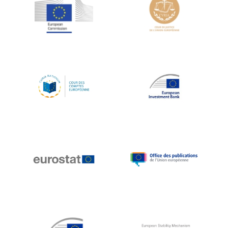
Jean-Louis Schiltz
Jean-Victor Louis
Jens Kreisel
Jeroen Dijsselbloem
Jochen Klucken
Johnny Åkerholm
Joschka Fischer
Juan Manuel Fabra Vallés
Julian Priestley
Karl-Heinz Lambertz
Katharien L.C. Hunt
Kenneth Rogoff
Klaus Regling
Klaus-Heiner Lehne