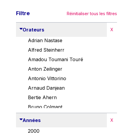
Filtre
Réinitialiser tous les filtres
Orateurs
X
Adrian Nastase
Alfred Steinherr
Amadou Toumani Touré
Anton Zeilinger
Antonio Vittorino
Arnaud Danjean
Bertie Ahern
Bruno Colmant
Carlo Thelen
Années
X
Cem Özdemir
2000