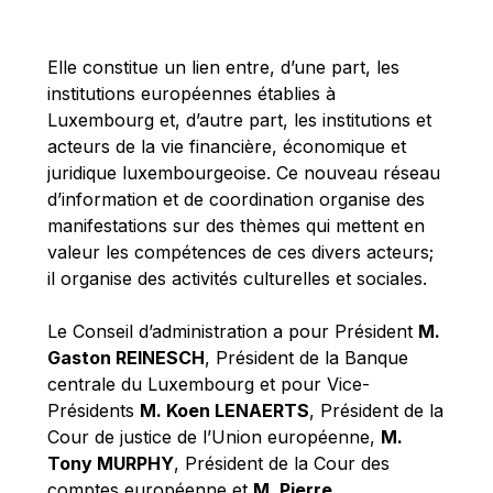
Michael Berry
Michael Palmer
Elle constitue un lien entre, d’une part, les
Michael Sohlman
institutions européennes établies à
Michel Goedert
Luxembourg et, d’autre part, les institutions et
acteurs de la vie financière, économique et
Mireille Delmas-Marty
juridique luxembourgeoise. Ce nouveau réseau
Nobuo Tanaka
d’information et de coordination organise des
Otmar Issing
manifestations sur des thèmes qui mettent en
valeur les compétences de ces divers acteurs;
Paolo Mengozzi
il organise des activités culturelles et sociales.
Paschal Donohoe
Pat Cox
Le Conseil d’administration a pour Président
M.
Gaston REINESCH
, Président de la Banque
Patrizia Nanz
centrale du Luxembourg et pour Vice-
Philippe Maystadt
Présidents
M. Koen LENAERTS
, Président de la
Pierre Gramegna
Cour de justice de l’Union européenne,
M.
Tony MURPHY
, Président de la Cour des
Richard Pelly
comptes européenne et
M. Pierre