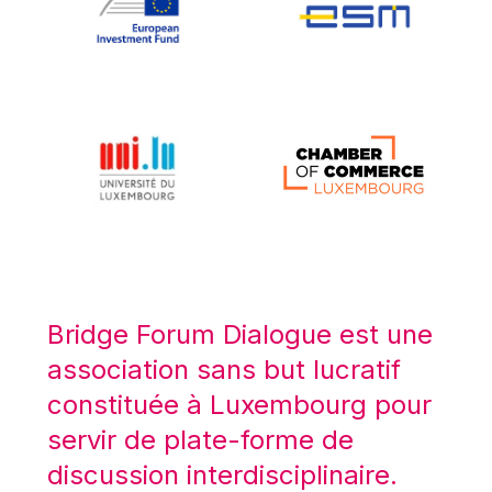
Koen LENAERTS
Lars Heikensten
Laura Kovesi
Luc Frieden
Lucas Papademos
Máire Geoghegan-Quinn
Manolis Mavrommatis
Marc Lemaître
Marcel Zadi Kessy
Mario Centeno
Bridge Forum Dialogue est une
Mario Monti
association sans but lucratif
Maroš ŠEFČOVIČ
constituée à Luxembourg pour
Martin Bailey
servir de plate-forme de
Martine Reicherts
discussion interdisciplinaire.