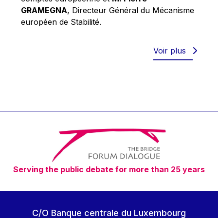
Robert Goebbels
GRAMEGNA
, Directeur Général du Mécanisme
Robert REYNDERS
européen de Stabilité.
Robert WEIDES
Rolf Tarrach
Voir plus
Štefan Füle
Thomas L. Cranfield
Tim Lankester
Timothy Radcliffe
Vaclav Klaus
Vassilios Skouris
Vítor Manuel da Silva Caldeira
Serving the public debate for more than 25 years
Viviane Reding
Walter Hagg
Walter RADERMACHER
C/O Banque centrale du Luxembourg