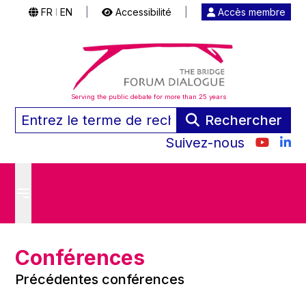
FR
EN
|
Accessibilité
|
Accès membre
|
Serving the public debate for more than 25 years
Rechercher
Suivez-nous
Conférences
Précédentes conférences