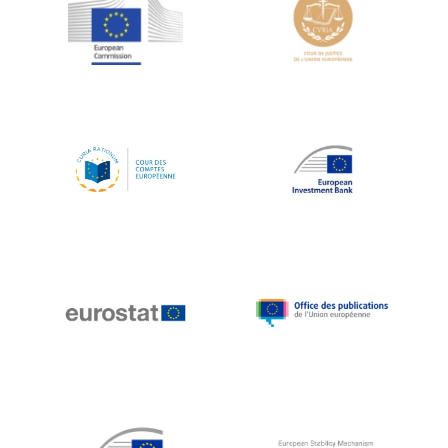
Jean-Louis Schiltz
Jean-Victor Louis
Jens Kreisel
Jeroen Dijsselbloem
Jochen Klucken
Johnny Åkerholm
Joschka Fischer
Juan Manuel Fabra Vallés
Julian Priestley
Karl-Heinz Lambertz
Katharien L.C. Hunt
Kenneth Rogoff
Klaus Regling
Klaus-Heiner Lehne