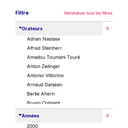
Filtre
Réinitialiser tous les filtres
Orateurs
X
Adrian Nastase
Alfred Steinherr
Amadou Toumani Touré
Anton Zeilinger
Antonio Vittorino
Arnaud Danjean
Bertie Ahern
Bruno Colmant
Carlo Thelen
Années
X
Cem Özdemir
2000