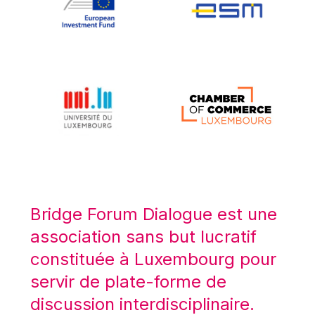
Koen LENAERTS
Lars Heikensten
Laura Kovesi
Luc Frieden
Lucas Papademos
Máire Geoghegan-Quinn
Manolis Mavrommatis
Marc Lemaître
Marcel Zadi Kessy
Mario Centeno
Bridge Forum Dialogue est une
Mario Monti
association sans but lucratif
Maroš ŠEFČOVIČ
constituée à Luxembourg pour
Martin Bailey
servir de plate-forme de
Martine Reicherts
discussion interdisciplinaire.