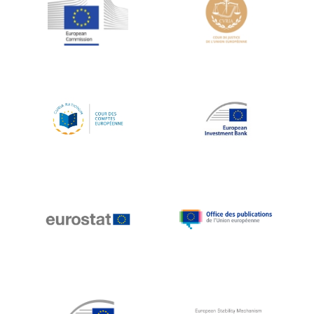
Jean-Louis Schiltz
Jean-Victor Louis
Jens Kreisel
Jeroen Dijsselbloem
Jochen Klucken
Johnny Åkerholm
Joschka Fischer
Juan Manuel Fabra Vallés
Julian Priestley
Karl-Heinz Lambertz
Katharien L.C. Hunt
Kenneth Rogoff
Klaus Regling
Klaus-Heiner Lehne