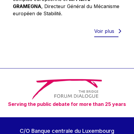
Robert Goebbels
GRAMEGNA
, Directeur Général du Mécanisme
Robert REYNDERS
européen de Stabilité.
Robert WEIDES
Rolf Tarrach
Voir plus
Štefan Füle
Thomas L. Cranfield
Tim Lankester
Timothy Radcliffe
Vaclav Klaus
Vassilios Skouris
Vítor Manuel da Silva Caldeira
Serving the public debate for more than 25 years
Viviane Reding
Walter Hagg
Walter RADERMACHER
C/O Banque centrale du Luxembourg