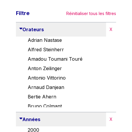
Filtre
Réinitialiser tous les filtres
Orateurs
X
Adrian Nastase
Alfred Steinherr
Amadou Toumani Touré
Anton Zeilinger
Antonio Vittorino
Arnaud Danjean
Bertie Ahern
Bruno Colmant
Carlo Thelen
Années
X
Cem Özdemir
2000