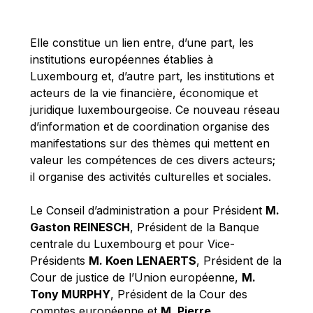
Michael Berry
Michael Palmer
Elle constitue un lien entre, d’une part, les
Michael Sohlman
institutions européennes établies à
Michel Goedert
Luxembourg et, d’autre part, les institutions et
acteurs de la vie financière, économique et
Mireille Delmas-Marty
juridique luxembourgeoise. Ce nouveau réseau
Nobuo Tanaka
d’information et de coordination organise des
Otmar Issing
manifestations sur des thèmes qui mettent en
valeur les compétences de ces divers acteurs;
Paolo Mengozzi
il organise des activités culturelles et sociales.
Paschal Donohoe
Pat Cox
Le Conseil d’administration a pour Président
M.
Gaston REINESCH
, Président de la Banque
Patrizia Nanz
centrale du Luxembourg et pour Vice-
Philippe Maystadt
Présidents
M. Koen LENAERTS
, Président de la
Pierre Gramegna
Cour de justice de l’Union européenne,
M.
Tony MURPHY
, Président de la Cour des
Richard Pelly
comptes européenne et
M. Pierre