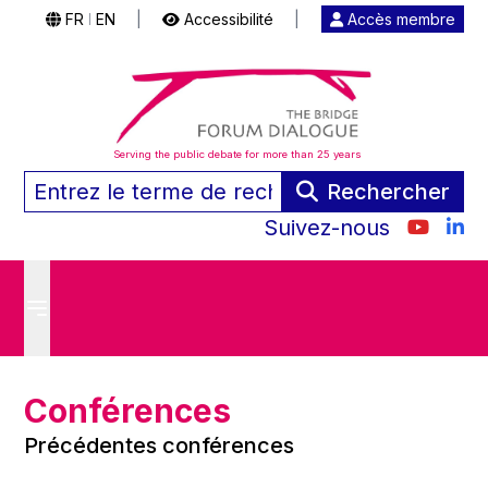
FR
EN
|
Accessibilité
|
Accès membre
|
Serving the public debate for more than 25 years
Rechercher
Suivez-nous
Conférences
Précédentes conférences