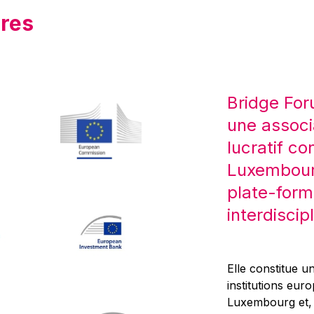
res
Bridge For
une associ
lucratif co
Luxembourg
plate-form
interdiscipl
Elle constitue un
institutions eur
Luxembourg et, d