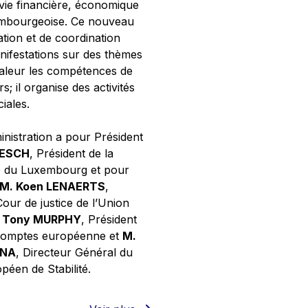
 vie financière, économique
xembourgeoise. Ce nouveau
tion et de coordination
nifestations sur des thèmes
valeur les compétences de
s; il organise des activités
ciales.
inistration a pour Président
NESCH
, Président de la
e du Luxembourg et pour
M. Koen LENAERTS
,
Cour de justice de l’Union
 Tony MURPHY
, Président
 comptes européenne et
M.
GNA
, Directeur Général du
éen de Stabilité.