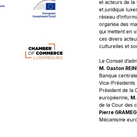
et acteurs de la
et juridique lu
réseau d’informa
organise des ma
qui mettent en 
ces divers acteur
culturelles et so
Le Conseil d’adm
M. Gaston REI
Banque central
Vice-Présidents
Président de la 
européenne,
M.
de la Cour des
Pierre GRAME
Mécanisme europ