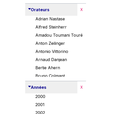
Orateurs
X
Adrian Nastase
Alfred Steinherr
Amadou Toumani Touré
Anton Zeilinger
Antonio Vittorino
Arnaud Danjean
Bertie Ahern
Bruno Colmant
Carlo Thelen
Années
X
Cem Özdemir
2000
Danny Alexander
2001
Désirée Van Boxtel
2002