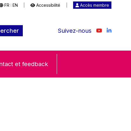
FR
EN
|
Accessibilité
|
Accès membre
|
ercher
Suivez-nous
ntact et feedback