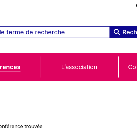
Rech
rences
L’association
Co
nférence trouvée