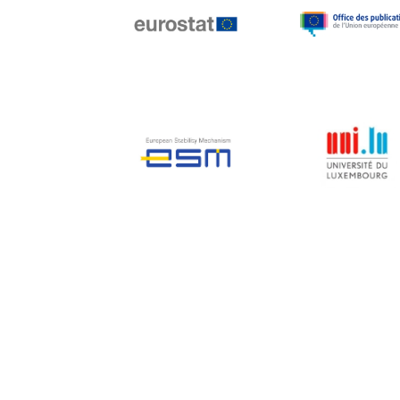
Jean-Louis Biancarelli
Jean-Louis Schiltz
Jean-Victor Louis
Jens Kreisel
Jeroen Dijsselbloem
Jochen Klucken
Johnny Åkerholm
Joschka Fischer
Juan Manuel Fabra
Vallés
Julian Priestley
Karl-Heinz Lambertz
Katharien L.C. Hunt
Kenneth Rogoff