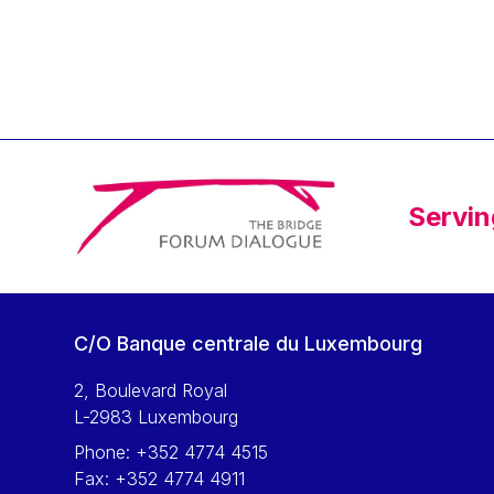
Klaus Regling
Klaus-Heiner Lehne
Koen LENAERTS
Lars Heikensten
Laura Kovesi
Luc Frieden
Servin
Lucas Papademos
Máire Geoghegan-Quinn
Manolis Mavrommatis
Marc Lemaître
C/O Banque centrale du Luxembourg
Marcel Zadi Kessy
Mario Centeno
2, Boulevard Royal
L-2983 Luxembourg
Mario Monti
Phone:
+352 4774 4515
Maroš ŠEFČOVIČ
Fax:
+352 4774 4911