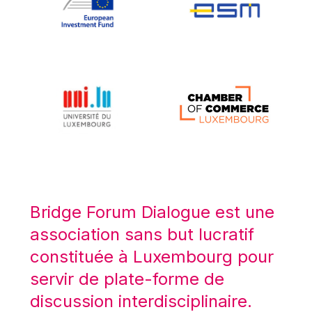
Koen LENAERTS
Lars Heikensten
Laura Kovesi
Luc Frieden
Lucas Papademos
Máire Geoghegan-Quinn
Manolis Mavrommatis
Marc Lemaître
Marcel Zadi Kessy
Mario Centeno
Bridge Forum Dialogue est une
Mario Monti
association sans but lucratif
Maroš ŠEFČOVIČ
constituée à Luxembourg pour
Martin Bailey
servir de plate-forme de
Martine Reicherts
discussion interdisciplinaire.