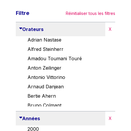
Filtre
Réinitialiser tous les filtres
Orateurs
X
Adrian Nastase
Alfred Steinherr
Amadou Toumani Touré
Anton Zeilinger
Antonio Vittorino
Arnaud Danjean
Bertie Ahern
Bruno Colmant
Carlo Thelen
Années
X
Cem Özdemir
2000