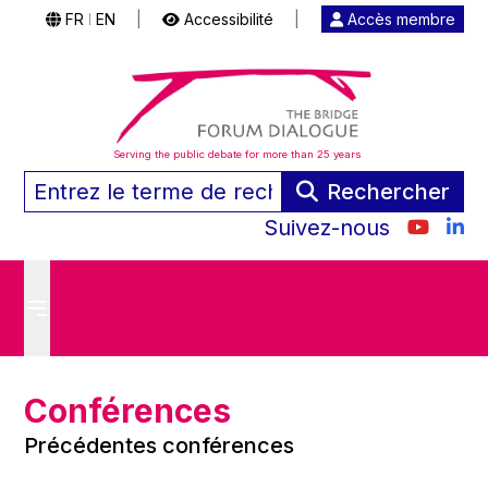
FR
EN
|
Accessibilité
|
Accès membre
|
Serving the public debate for more than 25 years
Rechercher
Suivez-nous
Conférences
Précédentes conférences