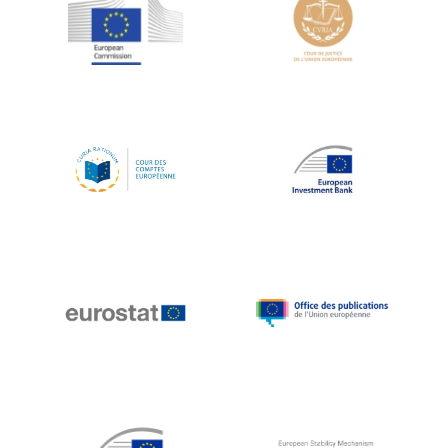
Jean-Louis Schiltz
Jean-Victor Louis
Jens Kreisel
Jeroen Dijsselbloem
Jochen Klucken
Johnny Åkerholm
Joschka Fischer
Juan Manuel Fabra Vallés
Julian Priestley
Karl-Heinz Lambertz
Katharien L.C. Hunt
Kenneth Rogoff
Klaus Regling
Klaus-Heiner Lehne