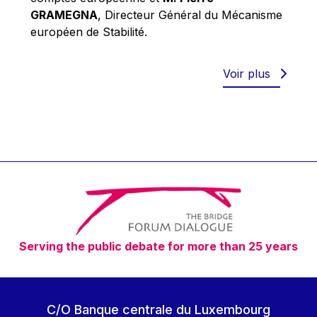
Robert Goebbels
GRAMEGNA
, Directeur Général du Mécanisme
Robert REYNDERS
européen de Stabilité.
Robert WEIDES
Rolf Tarrach
Voir plus
Štefan Füle
Thomas L. Cranfield
Tim Lankester
Timothy Radcliffe
Vaclav Klaus
Vassilios Skouris
Vítor Manuel da Silva Caldeira
Serving the public debate for more than 25 years
Viviane Reding
Walter Hagg
Walter RADERMACHER
C/O Banque centrale du Luxembourg