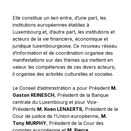
Michael Berry
Michael Palmer
Elle constitue un lien entre, d’une part, les
Michael Sohlman
institutions européennes établies à
Michel Goedert
Luxembourg et, d’autre part, les institutions et
acteurs de la vie financière, économique et
Mireille Delmas-Marty
juridique luxembourgeoise. Ce nouveau réseau
Nobuo Tanaka
d’information et de coordination organise des
Otmar Issing
manifestations sur des thèmes qui mettent en
valeur les compétences de ces divers acteurs;
Paolo Mengozzi
il organise des activités culturelles et sociales.
Paschal Donohoe
Pat Cox
Le Conseil d’administration a pour Président
M.
Gaston REINESCH
, Président de la Banque
Patrizia Nanz
centrale du Luxembourg et pour Vice-
Philippe Maystadt
Présidents
M. Koen LENAERTS
, Président de la
Pierre Gramegna
Cour de justice de l’Union européenne,
M.
Tony MURPHY
, Président de la Cour des
Richard Pelly
comptes européenne et
M. Pierre