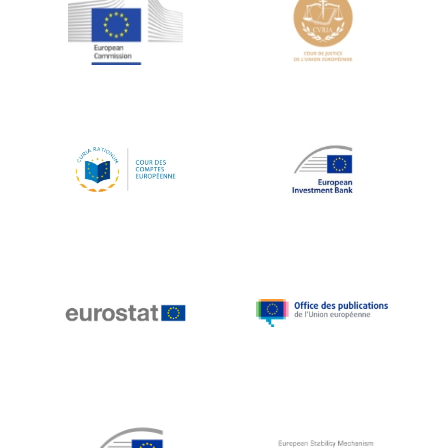
Jean-Louis Schiltz
Jean-Victor Louis
Jens Kreisel
Jeroen Dijsselbloem
Jochen Klucken
Johnny Åkerholm
Joschka Fischer
Juan Manuel Fabra Vallés
Julian Priestley
Karl-Heinz Lambertz
Katharien L.C. Hunt
Kenneth Rogoff
Klaus Regling
Klaus-Heiner Lehne