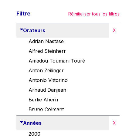
Filtre
Réinitialiser tous les filtres
Orateurs
X
Adrian Nastase
Alfred Steinherr
Amadou Toumani Touré
Anton Zeilinger
Antonio Vittorino
Arnaud Danjean
Bertie Ahern
Bruno Colmant
Carlo Thelen
Années
X
Cem Özdemir
2000