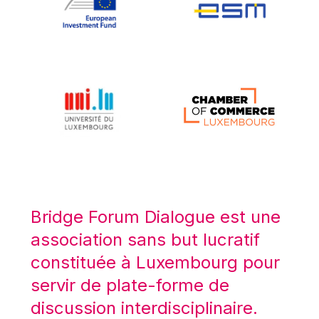
Koen LENAERTS
Lars Heikensten
Laura Kovesi
Luc Frieden
Lucas Papademos
Máire Geoghegan-Quinn
Manolis Mavrommatis
Marc Lemaître
Marcel Zadi Kessy
Mario Centeno
Bridge Forum Dialogue est une
Mario Monti
association sans but lucratif
Maroš ŠEFČOVIČ
constituée à Luxembourg pour
Martin Bailey
servir de plate-forme de
Martine Reicherts
discussion interdisciplinaire.