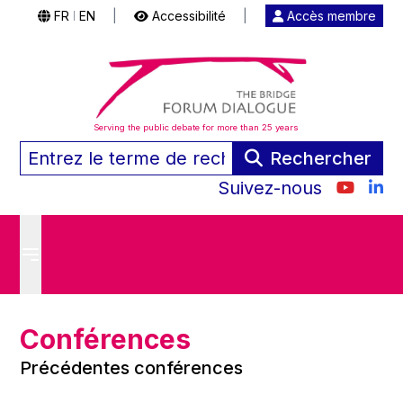
FR
EN
|
Accessibilité
|
Accès membre
|
Serving the public debate for more than 25 years
Rechercher
Suivez-nous
Conférences
Précédentes conférences