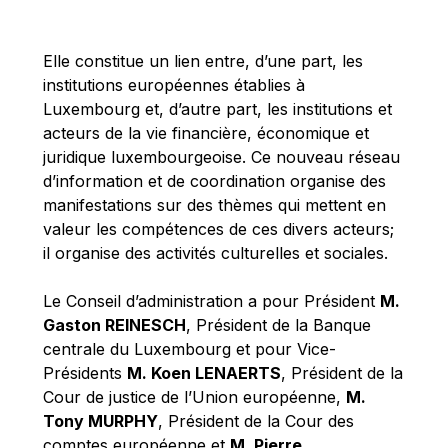
Michael Berry
Michael Palmer
Elle constitue un lien entre, d’une part, les
Michael Sohlman
institutions européennes établies à
Michel Goedert
Luxembourg et, d’autre part, les institutions et
acteurs de la vie financière, économique et
Mireille Delmas-Marty
juridique luxembourgeoise. Ce nouveau réseau
Nobuo Tanaka
d’information et de coordination organise des
Otmar Issing
manifestations sur des thèmes qui mettent en
valeur les compétences de ces divers acteurs;
Paolo Mengozzi
il organise des activités culturelles et sociales.
Paschal Donohoe
Pat Cox
Le Conseil d’administration a pour Président
M.
Gaston REINESCH
, Président de la Banque
Patrizia Nanz
centrale du Luxembourg et pour Vice-
Philippe Maystadt
Présidents
M. Koen LENAERTS
, Président de la
Pierre Gramegna
Cour de justice de l’Union européenne,
M.
Tony MURPHY
, Président de la Cour des
Richard Pelly
comptes européenne et
M. Pierre