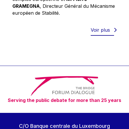
Robert Goebbels
GRAMEGNA
, Directeur Général du Mécanisme
Robert REYNDERS
européen de Stabilité.
Robert WEIDES
Rolf Tarrach
Voir plus
Štefan Füle
Thomas L. Cranfield
Tim Lankester
Timothy Radcliffe
Vaclav Klaus
Vassilios Skouris
Vítor Manuel da Silva Caldeira
Serving the public debate for more than 25 years
Viviane Reding
Walter Hagg
Walter RADERMACHER
C/O Banque centrale du Luxembourg