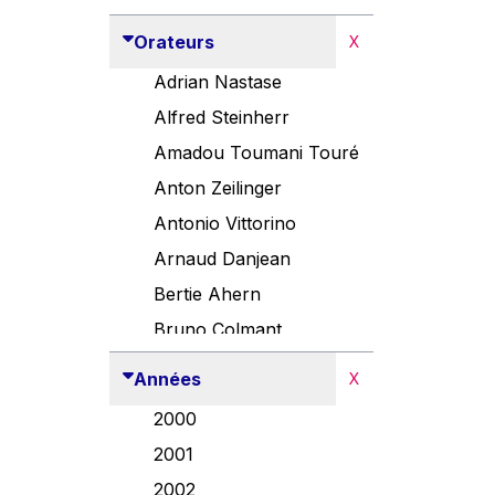
Orateurs
X
Adrian Nastase
Alfred Steinherr
Amadou Toumani Touré
Anton Zeilinger
Antonio Vittorino
Arnaud Danjean
Bertie Ahern
Bruno Colmant
Carlo Thelen
Années
X
Cem Özdemir
2000
Danny Alexander
2001
Désirée Van Boxtel
2002