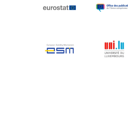
Jean-Louis Biancarelli
Jean-Louis Schiltz
Jean-Victor Louis
Jens Kreisel
Jeroen Dijsselbloem
Jochen Klucken
Johnny Åkerholm
Joschka Fischer
Juan Manuel Fabra
Vallés
Julian Priestley
Karl-Heinz Lambertz
Katharien L.C. Hunt
Kenneth Rogoff