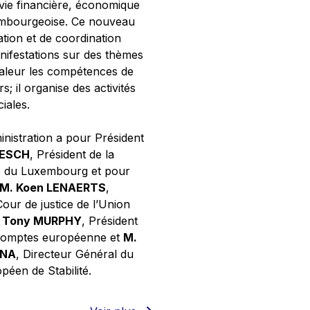
 vie financière, économique
xembourgeoise. Ce nouveau
tion et de coordination
nifestations sur des thèmes
valeur les compétences de
s; il organise des activités
ciales.
inistration a pour Président
NESCH
, Président de la
e du Luxembourg et pour
M. Koen LENAERTS
,
Cour de justice de l’Union
 Tony MURPHY
, Président
 comptes européenne et
M.
GNA
, Directeur Général du
éen de Stabilité.