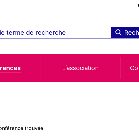
Rech
rences
L’association
Co
nférence trouvée