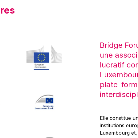
res
Bridge For
une associ
lucratif co
Luxembourg
plate-form
interdiscipl
Elle constitue un
institutions eur
Luxembourg et, d