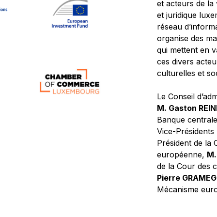
et acteurs de la
et juridique lu
réseau d’informa
organise des ma
qui mettent en 
ces divers acteur
culturelles et so
Le Conseil d’adm
M. Gaston REI
Banque central
Vice-Présidents
Président de la 
européenne,
M.
de la Cour des
Pierre GRAME
Mécanisme europ