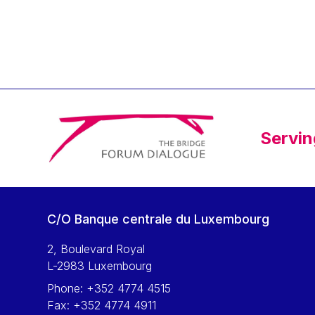
Klaus Regling
Klaus-Heiner Lehne
Koen LENAERTS
Lars Heikensten
Laura Kovesi
Luc Frieden
Servin
Lucas Papademos
Máire Geoghegan-Quinn
Manolis Mavrommatis
Marc Lemaître
C/O Banque centrale du Luxembourg
Marcel Zadi Kessy
Mario Centeno
2, Boulevard Royal
L-2983 Luxembourg
Mario Monti
Phone:
+352 4774 4515
Maroš ŠEFČOVIČ
Fax:
+352 4774 4911