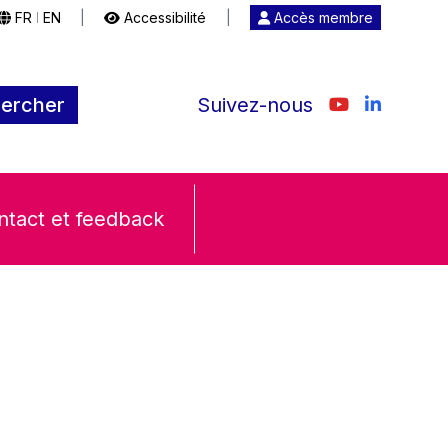
FR
EN
|
Accessibilité
|
Accès membre
|
ercher
Suivez-nous
ntact et feedback