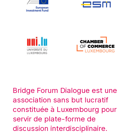
Koen LENAERTS
Lars Heikensten
Laura Kovesi
Luc Frieden
Lucas Papademos
Máire Geoghegan-Quinn
Manolis Mavrommatis
Marc Lemaître
Marcel Zadi Kessy
Mario Centeno
Bridge Forum Dialogue est une
Mario Monti
association sans but lucratif
Maroš ŠEFČOVIČ
constituée à Luxembourg pour
Martin Bailey
servir de plate-forme de
Martine Reicherts
discussion interdisciplinaire.