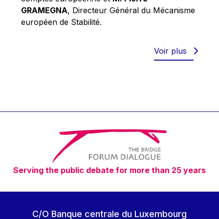
Robert Goebbels
GRAMEGNA
, Directeur Général du Mécanisme
Robert REYNDERS
européen de Stabilité.
Robert WEIDES
Rolf Tarrach
Voir plus
Štefan Füle
Thomas L. Cranfield
Tim Lankester
Timothy Radcliffe
Vaclav Klaus
Vassilios Skouris
Vítor Manuel da Silva Caldeira
Serving the public debate for more than 25 years
Viviane Reding
Walter Hagg
Walter RADERMACHER
C/O Banque centrale du Luxembourg