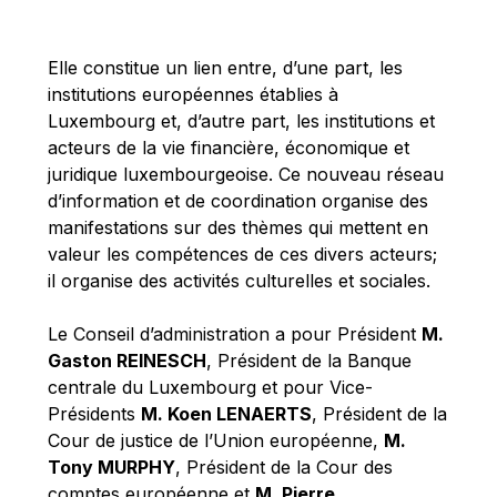
Michael Berry
Michael Palmer
Elle constitue un lien entre, d’une part, les
Michael Sohlman
institutions européennes établies à
Michel Goedert
Luxembourg et, d’autre part, les institutions et
acteurs de la vie financière, économique et
Mireille Delmas-Marty
juridique luxembourgeoise. Ce nouveau réseau
Nobuo Tanaka
d’information et de coordination organise des
Otmar Issing
manifestations sur des thèmes qui mettent en
valeur les compétences de ces divers acteurs;
Paolo Mengozzi
il organise des activités culturelles et sociales.
Paschal Donohoe
Pat Cox
Le Conseil d’administration a pour Président
M.
Gaston REINESCH
, Président de la Banque
Patrizia Nanz
centrale du Luxembourg et pour Vice-
Philippe Maystadt
Présidents
M. Koen LENAERTS
, Président de la
Pierre Gramegna
Cour de justice de l’Union européenne,
M.
Tony MURPHY
, Président de la Cour des
Richard Pelly
comptes européenne et
M. Pierre