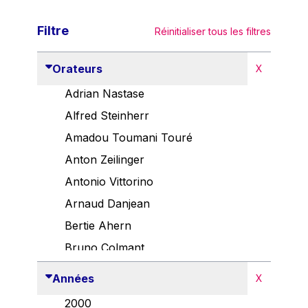
Filtre
Réinitialiser tous les filtres
Orateurs
X
Adrian Nastase
Alfred Steinherr
Amadou Toumani Touré
Anton Zeilinger
Antonio Vittorino
Arnaud Danjean
Bertie Ahern
Bruno Colmant
Carlo Thelen
Années
X
Cem Özdemir
2000