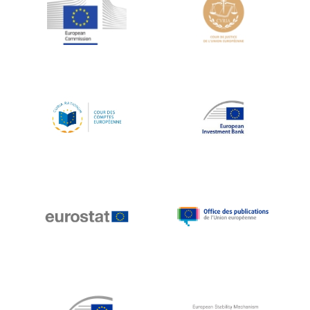
Jean-Louis Schiltz
Jean-Victor Louis
Jens Kreisel
Jeroen Dijsselbloem
Jochen Klucken
Johnny Åkerholm
Joschka Fischer
Juan Manuel Fabra Vallés
Julian Priestley
Karl-Heinz Lambertz
Katharien L.C. Hunt
Kenneth Rogoff
Klaus Regling
Klaus-Heiner Lehne