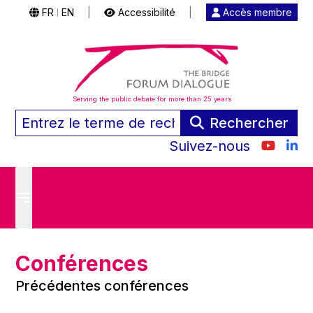
FR
EN
|
Accessibilité
|
Accès membre
|
Serving the public debate for more than 25 years
Rechercher
Suivez-nous
Conférences
Précédentes conférences