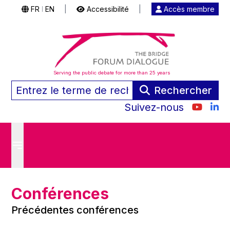
FR
EN
|
Accessibilité
|
Accès membre
|
Serving the public debate for more than 25 years
Rechercher
Suivez-nous
Conférences
Précédentes conférences