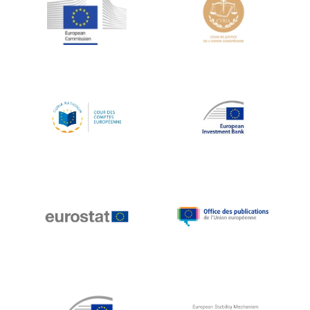
Jean-Louis Schiltz
Jean-Victor Louis
Jens Kreisel
Jeroen Dijsselbloem
Jochen Klucken
Johnny Åkerholm
Joschka Fischer
Juan Manuel Fabra Vallés
Julian Priestley
Karl-Heinz Lambertz
Katharien L.C. Hunt
Kenneth Rogoff
Klaus Regling
Klaus-Heiner Lehne