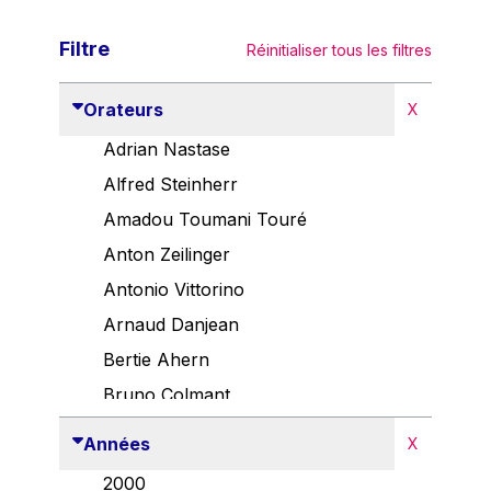
Filtre
Réinitialiser tous les filtres
Orateurs
X
Adrian Nastase
Alfred Steinherr
Amadou Toumani Touré
Anton Zeilinger
Antonio Vittorino
Arnaud Danjean
Bertie Ahern
Bruno Colmant
Carlo Thelen
Années
X
Cem Özdemir
2000