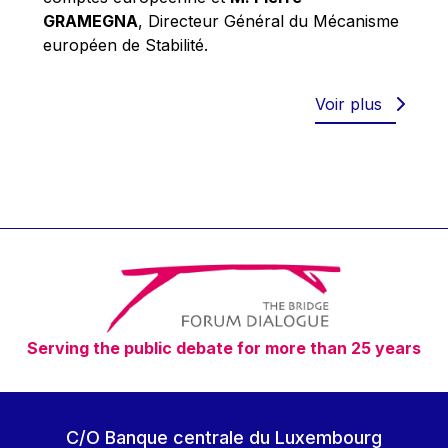
Robert Goebbels
GRAMEGNA
, Directeur Général du Mécanisme
Robert REYNDERS
européen de Stabilité.
Robert WEIDES
Rolf Tarrach
Voir plus
Štefan Füle
Thomas L. Cranfield
Tim Lankester
Timothy Radcliffe
Vaclav Klaus
Vassilios Skouris
Vítor Manuel da Silva Caldeira
Serving the public debate for more than 25 years
Viviane Reding
Walter Hagg
Walter RADERMACHER
C/O Banque centrale du Luxembourg