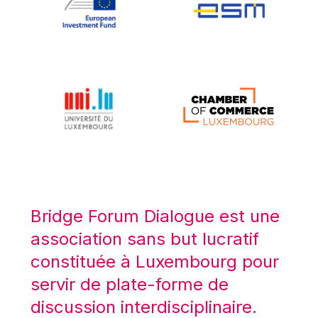
Koen LENAERTS
Lars Heikensten
Laura Kovesi
Luc Frieden
Lucas Papademos
Máire Geoghegan-Quinn
Manolis Mavrommatis
Marc Lemaître
Marcel Zadi Kessy
Mario Centeno
Bridge Forum Dialogue est une
Mario Monti
association sans but lucratif
Maroš ŠEFČOVIČ
constituée à Luxembourg pour
Martin Bailey
servir de plate-forme de
Martine Reicherts
discussion interdisciplinaire.