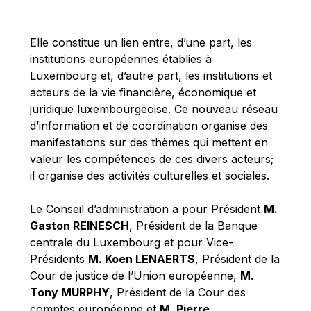
Michael Berry
Michael Palmer
Elle constitue un lien entre, d’une part, les
Michael Sohlman
institutions européennes établies à
Michel Goedert
Luxembourg et, d’autre part, les institutions et
acteurs de la vie financière, économique et
Mireille Delmas-Marty
juridique luxembourgeoise. Ce nouveau réseau
Nobuo Tanaka
d’information et de coordination organise des
Otmar Issing
manifestations sur des thèmes qui mettent en
valeur les compétences de ces divers acteurs;
Paolo Mengozzi
il organise des activités culturelles et sociales.
Paschal Donohoe
Pat Cox
Le Conseil d’administration a pour Président
M.
Gaston REINESCH
, Président de la Banque
Patrizia Nanz
centrale du Luxembourg et pour Vice-
Philippe Maystadt
Présidents
M. Koen LENAERTS
, Président de la
Pierre Gramegna
Cour de justice de l’Union européenne,
M.
Tony MURPHY
, Président de la Cour des
Richard Pelly
comptes européenne et
M. Pierre