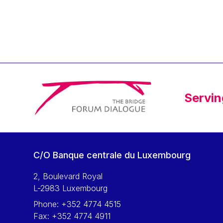
Klaus Regling
Klaus-Heiner Lehne
Koen LENAERTS
Lars Heikensten
Laura Kovesi
Luc Frieden
Servin
Lucas Papademos
Máire Geoghegan-Quinn
Manolis Mavrommatis
Marc Lemaître
C/O Banque centrale du Luxembourg
Marcel Zadi Kessy
Mario Centeno
2, Boulevard Royal
L-2983 Luxembourg
Mario Monti
Phone:
+352 4774 4515
Maroš ŠEFČOVIČ
Fax:
+352 4774 4911