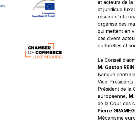
et acteurs de la
et juridique lu
réseau d’informa
organise des ma
qui mettent en 
ces divers acteur
culturelles et so
Le Conseil d’adm
M. Gaston REI
Banque central
Vice-Présidents
Président de la 
européenne,
M.
de la Cour des
Pierre GRAME
Mécanisme europ