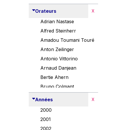
Orateurs
X
Adrian Nastase
Alfred Steinherr
Amadou Toumani Touré
Anton Zeilinger
Antonio Vittorino
Arnaud Danjean
Bertie Ahern
Bruno Colmant
Carlo Thelen
Années
X
Cem Özdemir
2000
Danny Alexander
2001
Désirée Van Boxtel
2002