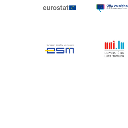
Jean-Louis Biancarelli
Jean-Louis Schiltz
Jean-Victor Louis
Jens Kreisel
Jeroen Dijsselbloem
Jochen Klucken
Johnny Åkerholm
Joschka Fischer
Juan Manuel Fabra
Vallés
Julian Priestley
Karl-Heinz Lambertz
Katharien L.C. Hunt
Kenneth Rogoff