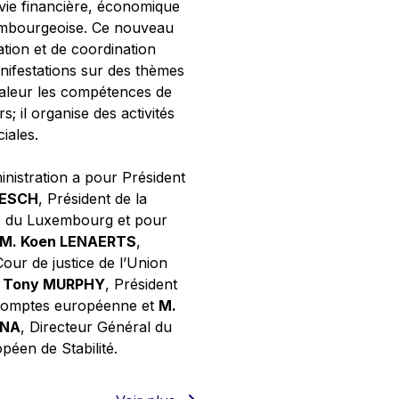
 vie financière, économique
xembourgeoise. Ce nouveau
tion et de coordination
nifestations sur des thèmes
valeur les compétences de
s; il organise des activités
ciales.
inistration a pour Président
NESCH
, Président de la
e du Luxembourg et pour
M. Koen LENAERTS
,
Cour de justice de l’Union
 Tony MURPHY
, Président
 comptes européenne et
M.
GNA
, Directeur Général du
éen de Stabilité.