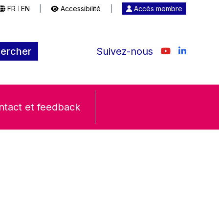
FR
EN
|
Accessibilité
|
Accès membre
|
ercher
Suivez-nous
ntact et feedback