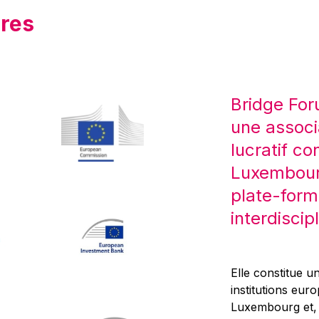
res
Bridge For
une associ
lucratif co
Luxembourg
plate-form
interdiscipl
Elle constitue un
institutions eur
Luxembourg et, d