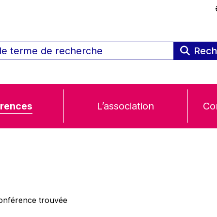
Rech
rences
L’association
Co
nférence trouvée