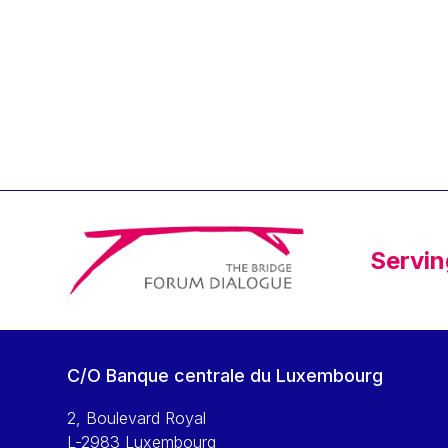
Klaus Regling
Klaus-Heiner Lehne
Koen LENAERTS
Lars Heikensten
Laura Kovesi
Luc Frieden
Lucas Papademos
Máire Geoghegan-Quinn
Servin
Manolis Mavrommatis
Marc Lemaître
Marcel Zadi Kessy
Mario Centeno
C/O Banque centrale du Luxembourg
Mario Monti
Maroš ŠEFČOVIČ
2, Boulevard Royal
L-2983 Luxembourg