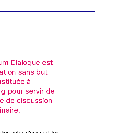
um Dialogue est
ation sans but
nstituée à
 pour servir de
e de discussion
inaire.
 lien entre, d’une part, les