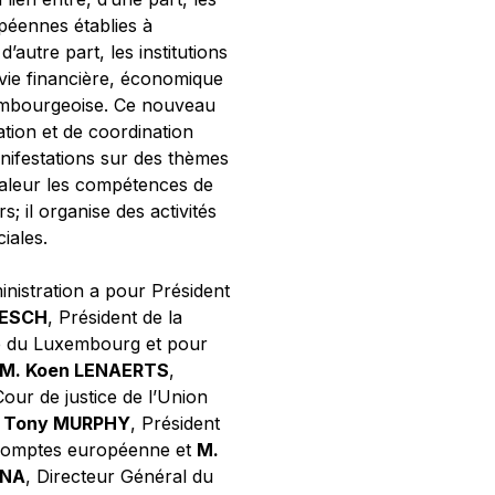
opéennes établies à
’autre part, les institutions
 vie financière, économique
xembourgeoise. Ce nouveau
tion et de coordination
nifestations sur des thèmes
valeur les compétences de
s; il organise des activités
ciales.
inistration a pour Président
NESCH
, Président de la
e du Luxembourg et pour
M. Koen LENAERTS
,
Cour de justice de l’Union
 Tony MURPHY
, Président
 comptes européenne et
M.
GNA
, Directeur Général du