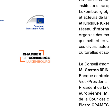
institutions eur
Luxembourg et, d
et acteurs de la
et juridique lu
réseau d’informa
organise des ma
qui mettent en 
ces divers acteur
culturelles et so
Le Conseil d’adm
M. Gaston REI
Banque central
Vice-Présidents
Président de la 
européenne,
M.
de la Cour des
Pierre GRAME