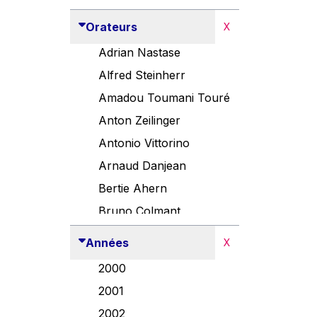
Orateurs
X
Adrian Nastase
Alfred Steinherr
Amadou Toumani Touré
Anton Zeilinger
Antonio Vittorino
Arnaud Danjean
Bertie Ahern
Bruno Colmant
Carlo Thelen
Années
X
Cem Özdemir
2000
Danny Alexander
2001
Désirée Van Boxtel
2002