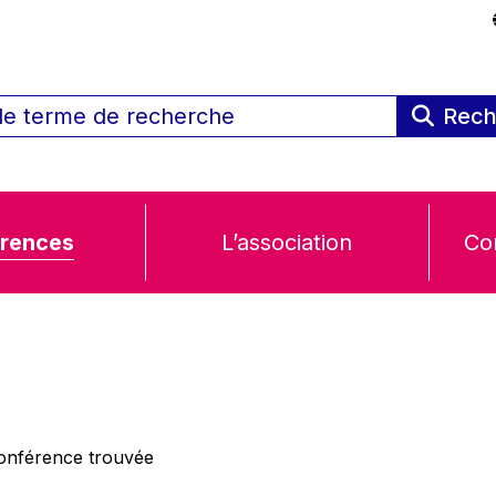
Rech
rences
L’association
Co
nférence trouvée