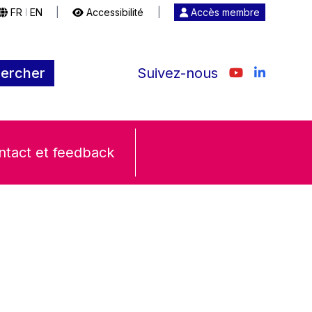
FR
EN
|
Accessibilité
|
Accès membre
|
ercher
Suivez-nous
ntact et feedback