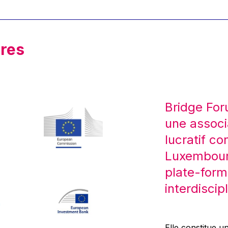
res
Bridge For
une associ
lucratif co
Luxembourg
plate-form
interdiscipl
Elle constitue un