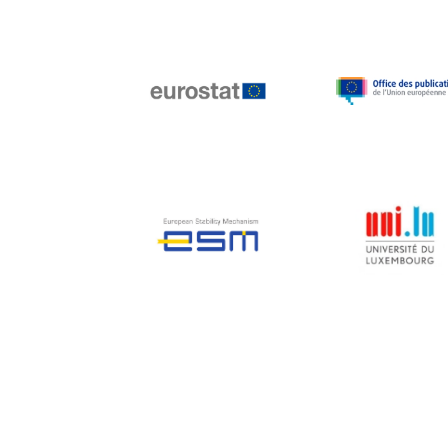
Jean-Louis Biancarelli
Jean-Louis Schiltz
Jean-Victor Louis
Jens Kreisel
Jeroen Dijsselbloem
Jochen Klucken
Johnny Åkerholm
Joschka Fischer
Juan Manuel Fabra
Vallés
Julian Priestley
Karl-Heinz Lambertz
Katharien L.C. Hunt
Kenneth Rogoff