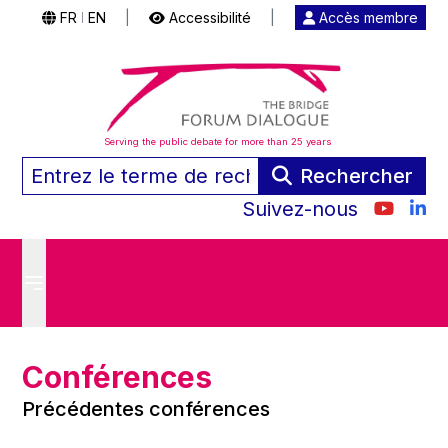
FR
EN
|
Accessibilité
|
Accès membre
|
Serving the public debate for more than 25 years
Rechercher
Suivez-nous
Conférences
Précédentes conférences