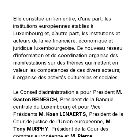
Michael Berry
Michael Palmer
Elle constitue un lien entre, d’une part, les
Michael Sohlman
institutions européennes établies à
Michel Goedert
Luxembourg et, d’autre part, les institutions et
acteurs de la vie financière, économique et
Mireille Delmas-Marty
juridique luxembourgeoise. Ce nouveau réseau
Nobuo Tanaka
d’information et de coordination organise des
Otmar Issing
manifestations sur des thèmes qui mettent en
valeur les compétences de ces divers acteurs;
Paolo Mengozzi
il organise des activités culturelles et sociales.
Paschal Donohoe
Pat Cox
Le Conseil d’administration a pour Président
M.
Gaston REINESCH
, Président de la Banque
Patrizia Nanz
centrale du Luxembourg et pour Vice-
Philippe Maystadt
Présidents
M. Koen LENAERTS
, Président de la
Pierre Gramegna
Cour de justice de l’Union européenne,
M.
Tony MURPHY
, Président de la Cour des
Richard Pelly
comptes européenne et
M. Pierre