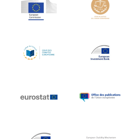
Jean-Louis Schiltz
Jean-Victor Louis
Jens Kreisel
Jeroen Dijsselbloem
Jochen Klucken
Johnny Åkerholm
Joschka Fischer
Juan Manuel Fabra Vallés
Julian Priestley
Karl-Heinz Lambertz
Katharien L.C. Hunt
Kenneth Rogoff
Klaus Regling
Klaus-Heiner Lehne