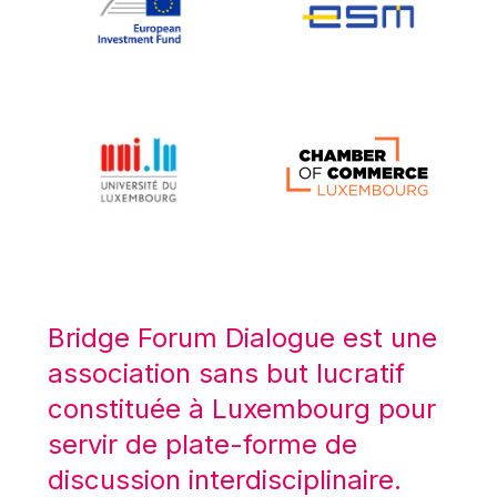
Koen LENAERTS
Lars Heikensten
Laura Kovesi
Luc Frieden
Lucas Papademos
Máire Geoghegan-Quinn
Manolis Mavrommatis
Marc Lemaître
Marcel Zadi Kessy
Mario Centeno
Bridge Forum Dialogue est une
Mario Monti
association sans but lucratif
Maroš ŠEFČOVIČ
constituée à Luxembourg pour
Martin Bailey
servir de plate-forme de
Martine Reicherts
discussion interdisciplinaire.