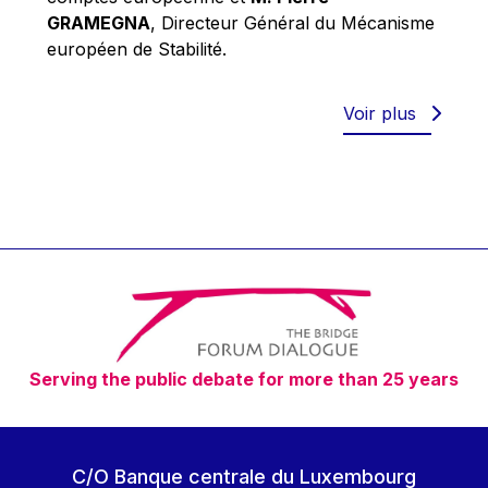
Robert Goebbels
GRAMEGNA
, Directeur Général du Mécanisme
Robert REYNDERS
européen de Stabilité.
Robert WEIDES
Rolf Tarrach
Voir plus
Štefan Füle
Thomas L. Cranfield
Tim Lankester
Timothy Radcliffe
Vaclav Klaus
Vassilios Skouris
Vítor Manuel da Silva Caldeira
Serving the public debate for more than 25 years
Viviane Reding
Walter Hagg
Walter RADERMACHER
C/O Banque centrale du Luxembourg