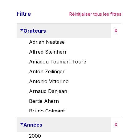
Filtre
Réinitialiser tous les filtres
Orateurs
X
Adrian Nastase
Alfred Steinherr
Amadou Toumani Touré
Anton Zeilinger
Antonio Vittorino
Arnaud Danjean
Bertie Ahern
Bruno Colmant
Carlo Thelen
Années
X
Cem Özdemir
2000