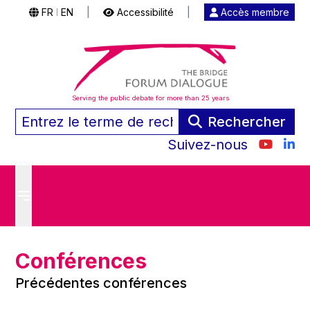
FR
EN
|
Accessibilité
|
Accès membre
|
Serving the public debate for more than 25 years
Rechercher
Suivez-nous
Conférences
Précédentes conférences