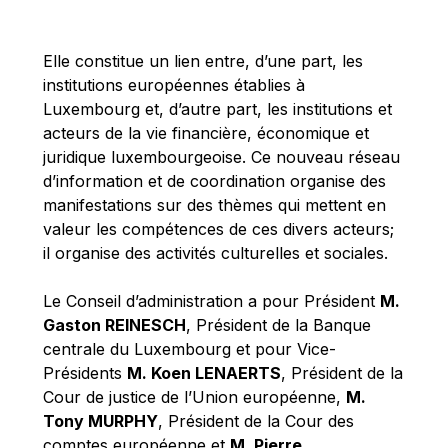
Michael Berry
Michael Palmer
Elle constitue un lien entre, d’une part, les
Michael Sohlman
institutions européennes établies à
Michel Goedert
Luxembourg et, d’autre part, les institutions et
acteurs de la vie financière, économique et
Mireille Delmas-Marty
juridique luxembourgeoise. Ce nouveau réseau
Nobuo Tanaka
d’information et de coordination organise des
Otmar Issing
manifestations sur des thèmes qui mettent en
valeur les compétences de ces divers acteurs;
Paolo Mengozzi
il organise des activités culturelles et sociales.
Paschal Donohoe
Pat Cox
Le Conseil d’administration a pour Président
M.
Gaston REINESCH
, Président de la Banque
Patrizia Nanz
centrale du Luxembourg et pour Vice-
Philippe Maystadt
Présidents
M. Koen LENAERTS
, Président de la
Pierre Gramegna
Cour de justice de l’Union européenne,
M.
Tony MURPHY
, Président de la Cour des
Richard Pelly
comptes européenne et
M. Pierre