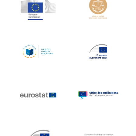
Jean-Louis Schiltz
Jean-Victor Louis
Jens Kreisel
Jeroen Dijsselbloem
Jochen Klucken
Johnny Åkerholm
Joschka Fischer
Juan Manuel Fabra Vallés
Julian Priestley
Karl-Heinz Lambertz
Katharien L.C. Hunt
Kenneth Rogoff
Klaus Regling
Klaus-Heiner Lehne