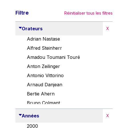
Filtre
Réinitialiser tous les filtres
Orateurs
X
Adrian Nastase
Alfred Steinherr
Amadou Toumani Touré
Anton Zeilinger
Antonio Vittorino
Arnaud Danjean
Bertie Ahern
Bruno Colmant
Carlo Thelen
Années
X
Cem Özdemir
2000