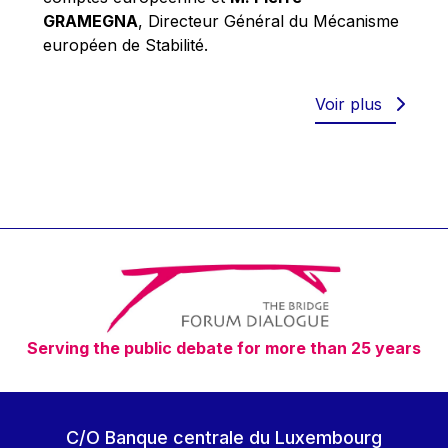
Robert Goebbels
GRAMEGNA
, Directeur Général du Mécanisme
Robert REYNDERS
européen de Stabilité.
Robert WEIDES
Rolf Tarrach
Voir plus
Štefan Füle
Thomas L. Cranfield
Tim Lankester
Timothy Radcliffe
Vaclav Klaus
Vassilios Skouris
Vítor Manuel da Silva Caldeira
Serving the public debate for more than 25 years
Viviane Reding
Walter Hagg
Walter RADERMACHER
C/O Banque centrale du Luxembourg