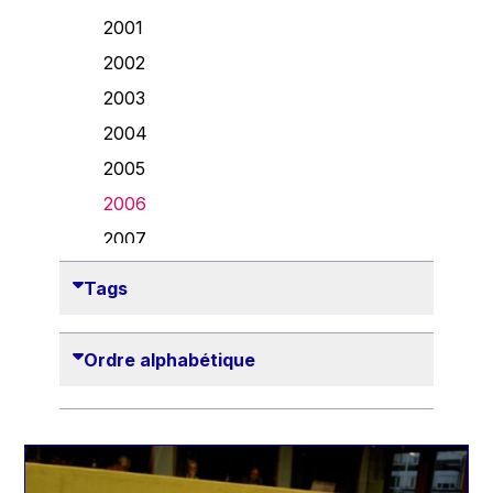
Danny Alexander
2001
Désirée Van Boxtel
2002
Edmond Israel
2003
Etienne de Lhoneux
2004
Euclid Tsakalotos
2005
Francis Carpenter
2006
François Villeroy de Galhau
2007
Frederica Mogherini
2008
Tags
Gaston Reinesch
2009
Georg Helg
2010
Ordre alphabétique
Gil Carlos Rodrigues Iglesias
2011
Gunnar Lund
2012
Günther Hermann Oettinger
2013
Günther Verheugen
2014