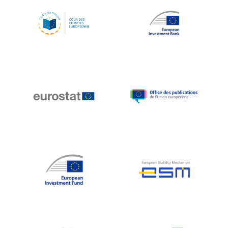
Robert Goebbels
Robert REYNDERS
Robert WEIDES
Rolf Tarrach
Štefan Füle
Thomas L. Cranfield
Tim Lankester
Timothy Radcliffe
Vaclav Klaus
Vassilios Skouris
Vítor Manuel da Silva Caldeira
Viviane Reding
Walter Hagg
Walter RADERMACHER