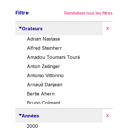
Filtre
Réinitialiser tous les filtres
Orateurs
X
Adrian Nastase
Alfred Steinherr
Amadou Toumani Touré
Anton Zeilinger
Antonio Vittorino
Arnaud Danjean
Bertie Ahern
Bruno Colmant
Carlo Thelen
Années
X
Cem Özdemir
2000