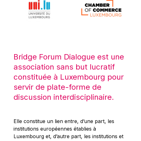
Werner Hoyer
Wolfgang Ketterle
Yasser Abed Rabbo
Yossi Beillin
Yves FRANCHET
Yves Mersch
Bridge Forum Dialogue est une
association sans but lucratif
constituée à Luxembourg pour
servir de plate-forme de
discussion interdisciplinaire.
Elle constitue un lien entre, d’une part, les
institutions européennes établies à
Luxembourg et, d’autre part, les institutions et