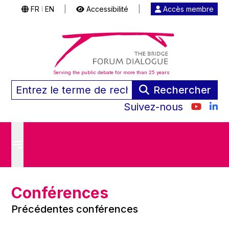
FR
EN
|
Accessibilité
|
Accès membre
|
Serving the public debate for more than 25 years
Rechercher
Suivez-nous
Conférences
Précédentes conférences