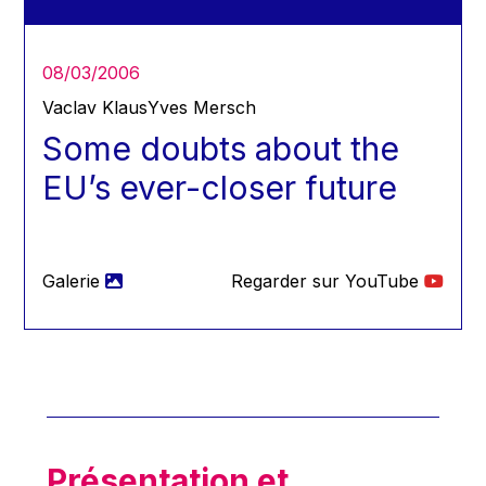
Koen LENAERTS
Lars Heikensten
08/03/2006
Laura Kovesi
Vaclav Klaus
Yves Mersch
Luc Frieden
Some doubts about the
Lucas Papademos
EU’s ever-closer future
Máire Geoghegan-Quinn
Manolis Mavrommatis
Marc Lemaître
Galerie
Regarder sur YouTube
Marcel Zadi Kessy
Mario Centeno
Mario Monti
Maroš ŠEFČOVIČ
Martin Bailey
Martine Reicherts
Présentation et