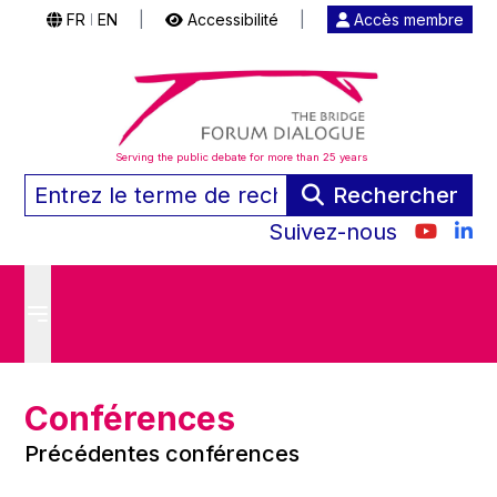
FR
EN
|
Accessibilité
|
Accès membre
|
Serving the public debate for more than 25 years
Rechercher
Suivez-nous
Conférences
Précédentes conférences