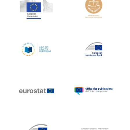
Jean-Louis Schiltz
Jean-Victor Louis
Jens Kreisel
Jeroen Dijsselbloem
Jochen Klucken
Johnny Åkerholm
Joschka Fischer
Juan Manuel Fabra Vallés
Julian Priestley
Karl-Heinz Lambertz
Katharien L.C. Hunt
Kenneth Rogoff
Klaus Regling
Klaus-Heiner Lehne