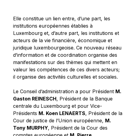
Michael Berry
Michael Palmer
Elle constitue un lien entre, d’une part, les
Michael Sohlman
institutions européennes établies à
Michel Goedert
Luxembourg et, d’autre part, les institutions et
acteurs de la vie financière, économique et
Mireille Delmas-Marty
juridique luxembourgeoise. Ce nouveau réseau
Nobuo Tanaka
d’information et de coordination organise des
Otmar Issing
manifestations sur des thèmes qui mettent en
valeur les compétences de ces divers acteurs;
Paolo Mengozzi
il organise des activités culturelles et sociales.
Paschal Donohoe
Pat Cox
Le Conseil d’administration a pour Président
M.
Gaston REINESCH
, Président de la Banque
Patrizia Nanz
centrale du Luxembourg et pour Vice-
Philippe Maystadt
Présidents
M. Koen LENAERTS
, Président de la
Pierre Gramegna
Cour de justice de l’Union européenne,
M.
Tony MURPHY
, Président de la Cour des
Richard Pelly
comptes européenne et
M. Pierre