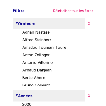
Filtre
Réinitialiser tous les filtres
Orateurs
X
Adrian Nastase
Alfred Steinherr
Amadou Toumani Touré
Anton Zeilinger
Antonio Vittorino
Arnaud Danjean
Bertie Ahern
Bruno Colmant
Carlo Thelen
Années
X
Cem Özdemir
2000