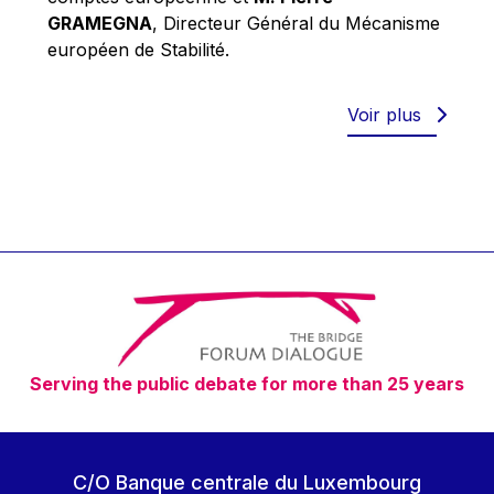
Robert Goebbels
GRAMEGNA
, Directeur Général du Mécanisme
Robert REYNDERS
européen de Stabilité.
Robert WEIDES
Rolf Tarrach
Voir plus
Štefan Füle
Thomas L. Cranfield
Tim Lankester
Timothy Radcliffe
Vaclav Klaus
Vassilios Skouris
Vítor Manuel da Silva Caldeira
Serving the public debate for more than 25 years
Viviane Reding
Walter Hagg
Walter RADERMACHER
C/O Banque centrale du Luxembourg