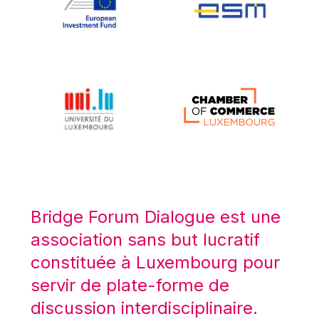
Koen LENAERTS
Lars Heikensten
Laura Kovesi
Luc Frieden
Lucas Papademos
Máire Geoghegan-Quinn
Manolis Mavrommatis
Marc Lemaître
Marcel Zadi Kessy
Mario Centeno
Bridge Forum Dialogue est une
Mario Monti
association sans but lucratif
Maroš ŠEFČOVIČ
constituée à Luxembourg pour
Martin Bailey
servir de plate-forme de
Martine Reicherts
discussion interdisciplinaire.