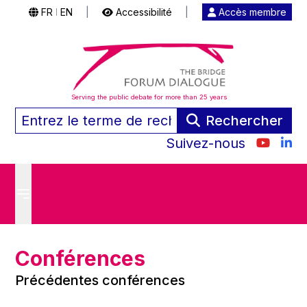
FR
EN
|
Accessibilité
|
Accès membre
|
Serving the public debate for more than 25 years
Rechercher
Suivez-nous
Conférences
Précédentes conférences