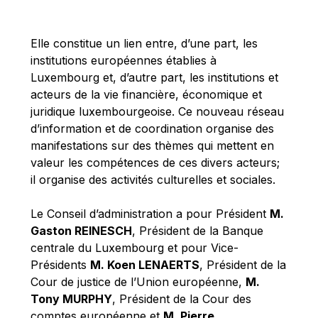
Michael Berry
Michael Palmer
Elle constitue un lien entre, d’une part, les
Michael Sohlman
institutions européennes établies à
Michel Goedert
Luxembourg et, d’autre part, les institutions et
acteurs de la vie financière, économique et
Mireille Delmas-Marty
juridique luxembourgeoise. Ce nouveau réseau
Nobuo Tanaka
d’information et de coordination organise des
Otmar Issing
manifestations sur des thèmes qui mettent en
valeur les compétences de ces divers acteurs;
Paolo Mengozzi
il organise des activités culturelles et sociales.
Paschal Donohoe
Pat Cox
Le Conseil d’administration a pour Président
M.
Gaston REINESCH
, Président de la Banque
Patrizia Nanz
centrale du Luxembourg et pour Vice-
Philippe Maystadt
Présidents
M. Koen LENAERTS
, Président de la
Pierre Gramegna
Cour de justice de l’Union européenne,
M.
Tony MURPHY
, Président de la Cour des
Richard Pelly
comptes européenne et
M. Pierre