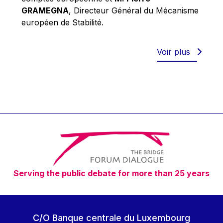
Robert Goebbels
GRAMEGNA
, Directeur Général du Mécanisme
Robert REYNDERS
européen de Stabilité.
Robert WEIDES
Rolf Tarrach
Voir plus
Štefan Füle
Thomas L. Cranfield
Tim Lankester
Timothy Radcliffe
Vaclav Klaus
Vassilios Skouris
Vítor Manuel da Silva Caldeira
Serving the public debate for more than 25 years
Viviane Reding
Walter Hagg
Walter RADERMACHER
C/O Banque centrale du Luxembourg