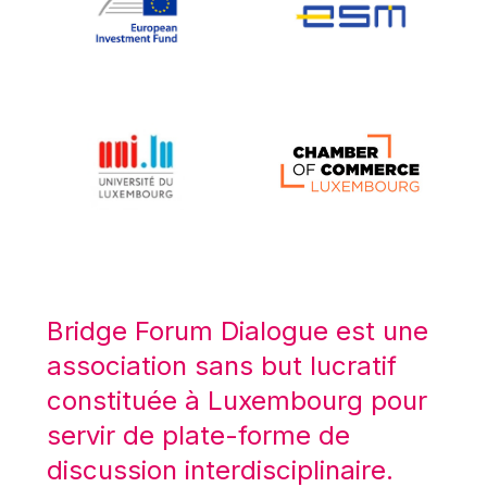
Koen LENAERTS
Lars Heikensten
Laura Kovesi
Luc Frieden
Lucas Papademos
Máire Geoghegan-Quinn
Manolis Mavrommatis
Marc Lemaître
Marcel Zadi Kessy
Mario Centeno
Bridge Forum Dialogue est une
Mario Monti
association sans but lucratif
Maroš ŠEFČOVIČ
constituée à Luxembourg pour
Martin Bailey
servir de plate-forme de
Martine Reicherts
discussion interdisciplinaire.