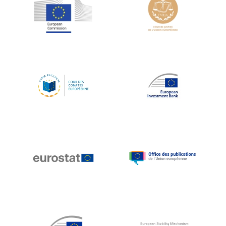
Jean-Louis Schiltz
Jean-Victor Louis
Jens Kreisel
Jeroen Dijsselbloem
Jochen Klucken
Johnny Åkerholm
Joschka Fischer
Juan Manuel Fabra Vallés
Julian Priestley
Karl-Heinz Lambertz
Katharien L.C. Hunt
Kenneth Rogoff
Klaus Regling
Klaus-Heiner Lehne