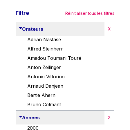
Filtre
Réinitialiser tous les filtres
Orateurs
X
Adrian Nastase
Alfred Steinherr
Amadou Toumani Touré
Anton Zeilinger
Antonio Vittorino
Arnaud Danjean
Bertie Ahern
Bruno Colmant
Carlo Thelen
Années
X
Cem Özdemir
2000