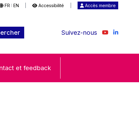
FR
EN
|
Accessibilité
|
Accès membre
|
ercher
Suivez-nous
ntact et feedback