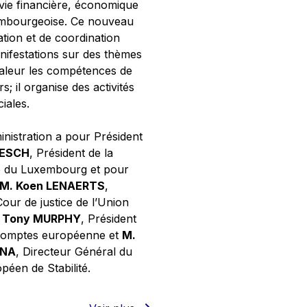
 vie financière, économique
xembourgeoise. Ce nouveau
tion et de coordination
nifestations sur des thèmes
valeur les compétences de
s; il organise des activités
ciales.
inistration a pour Président
NESCH
, Président de la
e du Luxembourg et pour
M. Koen LENAERTS
,
Cour de justice de l’Union
 Tony MURPHY
, Président
 comptes européenne et
M.
GNA
, Directeur Général du
éen de Stabilité.