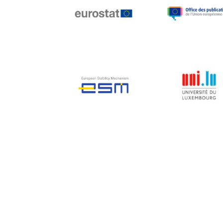
Jean-Louis Biancarelli
Jean-Louis Schiltz
Jean-Victor Louis
Jens Kreisel
Jeroen Dijsselbloem
Jochen Klucken
Johnny Åkerholm
Joschka Fischer
Juan Manuel Fabra
Vallés
Julian Priestley
Karl-Heinz Lambertz
Katharien L.C. Hunt
Kenneth Rogoff