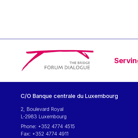
Klaus Regling
Klaus-Heiner Lehne
Koen LENAERTS
Lars Heikensten
Laura Kovesi
Luc Frieden
Servin
Lucas Papademos
Máire Geoghegan-Quinn
Manolis Mavrommatis
Marc Lemaître
C/O Banque centrale du Luxembourg
Marcel Zadi Kessy
Mario Centeno
2, Boulevard Royal
L-2983 Luxembourg
Mario Monti
Phone:
+352 4774 4515
Maroš ŠEFČOVIČ
Fax:
+352 4774 4911