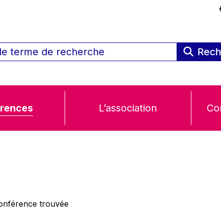
Rech
rences
L’association
Co
nférence trouvée