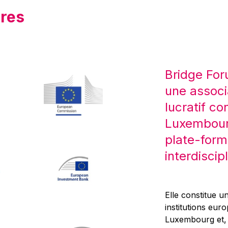
res
Bridge For
une associ
lucratif co
Luxembourg
plate-form
interdiscipl
Elle constitue un
institutions eur
Luxembourg et, d