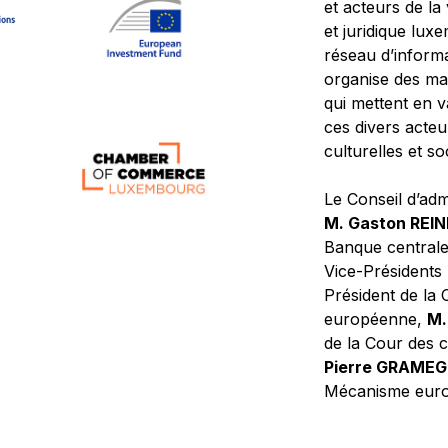
et acteurs de la
et juridique lu
réseau d’informa
organise des ma
qui mettent en 
ces divers acteur
culturelles et so
Le Conseil d’adm
M. Gaston REI
Banque central
Vice-Présidents
Président de la 
européenne,
M.
de la Cour des
Pierre GRAME
Mécanisme europ