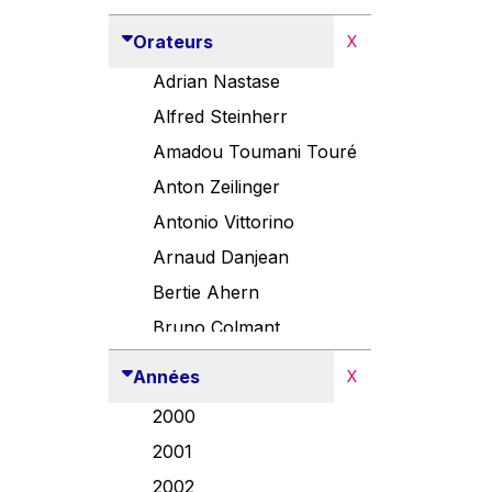
Orateurs
X
Adrian Nastase
Alfred Steinherr
Amadou Toumani Touré
Anton Zeilinger
Antonio Vittorino
Arnaud Danjean
Bertie Ahern
Bruno Colmant
Carlo Thelen
Années
X
Cem Özdemir
2000
Danny Alexander
2001
Désirée Van Boxtel
2002