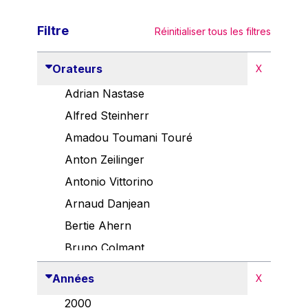
Filtre
Réinitialiser tous les filtres
Orateurs
X
Adrian Nastase
Alfred Steinherr
Amadou Toumani Touré
Anton Zeilinger
Antonio Vittorino
Arnaud Danjean
Bertie Ahern
Bruno Colmant
Carlo Thelen
Années
X
Cem Özdemir
2000