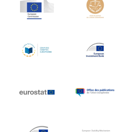
Jean-Louis Schiltz
Jean-Victor Louis
Jens Kreisel
Jeroen Dijsselbloem
Jochen Klucken
Johnny Åkerholm
Joschka Fischer
Juan Manuel Fabra Vallés
Julian Priestley
Karl-Heinz Lambertz
Katharien L.C. Hunt
Kenneth Rogoff
Klaus Regling
Klaus-Heiner Lehne