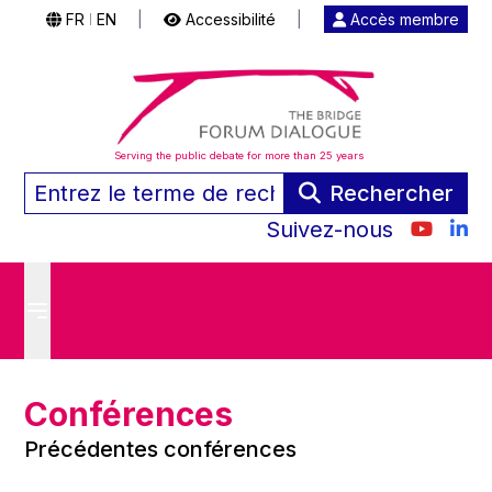
FR
EN
|
Accessibilité
|
Accès membre
|
Serving the public debate for more than 25 years
Rechercher
Suivez-nous
Conférences
Précédentes conférences