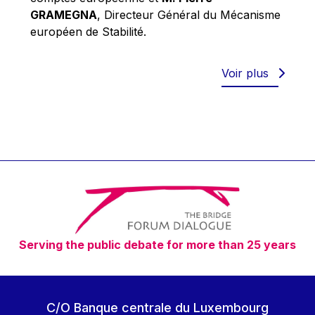
Robert Goebbels
GRAMEGNA
, Directeur Général du Mécanisme
Robert REYNDERS
européen de Stabilité.
Robert WEIDES
Rolf Tarrach
Voir plus
Štefan Füle
Thomas L. Cranfield
Tim Lankester
Timothy Radcliffe
Vaclav Klaus
Vassilios Skouris
Vítor Manuel da Silva Caldeira
Serving the public debate for more than 25 years
Viviane Reding
Walter Hagg
Walter RADERMACHER
C/O Banque centrale du Luxembourg