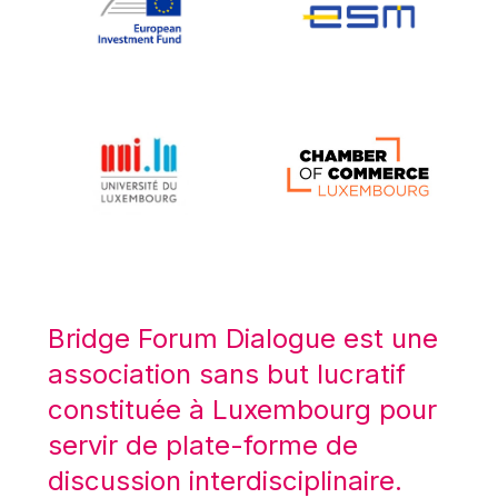
Koen LENAERTS
Lars Heikensten
Laura Kovesi
Luc Frieden
Lucas Papademos
Máire Geoghegan-Quinn
Manolis Mavrommatis
Marc Lemaître
Marcel Zadi Kessy
Mario Centeno
Bridge Forum Dialogue est une
Mario Monti
association sans but lucratif
Maroš ŠEFČOVIČ
constituée à Luxembourg pour
Martin Bailey
servir de plate-forme de
Martine Reicherts
discussion interdisciplinaire.