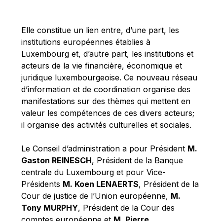
Michael Berry
Michael Palmer
Elle constitue un lien entre, d’une part, les
Michael Sohlman
institutions européennes établies à
Michel Goedert
Luxembourg et, d’autre part, les institutions et
acteurs de la vie financière, économique et
Mireille Delmas-Marty
juridique luxembourgeoise. Ce nouveau réseau
Nobuo Tanaka
d’information et de coordination organise des
Otmar Issing
manifestations sur des thèmes qui mettent en
valeur les compétences de ces divers acteurs;
Paolo Mengozzi
il organise des activités culturelles et sociales.
Paschal Donohoe
Pat Cox
Le Conseil d’administration a pour Président
M.
Gaston REINESCH
, Président de la Banque
Patrizia Nanz
centrale du Luxembourg et pour Vice-
Philippe Maystadt
Présidents
M. Koen LENAERTS
, Président de la
Pierre Gramegna
Cour de justice de l’Union européenne,
M.
Tony MURPHY
, Président de la Cour des
Richard Pelly
comptes européenne et
M. Pierre