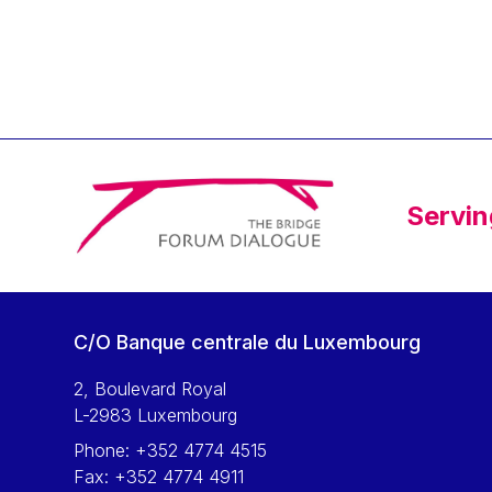
Klaus Regling
Klaus-Heiner Lehne
Koen LENAERTS
Lars Heikensten
Laura Kovesi
Luc Frieden
Servin
Lucas Papademos
Máire Geoghegan-Quinn
Manolis Mavrommatis
Marc Lemaître
C/O Banque centrale du Luxembourg
Marcel Zadi Kessy
Mario Centeno
2, Boulevard Royal
L-2983 Luxembourg
Mario Monti
Phone:
+352 4774 4515
Maroš ŠEFČOVIČ
Fax:
+352 4774 4911