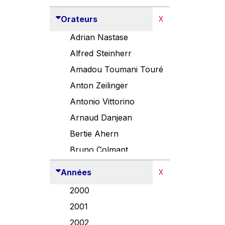
Orateurs
X
Adrian Nastase
Alfred Steinherr
Amadou Toumani Touré
Anton Zeilinger
Antonio Vittorino
Arnaud Danjean
Bertie Ahern
Bruno Colmant
Carlo Thelen
Années
X
Cem Özdemir
2000
Danny Alexander
2001
Désirée Van Boxtel
2002