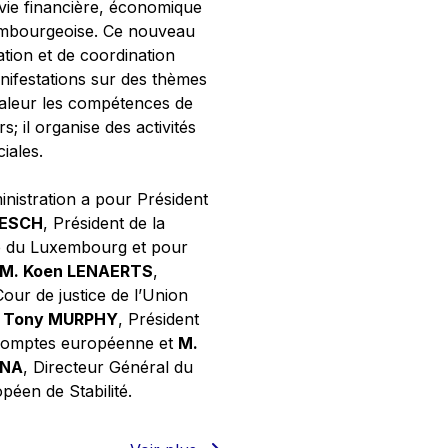
 vie financière, économique
xembourgeoise. Ce nouveau
tion et de coordination
nifestations sur des thèmes
valeur les compétences de
s; il organise des activités
ciales.
inistration a pour Président
NESCH
, Président de la
e du Luxembourg et pour
M. Koen LENAERTS
,
Cour de justice de l’Union
 Tony MURPHY
, Président
 comptes européenne et
M.
GNA
, Directeur Général du
éen de Stabilité.