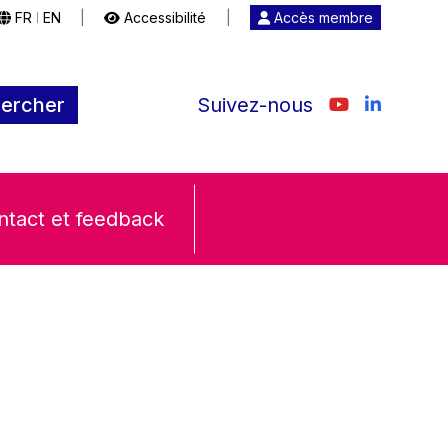
FR
EN
|
Accessibilité
|
Accès membre
|
ercher
Suivez-nous
ntact et feedback