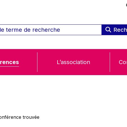
Rech
rences
L’association
Co
nférence trouvée