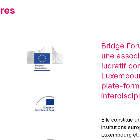
res
Bridge For
une associ
lucratif co
Luxembourg
plate-form
interdiscipl
Elle constitue un
institutions eur
Luxembourg et, d