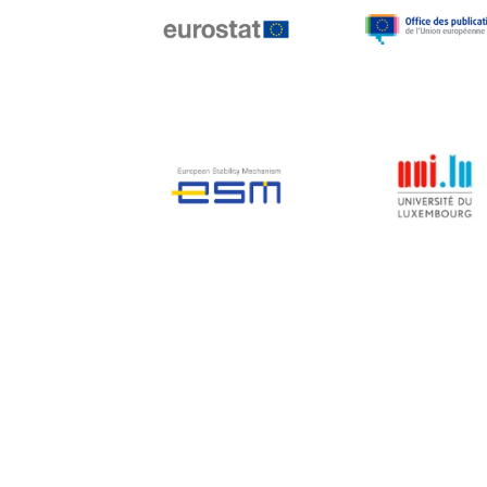
Jean-Louis Biancarelli
Jean-Louis Schiltz
Jean-Victor Louis
Jens Kreisel
Jeroen Dijsselbloem
Jochen Klucken
Johnny Åkerholm
Joschka Fischer
Juan Manuel Fabra
Vallés
Julian Priestley
Karl-Heinz Lambertz
Katharien L.C. Hunt
Kenneth Rogoff