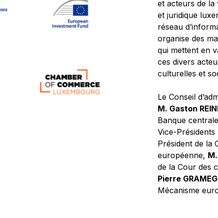
et acteurs de la
et juridique lu
réseau d’informa
organise des ma
qui mettent en 
ces divers acteur
culturelles et so
Le Conseil d’adm
M. Gaston REI
Banque central
Vice-Présidents
Président de la 
européenne,
M.
de la Cour des
Pierre GRAME
Mécanisme europ