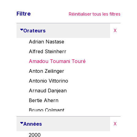
Filtre
Réinitialiser tous les filtres
Orateurs
X
Adrian Nastase
Alfred Steinherr
Amadou Toumani Touré
Anton Zeilinger
Antonio Vittorino
Arnaud Danjean
Bertie Ahern
Bruno Colmant
Carlo Thelen
Années
X
Cem Özdemir
2000