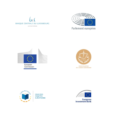
Koen LENAERTS
Lars Heikensten
Laura Kovesi
Luc Frieden
Lucas Papademos
Máire Geoghegan-Quinn
Manolis Mavrommatis
Marc Lemaître
Marcel Zadi Kessy
Mario Centeno
Mario Monti
Maroš ŠEFČOVIČ
Martin Bailey
Martine Reicherts