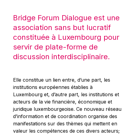
Robert Goebbels
Robert REYNDERS
Bridge Forum Dialogue est une
Robert WEIDES
association sans but lucratif
Rolf Tarrach
constituée à Luxembourg pour
Štefan Füle
servir de plate-forme de
Thomas L. Cranfield
discussion interdisciplinaire.
Tim Lankester
Timothy Radcliffe
Elle constitue un lien entre, d’une part, les
Vaclav Klaus
institutions européennes établies à
Vassilios Skouris
Luxembourg et, d’autre part, les institutions et
Vítor Manuel da Silva Caldeira
acteurs de la vie financière, économique et
juridique luxembourgeoise. Ce nouveau réseau
Viviane Reding
d’information et de coordination organise des
Walter Hagg
manifestations sur des thèmes qui mettent en
Walter RADERMACHER
valeur les compétences de ces divers acteurs;