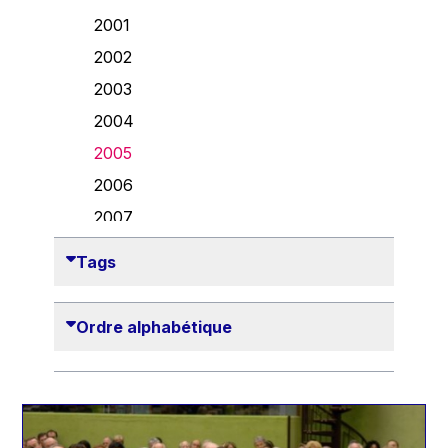
Danny Alexander
2001
Désirée Van Boxtel
2002
Edmond Israel
2003
Etienne de Lhoneux
2004
Euclid Tsakalotos
2005
Francis Carpenter
2006
François Villeroy de Galhau
2007
Frederica Mogherini
2008
Tags
Gaston Reinesch
2009
Georg Helg
2010
Ordre alphabétique
Gil Carlos Rodrigues Iglesias
2011
Gunnar Lund
2012
Günther Hermann Oettinger
2013
Günther Verheugen
2014