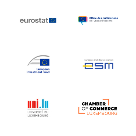
Michael Berry
Michael Palmer
Michael Sohlman
Michel Goedert
Mireille Delmas-Marty
Nobuo Tanaka
Otmar Issing
Paolo Mengozzi
Paschal Donohoe
Pat Cox
Patrizia Nanz
Philippe Maystadt
Pierre Gramegna
Richard Pelly