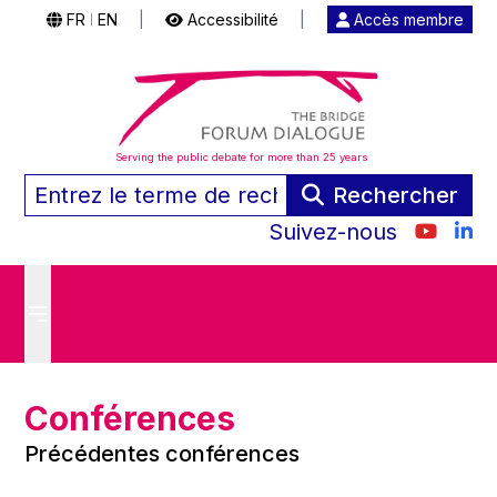
FR
EN
|
Accessibilité
|
Accès membre
|
Serving the public debate for more than 25 years
Rechercher
Suivez-nous
Conférences
Précédentes conférences