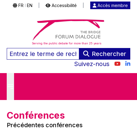
FR
EN
|
Accessibilité
|
Accès membre
|
Serving the public debate for more than 25 years
Rechercher
Suivez-nous
Conférences
Précédentes conférences