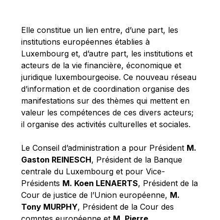
Michael Berry
Michael Palmer
Elle constitue un lien entre, d’une part, les
Michael Sohlman
institutions européennes établies à
Michel Goedert
Luxembourg et, d’autre part, les institutions et
acteurs de la vie financière, économique et
Mireille Delmas-Marty
juridique luxembourgeoise. Ce nouveau réseau
Nobuo Tanaka
d’information et de coordination organise des
Otmar Issing
manifestations sur des thèmes qui mettent en
valeur les compétences de ces divers acteurs;
Paolo Mengozzi
il organise des activités culturelles et sociales.
Paschal Donohoe
Pat Cox
Le Conseil d’administration a pour Président
M.
Gaston REINESCH
, Président de la Banque
Patrizia Nanz
centrale du Luxembourg et pour Vice-
Philippe Maystadt
Présidents
M. Koen LENAERTS
, Président de la
Pierre Gramegna
Cour de justice de l’Union européenne,
M.
Tony MURPHY
, Président de la Cour des
Richard Pelly
comptes européenne et
M. Pierre