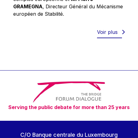
Robert Goebbels
GRAMEGNA
, Directeur Général du Mécanisme
Robert REYNDERS
européen de Stabilité.
Robert WEIDES
Rolf Tarrach
Voir plus
Štefan Füle
Thomas L. Cranfield
Tim Lankester
Timothy Radcliffe
Vaclav Klaus
Vassilios Skouris
Vítor Manuel da Silva Caldeira
Serving the public debate for more than 25 years
Viviane Reding
Walter Hagg
Walter RADERMACHER
C/O Banque centrale du Luxembourg