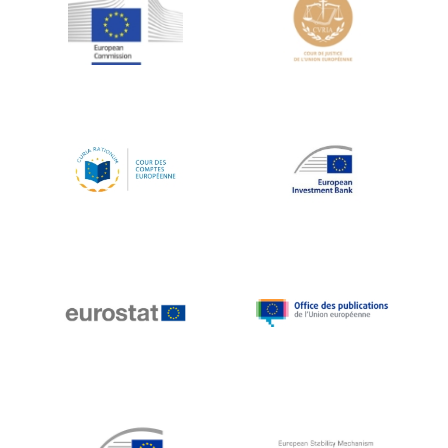
Jean-Louis Schiltz
Jean-Victor Louis
Jens Kreisel
Jeroen Dijsselbloem
Jochen Klucken
Johnny Åkerholm
Joschka Fischer
Juan Manuel Fabra Vallés
Julian Priestley
Karl-Heinz Lambertz
Katharien L.C. Hunt
Kenneth Rogoff
Klaus Regling
Klaus-Heiner Lehne