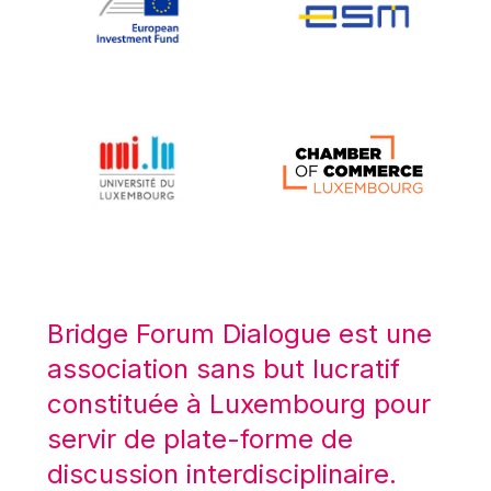
Koen LENAERTS
Lars Heikensten
Laura Kovesi
Luc Frieden
Lucas Papademos
Máire Geoghegan-Quinn
Manolis Mavrommatis
Marc Lemaître
Marcel Zadi Kessy
Mario Centeno
Bridge Forum Dialogue est une
Mario Monti
association sans but lucratif
Maroš ŠEFČOVIČ
constituée à Luxembourg pour
Martin Bailey
servir de plate-forme de
Martine Reicherts
discussion interdisciplinaire.