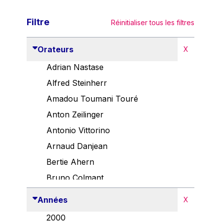
Filtre
Réinitialiser tous les filtres
Orateurs
X
Adrian Nastase
Alfred Steinherr
Amadou Toumani Touré
Anton Zeilinger
Antonio Vittorino
Arnaud Danjean
Bertie Ahern
Bruno Colmant
Carlo Thelen
Années
X
Cem Özdemir
2000