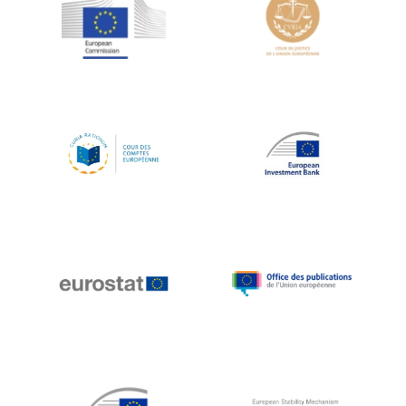
Jean-Louis Schiltz
Jean-Victor Louis
Jens Kreisel
Jeroen Dijsselbloem
Jochen Klucken
Johnny Åkerholm
Joschka Fischer
Juan Manuel Fabra Vallés
Julian Priestley
Karl-Heinz Lambertz
Katharien L.C. Hunt
Kenneth Rogoff
Klaus Regling
Klaus-Heiner Lehne