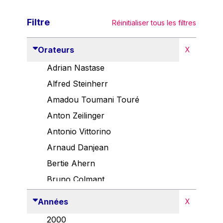
Filtre
Réinitialiser tous les filtres
Orateurs
X
Adrian Nastase
Alfred Steinherr
Amadou Toumani Touré
Anton Zeilinger
Antonio Vittorino
Arnaud Danjean
Bertie Ahern
Bruno Colmant
Carlo Thelen
Années
X
Cem Özdemir
2000