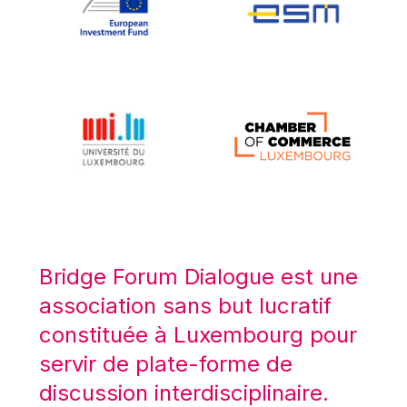
Koen LENAERTS
Lars Heikensten
Laura Kovesi
Luc Frieden
Lucas Papademos
Máire Geoghegan-Quinn
Manolis Mavrommatis
Marc Lemaître
Marcel Zadi Kessy
Mario Centeno
Bridge Forum Dialogue est une
Mario Monti
association sans but lucratif
Maroš ŠEFČOVIČ
constituée à Luxembourg pour
Martin Bailey
servir de plate-forme de
Martine Reicherts
discussion interdisciplinaire.