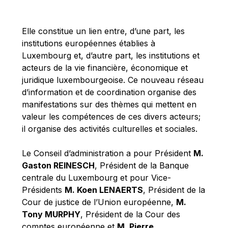
Michael Berry
Michael Palmer
Elle constitue un lien entre, d’une part, les
Michael Sohlman
institutions européennes établies à
Michel Goedert
Luxembourg et, d’autre part, les institutions et
acteurs de la vie financière, économique et
Mireille Delmas-Marty
juridique luxembourgeoise. Ce nouveau réseau
Nobuo Tanaka
d’information et de coordination organise des
Otmar Issing
manifestations sur des thèmes qui mettent en
valeur les compétences de ces divers acteurs;
Paolo Mengozzi
il organise des activités culturelles et sociales.
Paschal Donohoe
Pat Cox
Le Conseil d’administration a pour Président
M.
Gaston REINESCH
, Président de la Banque
Patrizia Nanz
centrale du Luxembourg et pour Vice-
Philippe Maystadt
Présidents
M. Koen LENAERTS
, Président de la
Pierre Gramegna
Cour de justice de l’Union européenne,
M.
Tony MURPHY
, Président de la Cour des
Richard Pelly
comptes européenne et
M. Pierre