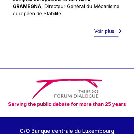
Robert Goebbels
GRAMEGNA
, Directeur Général du Mécanisme
Robert REYNDERS
européen de Stabilité.
Robert WEIDES
Rolf Tarrach
Voir plus
Štefan Füle
Thomas L. Cranfield
Tim Lankester
Timothy Radcliffe
Vaclav Klaus
Vassilios Skouris
Vítor Manuel da Silva Caldeira
Serving the public debate for more than 25 years
Viviane Reding
Walter Hagg
Walter RADERMACHER
C/O Banque centrale du Luxembourg