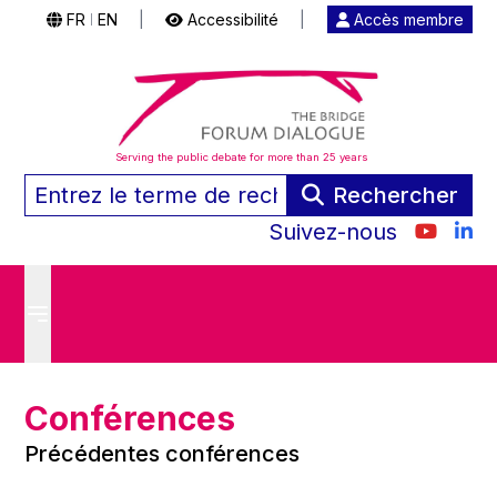
FR
EN
|
Accessibilité
|
Accès membre
|
Serving the public debate for more than 25 years
Rechercher
Suivez-nous
Conférences
Précédentes conférences