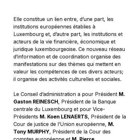
Michael Berry
Michael Palmer
Elle constitue un lien entre, d’une part, les
Michael Sohlman
institutions européennes établies à
Michel Goedert
Luxembourg et, d’autre part, les institutions et
acteurs de la vie financière, économique et
Mireille Delmas-Marty
juridique luxembourgeoise. Ce nouveau réseau
Nobuo Tanaka
d’information et de coordination organise des
Otmar Issing
manifestations sur des thèmes qui mettent en
valeur les compétences de ces divers acteurs;
Paolo Mengozzi
il organise des activités culturelles et sociales.
Paschal Donohoe
Pat Cox
Le Conseil d’administration a pour Président
M.
Gaston REINESCH
, Président de la Banque
Patrizia Nanz
centrale du Luxembourg et pour Vice-
Philippe Maystadt
Présidents
M. Koen LENAERTS
, Président de la
Pierre Gramegna
Cour de justice de l’Union européenne,
M.
Tony MURPHY
, Président de la Cour des
Richard Pelly
comptes européenne et
M. Pierre