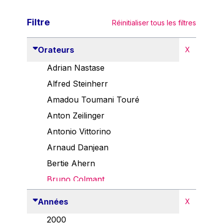
Filtre
Réinitialiser tous les filtres
Orateurs
X
Adrian Nastase
Alfred Steinherr
Amadou Toumani Touré
Anton Zeilinger
Antonio Vittorino
Arnaud Danjean
Bertie Ahern
Bruno Colmant
Carlo Thelen
Années
X
Cem Özdemir
2000