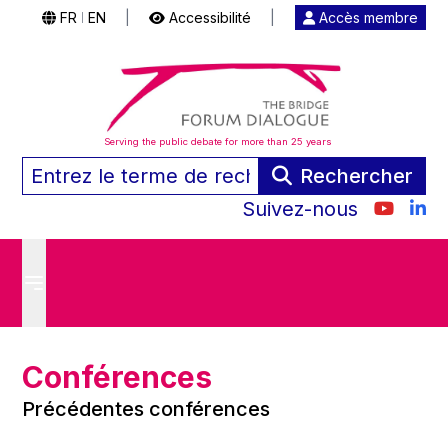
FR
EN
|
Accessibilité
|
Accès membre
|
Serving the public debate for more than 25 years
Rechercher
Suivez-nous
Conférences
Précédentes conférences