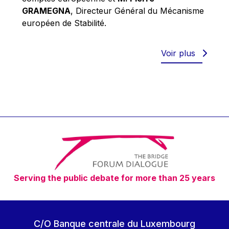
Robert Goebbels
GRAMEGNA
, Directeur Général du Mécanisme
Robert REYNDERS
européen de Stabilité.
Robert WEIDES
Rolf Tarrach
Voir plus
Štefan Füle
Thomas L. Cranfield
Tim Lankester
Timothy Radcliffe
Vaclav Klaus
Vassilios Skouris
Vítor Manuel da Silva Caldeira
Serving the public debate for more than 25 years
Viviane Reding
Walter Hagg
Walter RADERMACHER
C/O Banque centrale du Luxembourg