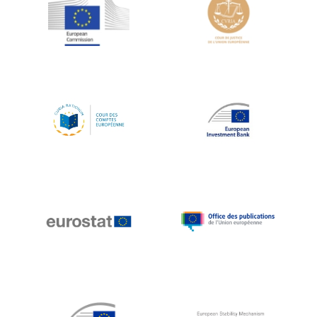
Jean-Louis Schiltz
Jean-Victor Louis
Jens Kreisel
Jeroen Dijsselbloem
Jochen Klucken
Johnny Åkerholm
Joschka Fischer
Juan Manuel Fabra Vallés
Julian Priestley
Karl-Heinz Lambertz
Katharien L.C. Hunt
Kenneth Rogoff
Klaus Regling
Klaus-Heiner Lehne