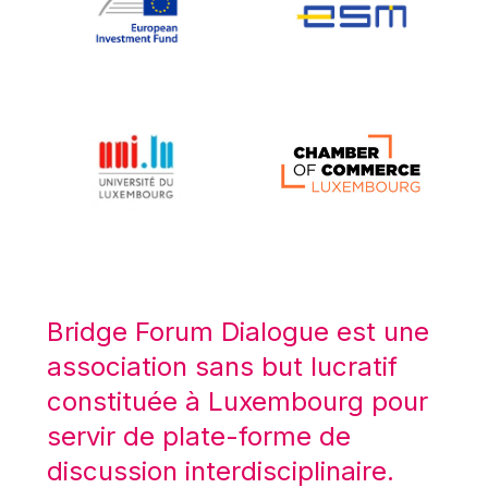
Koen LENAERTS
Lars Heikensten
Laura Kovesi
Luc Frieden
Lucas Papademos
Máire Geoghegan-Quinn
Manolis Mavrommatis
Marc Lemaître
Marcel Zadi Kessy
Mario Centeno
Bridge Forum Dialogue est une
Mario Monti
association sans but lucratif
Maroš ŠEFČOVIČ
constituée à Luxembourg pour
Martin Bailey
servir de plate-forme de
Martine Reicherts
discussion interdisciplinaire.