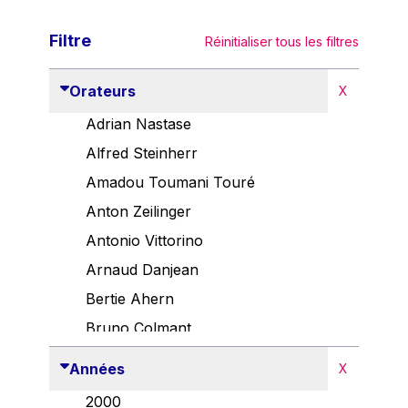
Filtre
Réinitialiser tous les filtres
Orateurs
X
Adrian Nastase
Alfred Steinherr
Amadou Toumani Touré
Anton Zeilinger
Antonio Vittorino
Arnaud Danjean
Bertie Ahern
Bruno Colmant
Carlo Thelen
Années
X
Cem Özdemir
2000