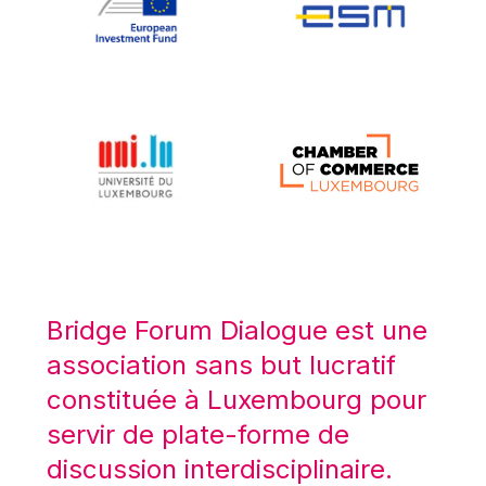
Koen LENAERTS
Lars Heikensten
Laura Kovesi
Luc Frieden
Lucas Papademos
Máire Geoghegan-Quinn
Manolis Mavrommatis
Marc Lemaître
Marcel Zadi Kessy
Mario Centeno
Bridge Forum Dialogue est une
Mario Monti
association sans but lucratif
Maroš ŠEFČOVIČ
constituée à Luxembourg pour
Martin Bailey
servir de plate-forme de
Martine Reicherts
discussion interdisciplinaire.