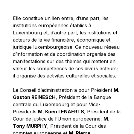
Michael Berry
Michael Palmer
Elle constitue un lien entre, d’une part, les
Michael Sohlman
institutions européennes établies à
Michel Goedert
Luxembourg et, d’autre part, les institutions et
acteurs de la vie financière, économique et
Mireille Delmas-Marty
juridique luxembourgeoise. Ce nouveau réseau
Nobuo Tanaka
d’information et de coordination organise des
Otmar Issing
manifestations sur des thèmes qui mettent en
valeur les compétences de ces divers acteurs;
Paolo Mengozzi
il organise des activités culturelles et sociales.
Paschal Donohoe
Pat Cox
Le Conseil d’administration a pour Président
M.
Gaston REINESCH
, Président de la Banque
Patrizia Nanz
centrale du Luxembourg et pour Vice-
Philippe Maystadt
Présidents
M. Koen LENAERTS
, Président de la
Pierre Gramegna
Cour de justice de l’Union européenne,
M.
Tony MURPHY
, Président de la Cour des
Richard Pelly
comptes européenne et
M. Pierre