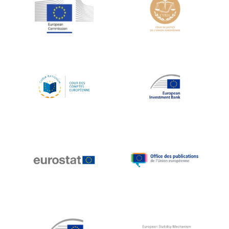
Jean-Louis Schiltz
Jean-Victor Louis
Jens Kreisel
Jeroen Dijsselbloem
Jochen Klucken
Johnny Åkerholm
Joschka Fischer
Juan Manuel Fabra Vallés
Julian Priestley
Karl-Heinz Lambertz
Katharien L.C. Hunt
Kenneth Rogoff
Klaus Regling
Klaus-Heiner Lehne