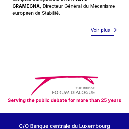
Robert Goebbels
GRAMEGNA
, Directeur Général du Mécanisme
Robert REYNDERS
européen de Stabilité.
Robert WEIDES
Rolf Tarrach
Voir plus
Štefan Füle
Thomas L. Cranfield
Tim Lankester
Timothy Radcliffe
Vaclav Klaus
Vassilios Skouris
Vítor Manuel da Silva Caldeira
Serving the public debate for more than 25 years
Viviane Reding
Walter Hagg
Walter RADERMACHER
C/O Banque centrale du Luxembourg