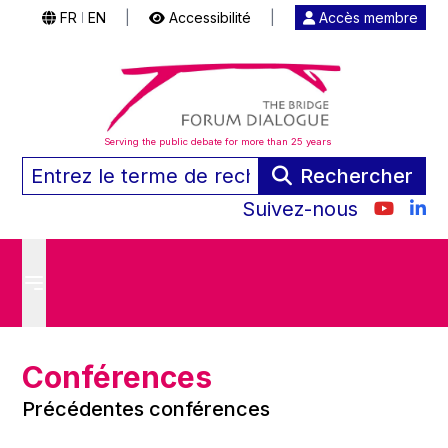
FR
EN
|
Accessibilité
|
Accès membre
|
Serving the public debate for more than 25 years
Rechercher
Suivez-nous
Conférences
Précédentes conférences