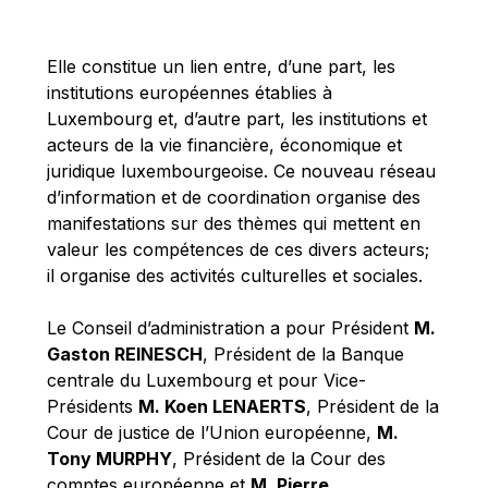
Michael Berry
Michael Palmer
Elle constitue un lien entre, d’une part, les
Michael Sohlman
institutions européennes établies à
Michel Goedert
Luxembourg et, d’autre part, les institutions et
acteurs de la vie financière, économique et
Mireille Delmas-Marty
juridique luxembourgeoise. Ce nouveau réseau
Nobuo Tanaka
d’information et de coordination organise des
Otmar Issing
manifestations sur des thèmes qui mettent en
valeur les compétences de ces divers acteurs;
Paolo Mengozzi
il organise des activités culturelles et sociales.
Paschal Donohoe
Pat Cox
Le Conseil d’administration a pour Président
M.
Gaston REINESCH
, Président de la Banque
Patrizia Nanz
centrale du Luxembourg et pour Vice-
Philippe Maystadt
Présidents
M. Koen LENAERTS
, Président de la
Pierre Gramegna
Cour de justice de l’Union européenne,
M.
Tony MURPHY
, Président de la Cour des
Richard Pelly
comptes européenne et
M. Pierre