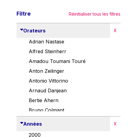
Filtre
Réinitialiser tous les filtres
Orateurs
X
Adrian Nastase
Alfred Steinherr
Amadou Toumani Touré
Anton Zeilinger
Antonio Vittorino
Arnaud Danjean
Bertie Ahern
Bruno Colmant
Carlo Thelen
Années
X
Cem Özdemir
2000