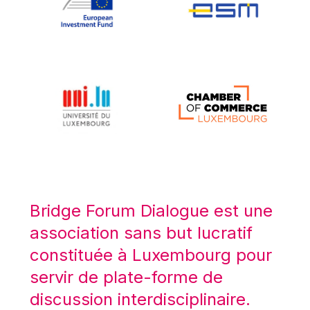
Koen LENAERTS
Lars Heikensten
Laura Kovesi
Luc Frieden
Lucas Papademos
Máire Geoghegan-Quinn
Manolis Mavrommatis
Marc Lemaître
Marcel Zadi Kessy
Mario Centeno
Bridge Forum Dialogue est une
Mario Monti
association sans but lucratif
Maroš ŠEFČOVIČ
constituée à Luxembourg pour
Martin Bailey
servir de plate-forme de
Martine Reicherts
discussion interdisciplinaire.