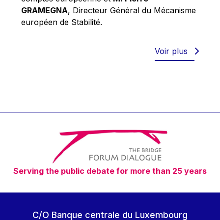
Robert Goebbels
GRAMEGNA
, Directeur Général du Mécanisme
Robert REYNDERS
européen de Stabilité.
Robert WEIDES
Rolf Tarrach
Voir plus
Štefan Füle
Thomas L. Cranfield
Tim Lankester
Timothy Radcliffe
Vaclav Klaus
Vassilios Skouris
Vítor Manuel da Silva Caldeira
Serving the public debate for more than 25 years
Viviane Reding
Walter Hagg
Walter RADERMACHER
C/O Banque centrale du Luxembourg