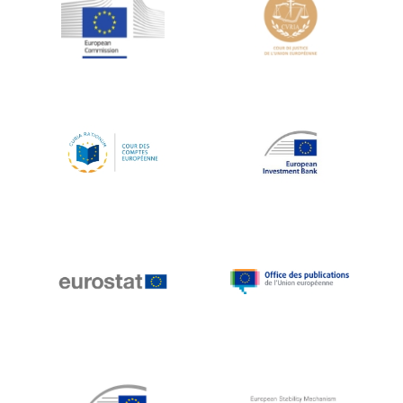
Jean-Louis Schiltz
Jean-Victor Louis
Jens Kreisel
Jeroen Dijsselbloem
Jochen Klucken
Johnny Åkerholm
Joschka Fischer
Juan Manuel Fabra Vallés
Julian Priestley
Karl-Heinz Lambertz
Katharien L.C. Hunt
Kenneth Rogoff
Klaus Regling
Klaus-Heiner Lehne