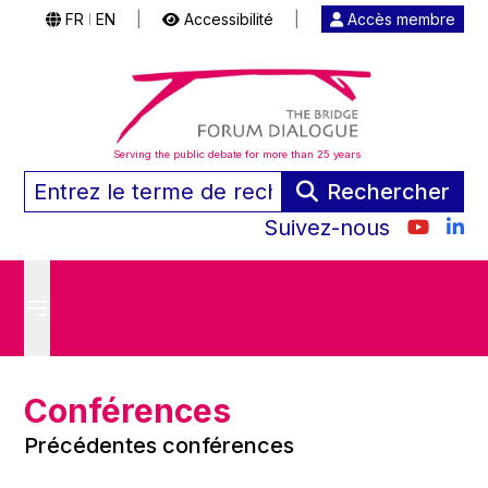
FR
EN
|
Accessibilité
|
Accès membre
|
Serving the public debate for more than 25 years
Rechercher
Suivez-nous
Conférences
Précédentes conférences