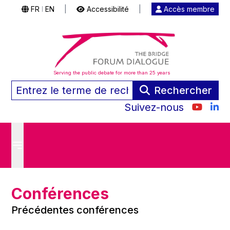
FR
EN
|
Accessibilité
|
Accès membre
|
Serving the public debate for more than 25 years
Rechercher
Suivez-nous
Conférences
Précédentes conférences