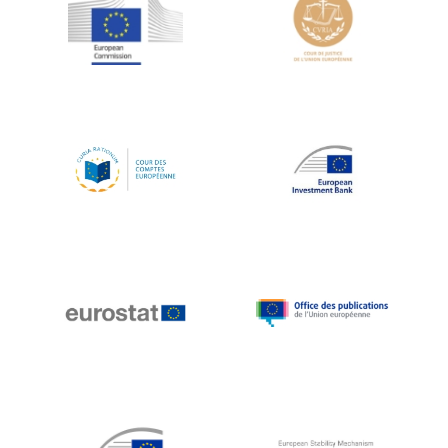
Jean-Louis Schiltz
Jean-Victor Louis
Jens Kreisel
Jeroen Dijsselbloem
Jochen Klucken
Johnny Åkerholm
Joschka Fischer
Juan Manuel Fabra Vallés
Julian Priestley
Karl-Heinz Lambertz
Katharien L.C. Hunt
Kenneth Rogoff
Klaus Regling
Klaus-Heiner Lehne