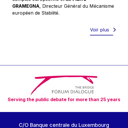
Robert Goebbels
GRAMEGNA
, Directeur Général du Mécanisme
Robert REYNDERS
européen de Stabilité.
Robert WEIDES
Rolf Tarrach
Voir plus
Štefan Füle
Thomas L. Cranfield
Tim Lankester
Timothy Radcliffe
Vaclav Klaus
Vassilios Skouris
Vítor Manuel da Silva Caldeira
Serving the public debate for more than 25 years
Viviane Reding
Walter Hagg
Walter RADERMACHER
C/O Banque centrale du Luxembourg