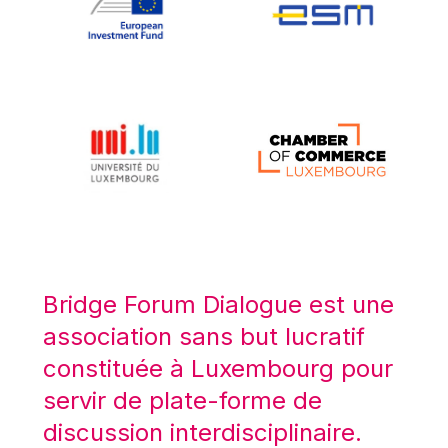
Koen LENAERTS
Lars Heikensten
Laura Kovesi
Luc Frieden
Lucas Papademos
Máire Geoghegan-Quinn
Manolis Mavrommatis
Marc Lemaître
Marcel Zadi Kessy
Mario Centeno
Bridge Forum Dialogue est une
Mario Monti
association sans but lucratif
Maroš ŠEFČOVIČ
constituée à Luxembourg pour
Martin Bailey
servir de plate-forme de
Martine Reicherts
discussion interdisciplinaire.