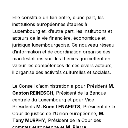
Michael Berry
Michael Palmer
Elle constitue un lien entre, d’une part, les
Michael Sohlman
institutions européennes établies à
Michel Goedert
Luxembourg et, d’autre part, les institutions et
acteurs de la vie financière, économique et
Mireille Delmas-Marty
juridique luxembourgeoise. Ce nouveau réseau
Nobuo Tanaka
d’information et de coordination organise des
Otmar Issing
manifestations sur des thèmes qui mettent en
valeur les compétences de ces divers acteurs;
Paolo Mengozzi
il organise des activités culturelles et sociales.
Paschal Donohoe
Pat Cox
Le Conseil d’administration a pour Président
M.
Gaston REINESCH
, Président de la Banque
Patrizia Nanz
centrale du Luxembourg et pour Vice-
Philippe Maystadt
Présidents
M. Koen LENAERTS
, Président de la
Pierre Gramegna
Cour de justice de l’Union européenne,
M.
Tony MURPHY
, Président de la Cour des
Richard Pelly
comptes européenne et
M. Pierre