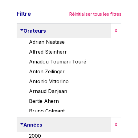
Filtre
Réinitialiser tous les filtres
Orateurs
X
Adrian Nastase
Alfred Steinherr
Amadou Toumani Touré
Anton Zeilinger
Antonio Vittorino
Arnaud Danjean
Bertie Ahern
Bruno Colmant
Carlo Thelen
Années
X
Cem Özdemir
2000