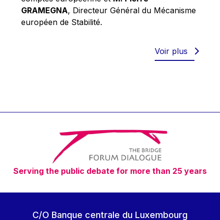
Robert Goebbels
GRAMEGNA
, Directeur Général du Mécanisme
Robert REYNDERS
européen de Stabilité.
Robert WEIDES
Rolf Tarrach
Voir plus
Štefan Füle
Thomas L. Cranfield
Tim Lankester
Timothy Radcliffe
Vaclav Klaus
Vassilios Skouris
Vítor Manuel da Silva Caldeira
Serving the public debate for more than 25 years
Viviane Reding
Walter Hagg
Walter RADERMACHER
C/O Banque centrale du Luxembourg