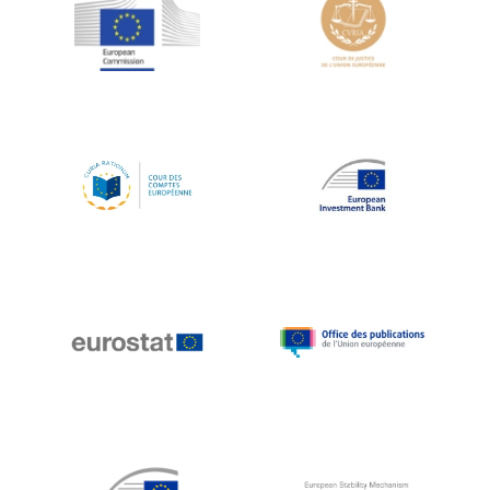
Jean-Louis Schiltz
Jean-Victor Louis
Jens Kreisel
Jeroen Dijsselbloem
Jochen Klucken
Johnny Åkerholm
Joschka Fischer
Juan Manuel Fabra Vallés
Julian Priestley
Karl-Heinz Lambertz
Katharien L.C. Hunt
Kenneth Rogoff
Klaus Regling
Klaus-Heiner Lehne