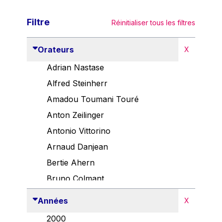
Filtre
Réinitialiser tous les filtres
Orateurs
X
Adrian Nastase
Alfred Steinherr
Amadou Toumani Touré
Anton Zeilinger
Antonio Vittorino
Arnaud Danjean
Bertie Ahern
Bruno Colmant
Carlo Thelen
Années
X
Cem Özdemir
2000