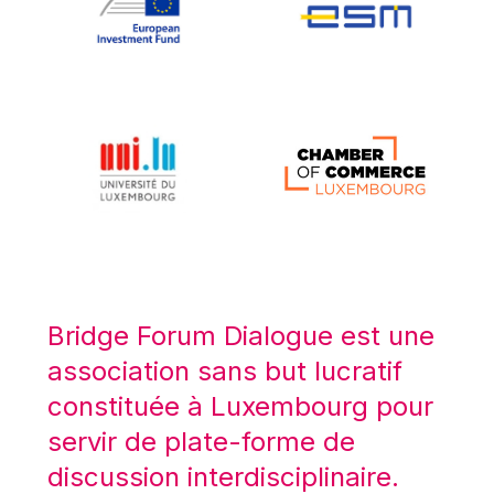
Koen LENAERTS
Lars Heikensten
Laura Kovesi
Luc Frieden
Lucas Papademos
Máire Geoghegan-Quinn
Manolis Mavrommatis
Marc Lemaître
Marcel Zadi Kessy
Mario Centeno
Bridge Forum Dialogue est une
Mario Monti
association sans but lucratif
Maroš ŠEFČOVIČ
constituée à Luxembourg pour
Martin Bailey
servir de plate-forme de
Martine Reicherts
discussion interdisciplinaire.