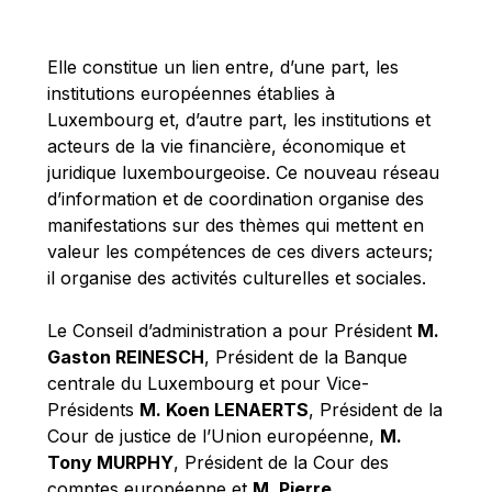
Michael Berry
Michael Palmer
Elle constitue un lien entre, d’une part, les
Michael Sohlman
institutions européennes établies à
Michel Goedert
Luxembourg et, d’autre part, les institutions et
acteurs de la vie financière, économique et
Mireille Delmas-Marty
juridique luxembourgeoise. Ce nouveau réseau
Nobuo Tanaka
d’information et de coordination organise des
Otmar Issing
manifestations sur des thèmes qui mettent en
valeur les compétences de ces divers acteurs;
Paolo Mengozzi
il organise des activités culturelles et sociales.
Paschal Donohoe
Pat Cox
Le Conseil d’administration a pour Président
M.
Gaston REINESCH
, Président de la Banque
Patrizia Nanz
centrale du Luxembourg et pour Vice-
Philippe Maystadt
Présidents
M. Koen LENAERTS
, Président de la
Pierre Gramegna
Cour de justice de l’Union européenne,
M.
Tony MURPHY
, Président de la Cour des
Richard Pelly
comptes européenne et
M. Pierre