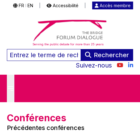
FR
EN
|
Accessibilité
|
Accès membre
|
Serving the public debate for more than 25 years
Rechercher
Suivez-nous
Conférences
Précédentes conférences