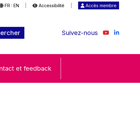
FR
EN
|
Accessibilité
|
Accès membre
|
ercher
Suivez-nous
ntact et feedback