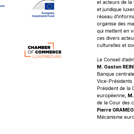
et acteurs de la
et juridique lu
réseau d’informa
organise des ma
qui mettent en 
ces divers acteur
culturelles et so
Le Conseil d’adm
M. Gaston REI
Banque central
Vice-Présidents
Président de la 
européenne,
M.
de la Cour des
Pierre GRAME
Mécanisme europ