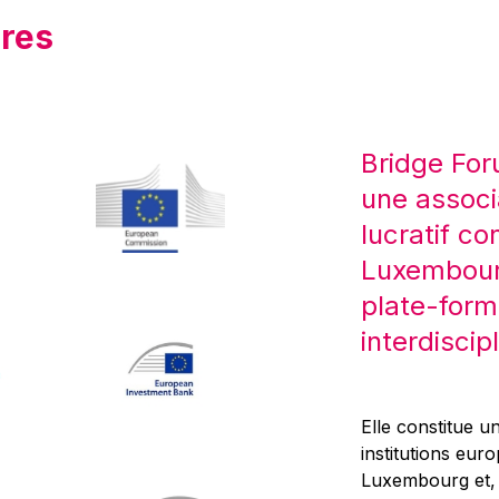
res
Bridge For
une associ
lucratif co
Luxembourg
plate-form
interdiscipl
Elle constitue un
institutions eur
Luxembourg et, d