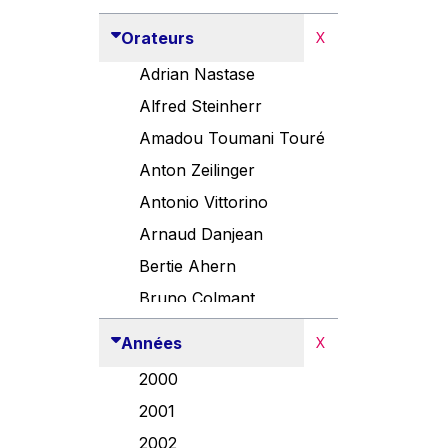
Orateurs
X
Adrian Nastase
Alfred Steinherr
Amadou Toumani Touré
Anton Zeilinger
Antonio Vittorino
Arnaud Danjean
Bertie Ahern
Bruno Colmant
Carlo Thelen
Années
X
Cem Özdemir
2000
Danny Alexander
2001
Désirée Van Boxtel
2002