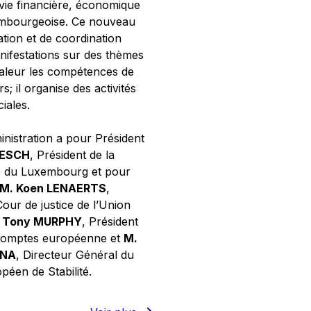
 vie financière, économique
xembourgeoise. Ce nouveau
tion et de coordination
nifestations sur des thèmes
valeur les compétences de
s; il organise des activités
ciales.
inistration a pour Président
NESCH
, Président de la
e du Luxembourg et pour
M. Koen LENAERTS
,
Cour de justice de l’Union
 Tony MURPHY
, Président
 comptes européenne et
M.
GNA
, Directeur Général du
éen de Stabilité.