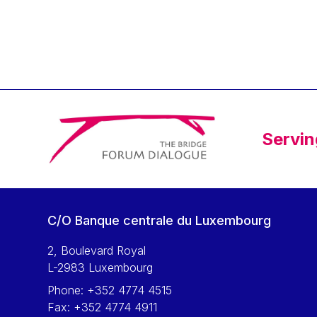
Klaus Regling
Klaus-Heiner Lehne
Koen LENAERTS
Lars Heikensten
Laura Kovesi
Luc Frieden
Servin
Lucas Papademos
Máire Geoghegan-Quinn
Manolis Mavrommatis
Marc Lemaître
C/O Banque centrale du Luxembourg
Marcel Zadi Kessy
Mario Centeno
2, Boulevard Royal
L-2983 Luxembourg
Mario Monti
Phone:
+352 4774 4515
Maroš ŠEFČOVIČ
Fax:
+352 4774 4911