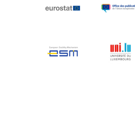
Jean-Louis Biancarelli
Jean-Louis Schiltz
Jean-Victor Louis
Jens Kreisel
Jeroen Dijsselbloem
Jochen Klucken
Johnny Åkerholm
Joschka Fischer
Juan Manuel Fabra
Vallés
Julian Priestley
Karl-Heinz Lambertz
Katharien L.C. Hunt
Kenneth Rogoff