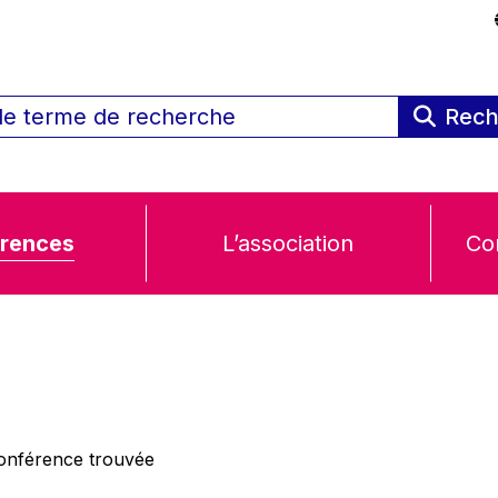
Rech
rences
L’association
Co
nférence trouvée