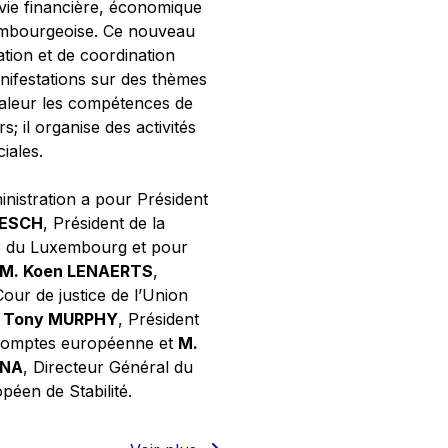
 vie financière, économique
xembourgeoise. Ce nouveau
tion et de coordination
nifestations sur des thèmes
valeur les compétences de
s; il organise des activités
ciales.
inistration a pour Président
NESCH
, Président de la
e du Luxembourg et pour
M. Koen LENAERTS
,
Cour de justice de l’Union
 Tony MURPHY
, Président
 comptes européenne et
M.
GNA
, Directeur Général du
éen de Stabilité.