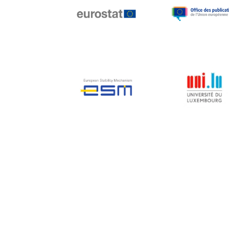
Jean-Louis Biancarelli
Jean-Louis Schiltz
Jean-Victor Louis
Jens Kreisel
Jeroen Dijsselbloem
Jochen Klucken
Johnny Åkerholm
Joschka Fischer
Juan Manuel Fabra
Vallés
Julian Priestley
Karl-Heinz Lambertz
Katharien L.C. Hunt
Kenneth Rogoff