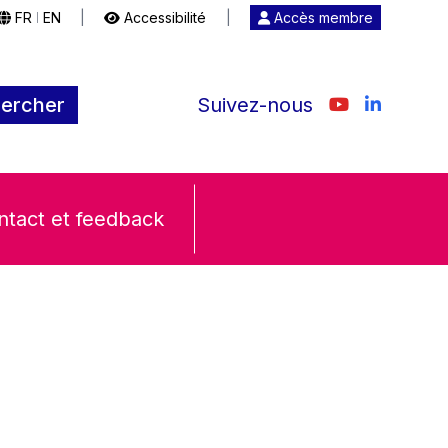
FR
EN
|
Accessibilité
|
Accès membre
|
ercher
Suivez-nous
ntact et feedback