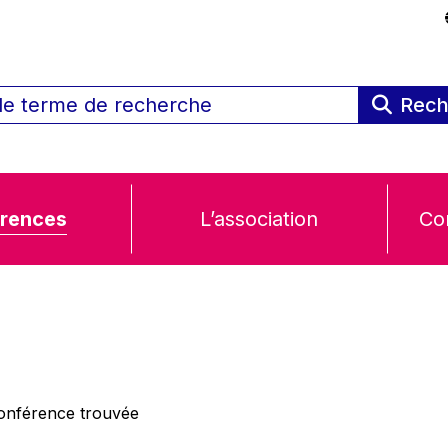
Rech
rences
L’association
Co
nférence trouvée