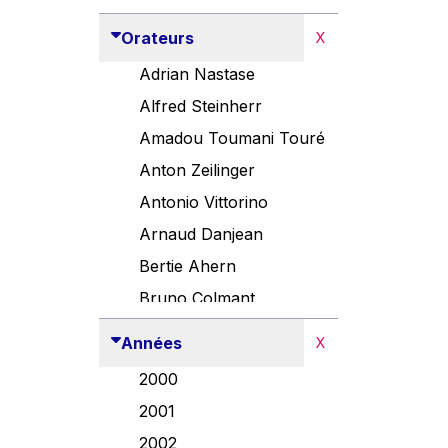
Orateurs
X
Adrian Nastase
Alfred Steinherr
Amadou Toumani Touré
Anton Zeilinger
Antonio Vittorino
Arnaud Danjean
Bertie Ahern
Bruno Colmant
Carlo Thelen
Années
X
Cem Özdemir
2000
Danny Alexander
2001
Désirée Van Boxtel
2002