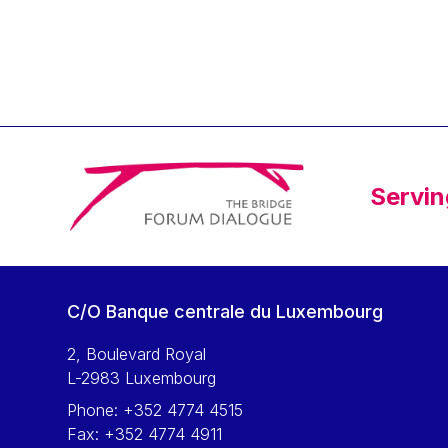
Klaus Regling
Klaus-Heiner Lehne
Koen LENAERTS
Lars Heikensten
Laura Kovesi
Luc Frieden
Servin
Lucas Papademos
Máire Geoghegan-Quinn
Manolis Mavrommatis
Marc Lemaître
C/O Banque centrale du Luxembourg
Marcel Zadi Kessy
Mario Centeno
2, Boulevard Royal
L-2983 Luxembourg
Mario Monti
Phone:
+352 4774 4515
Maroš ŠEFČOVIČ
Fax:
+352 4774 4911