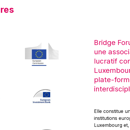
res
Bridge For
une associ
lucratif co
Luxembourg
plate-form
interdiscipl
Elle constitue un
institutions eur
Luxembourg et, d