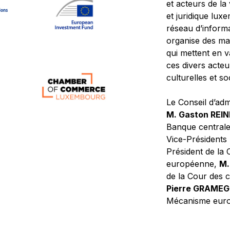
et acteurs de la
et juridique lu
réseau d’informa
organise des ma
qui mettent en 
ces divers acteur
culturelles et so
Le Conseil d’adm
M. Gaston REI
Banque central
Vice-Présidents
Président de la 
européenne,
M.
de la Cour des
Pierre GRAME
Mécanisme europ