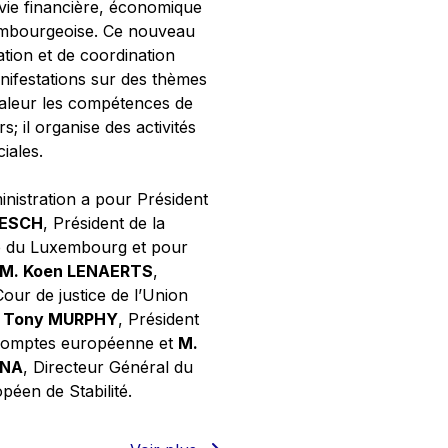
 vie financière, économique
xembourgeoise. Ce nouveau
tion et de coordination
nifestations sur des thèmes
valeur les compétences de
s; il organise des activités
ciales.
inistration a pour Président
NESCH
, Président de la
e du Luxembourg et pour
M. Koen LENAERTS
,
Cour de justice de l’Union
 Tony MURPHY
, Président
 comptes européenne et
M.
GNA
, Directeur Général du
éen de Stabilité.