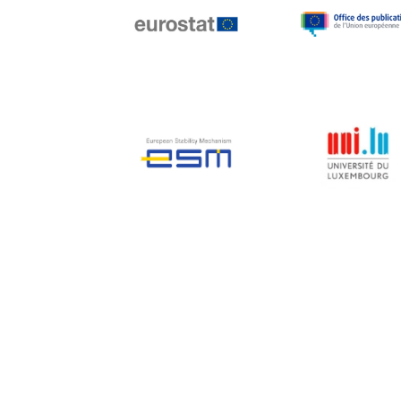
Jean-Louis Biancarelli
Jean-Louis Schiltz
Jean-Victor Louis
Jens Kreisel
Jeroen Dijsselbloem
Jochen Klucken
Johnny Åkerholm
Joschka Fischer
Juan Manuel Fabra
Vallés
Julian Priestley
Karl-Heinz Lambertz
Katharien L.C. Hunt
Kenneth Rogoff