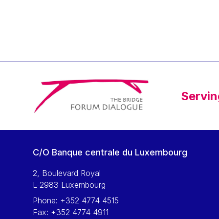
Klaus Regling
Klaus-Heiner Lehne
Koen LENAERTS
Lars Heikensten
Laura Kovesi
Luc Frieden
Servin
Lucas Papademos
Máire Geoghegan-Quinn
Manolis Mavrommatis
Marc Lemaître
C/O Banque centrale du Luxembourg
Marcel Zadi Kessy
Mario Centeno
2, Boulevard Royal
L-2983 Luxembourg
Mario Monti
Phone:
+352 4774 4515
Maroš ŠEFČOVIČ
Fax:
+352 4774 4911