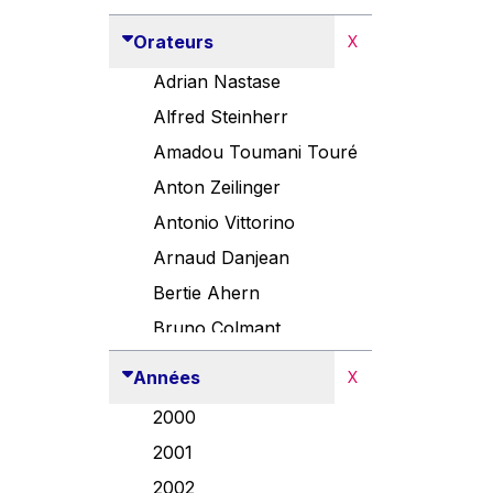
Orateurs
X
Adrian Nastase
Alfred Steinherr
Amadou Toumani Touré
Anton Zeilinger
Antonio Vittorino
Arnaud Danjean
Bertie Ahern
Bruno Colmant
Carlo Thelen
Années
X
Cem Özdemir
2000
Danny Alexander
2001
Désirée Van Boxtel
2002