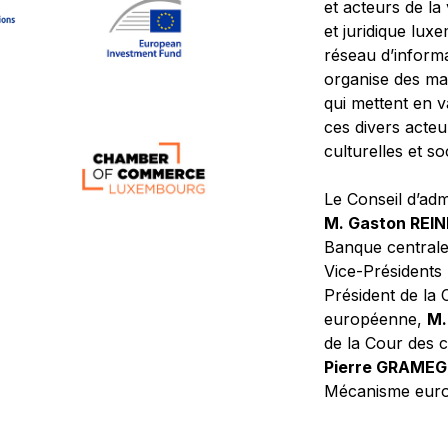
et acteurs de la
et juridique lu
réseau d’informa
organise des ma
qui mettent en 
ces divers acteur
culturelles et so
Le Conseil d’adm
M. Gaston REI
Banque central
Vice-Présidents
Président de la 
européenne,
M.
de la Cour des
Pierre GRAME
Mécanisme europ