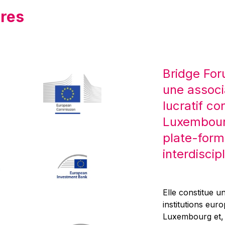
res
Bridge For
une associ
lucratif co
Luxembourg
plate-form
interdiscipl
Elle constitue un
institutions eur
Luxembourg et, d