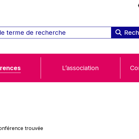
Rech
rences
L’association
Co
nférence trouvée