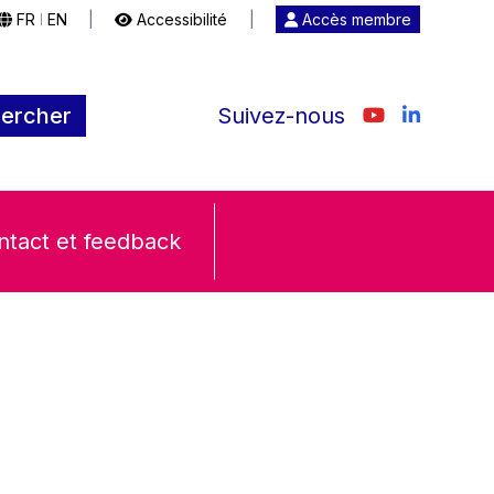
FR
EN
|
Accessibilité
|
Accès membre
|
ercher
Suivez-nous
ntact et feedback