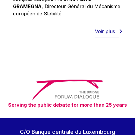
Robert Goebbels
GRAMEGNA
, Directeur Général du Mécanisme
Robert REYNDERS
européen de Stabilité.
Robert WEIDES
Rolf Tarrach
Voir plus
Štefan Füle
Thomas L. Cranfield
Tim Lankester
Timothy Radcliffe
Vaclav Klaus
Vassilios Skouris
Vítor Manuel da Silva Caldeira
Serving the public debate for more than 25 years
Viviane Reding
Walter Hagg
Walter RADERMACHER
C/O Banque centrale du Luxembourg