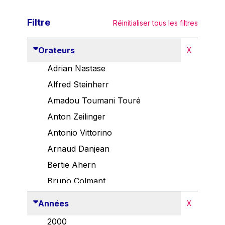
Filtre
Réinitialiser tous les filtres
Orateurs
X
Adrian Nastase
Alfred Steinherr
Amadou Toumani Touré
Anton Zeilinger
Antonio Vittorino
Arnaud Danjean
Bertie Ahern
Bruno Colmant
Carlo Thelen
Années
X
Cem Özdemir
2000