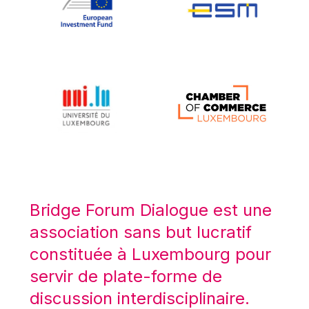
Koen LENAERTS
Lars Heikensten
Laura Kovesi
Luc Frieden
Lucas Papademos
Máire Geoghegan-Quinn
Manolis Mavrommatis
Marc Lemaître
Marcel Zadi Kessy
Mario Centeno
Bridge Forum Dialogue est une
Mario Monti
association sans but lucratif
Maroš ŠEFČOVIČ
constituée à Luxembourg pour
Martin Bailey
servir de plate-forme de
Martine Reicherts
discussion interdisciplinaire.