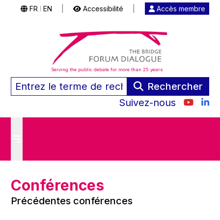
FR
EN
|
Accessibilité
|
Accès membre
|
Serving the public debate for more than 25 years
Rechercher
Suivez-nous
Conférences
Précédentes conférences