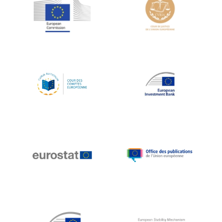
Jean-Louis Schiltz
Jean-Victor Louis
Jens Kreisel
Jeroen Dijsselbloem
Jochen Klucken
Johnny Åkerholm
Joschka Fischer
Juan Manuel Fabra Vallés
Julian Priestley
Karl-Heinz Lambertz
Katharien L.C. Hunt
Kenneth Rogoff
Klaus Regling
Klaus-Heiner Lehne