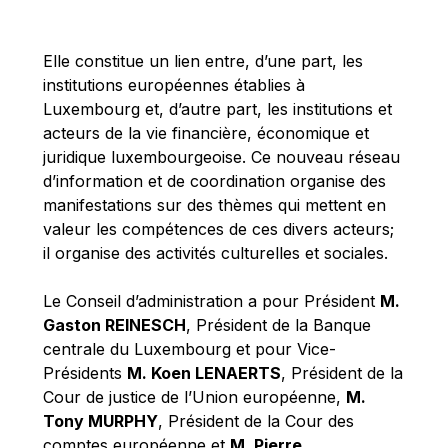
Michael Berry
Michael Palmer
Elle constitue un lien entre, d’une part, les
Michael Sohlman
institutions européennes établies à
Michel Goedert
Luxembourg et, d’autre part, les institutions et
acteurs de la vie financière, économique et
Mireille Delmas-Marty
juridique luxembourgeoise. Ce nouveau réseau
Nobuo Tanaka
d’information et de coordination organise des
Otmar Issing
manifestations sur des thèmes qui mettent en
valeur les compétences de ces divers acteurs;
Paolo Mengozzi
il organise des activités culturelles et sociales.
Paschal Donohoe
Pat Cox
Le Conseil d’administration a pour Président
M.
Gaston REINESCH
, Président de la Banque
Patrizia Nanz
centrale du Luxembourg et pour Vice-
Philippe Maystadt
Présidents
M. Koen LENAERTS
, Président de la
Pierre Gramegna
Cour de justice de l’Union européenne,
M.
Tony MURPHY
, Président de la Cour des
Richard Pelly
comptes européenne et
M. Pierre