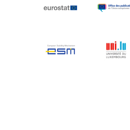
Jean-Louis Biancarelli
Jean-Louis Schiltz
Jean-Victor Louis
Jens Kreisel
Jeroen Dijsselbloem
Jochen Klucken
Johnny Åkerholm
Joschka Fischer
Juan Manuel Fabra
Vallés
Julian Priestley
Karl-Heinz Lambertz
Katharien L.C. Hunt
Kenneth Rogoff