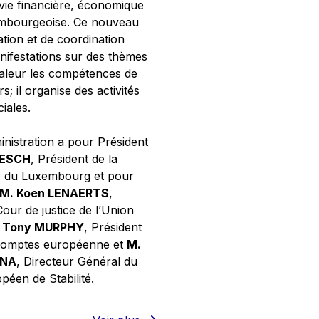
 vie financière, économique
xembourgeoise. Ce nouveau
tion et de coordination
nifestations sur des thèmes
valeur les compétences de
s; il organise des activités
ciales.
inistration a pour Président
NESCH
, Président de la
e du Luxembourg et pour
M. Koen LENAERTS
,
Cour de justice de l’Union
 Tony MURPHY
, Président
 comptes européenne et
M.
GNA
, Directeur Général du
éen de Stabilité.