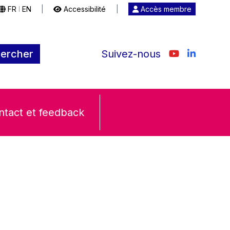
FR
EN
|
Accessibilité
|
Accès membre
|
ercher
Suivez-nous
ntact et feedback