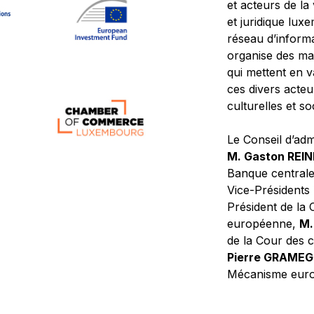
et acteurs de la
et juridique lu
réseau d’informa
organise des ma
qui mettent en 
ces divers acteur
culturelles et so
Le Conseil d’adm
M. Gaston REI
Banque central
Vice-Présidents
Président de la 
européenne,
M.
de la Cour des
Pierre GRAME
Mécanisme europ