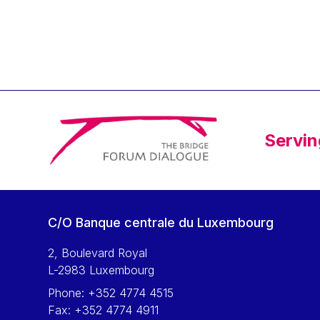
Klaus Regling
Klaus-Heiner Lehne
Koen LENAERTS
Lars Heikensten
Laura Kovesi
Luc Frieden
Servin
Lucas Papademos
Máire Geoghegan-Quinn
Manolis Mavrommatis
Marc Lemaître
C/O Banque centrale du Luxembourg
Marcel Zadi Kessy
Mario Centeno
2, Boulevard Royal
L-2983 Luxembourg
Mario Monti
Phone:
+352 4774 4515
Maroš ŠEFČOVIČ
Fax:
+352 4774 4911