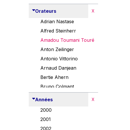
Orateurs
X
Adrian Nastase
Alfred Steinherr
Amadou Toumani Touré
Anton Zeilinger
Antonio Vittorino
Arnaud Danjean
Bertie Ahern
Bruno Colmant
Carlo Thelen
Années
X
Cem Özdemir
2000
Danny Alexander
2001
Désirée Van Boxtel
2002