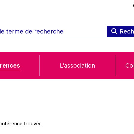
Rech
rences
L’association
Co
nférence trouvée