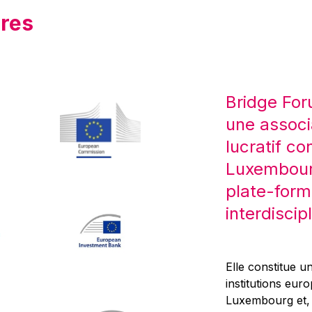
res
Bridge For
une associ
lucratif co
Luxembourg
plate-form
interdiscipl
Elle constitue un
institutions eur
Luxembourg et, d