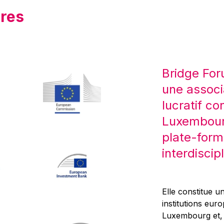
res
Bridge For
une associ
lucratif co
Luxembourg
plate-form
interdiscipl
Elle constitue un
institutions eur
Luxembourg et, d