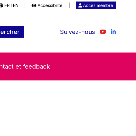
FR
EN
|
Accessibilité
|
Accès membre
|
ercher
Suivez-nous
ntact et feedback