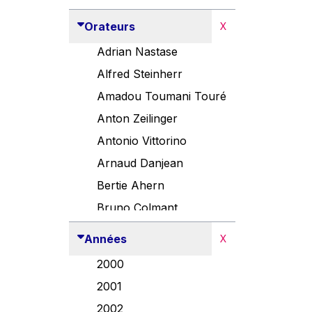
Orateurs
X
Adrian Nastase
Alfred Steinherr
Amadou Toumani Touré
Anton Zeilinger
Antonio Vittorino
Arnaud Danjean
Bertie Ahern
Bruno Colmant
Carlo Thelen
Années
X
Cem Özdemir
2000
Danny Alexander
2001
Désirée Van Boxtel
2002