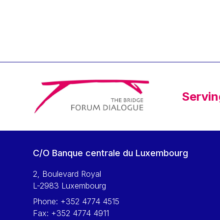
Klaus Regling
Klaus-Heiner Lehne
Koen LENAERTS
Lars Heikensten
Laura Kovesi
Luc Frieden
Servin
Lucas Papademos
Máire Geoghegan-Quinn
Manolis Mavrommatis
Marc Lemaître
C/O Banque centrale du Luxembourg
Marcel Zadi Kessy
Mario Centeno
2, Boulevard Royal
L-2983 Luxembourg
Mario Monti
Phone:
+352 4774 4515
Maroš ŠEFČOVIČ
Fax:
+352 4774 4911