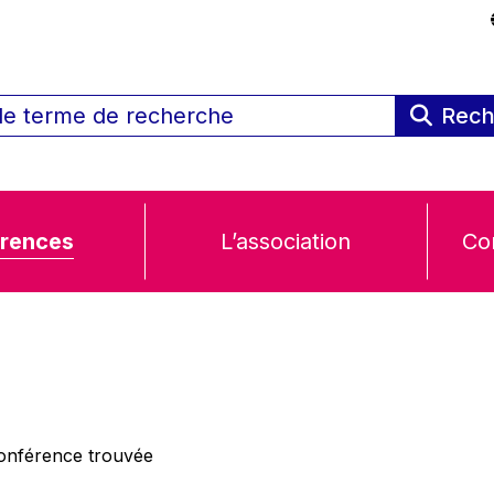
Rech
rences
L’association
Co
nférence trouvée