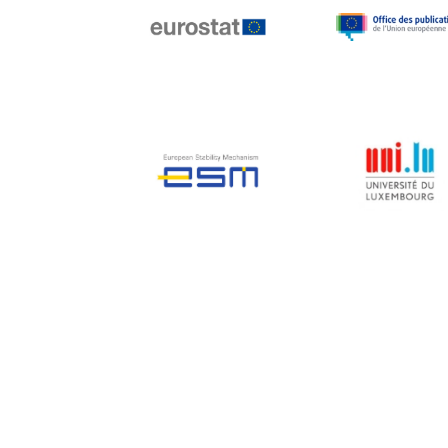
Jean-Louis Biancarelli
Jean-Louis Schiltz
Jean-Victor Louis
Jens Kreisel
Jeroen Dijsselbloem
Jochen Klucken
Johnny Åkerholm
Joschka Fischer
Juan Manuel Fabra
Vallés
Julian Priestley
Karl-Heinz Lambertz
Katharien L.C. Hunt
Kenneth Rogoff