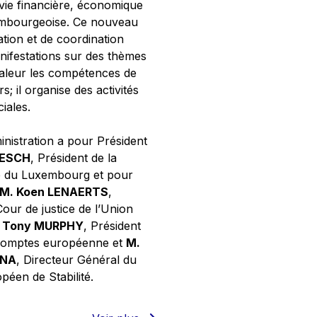
 vie financière, économique
xembourgeoise. Ce nouveau
tion et de coordination
nifestations sur des thèmes
valeur les compétences de
s; il organise des activités
ciales.
inistration a pour Président
NESCH
, Président de la
e du Luxembourg et pour
M. Koen LENAERTS
,
Cour de justice de l’Union
 Tony MURPHY
, Président
 comptes européenne et
M.
GNA
, Directeur Général du
éen de Stabilité.