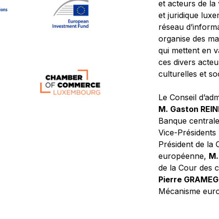
et acteurs de la
et juridique lu
réseau d’informa
organise des ma
qui mettent en 
ces divers acteur
culturelles et so
Le Conseil d’adm
M. Gaston REI
Banque central
Vice-Présidents
Président de la 
européenne,
M.
de la Cour des
Pierre GRAME
Mécanisme europ