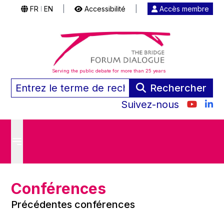
FR
EN
|
Accessibilité
|
Accès membre
|
Serving the public debate for more than 25 years
Rechercher
Suivez-nous
Conférences
Précédentes conférences