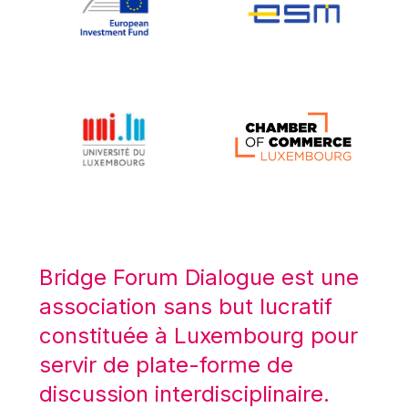
Koen LENAERTS
Lars Heikensten
Laura Kovesi
Luc Frieden
Lucas Papademos
Máire Geoghegan-Quinn
Manolis Mavrommatis
Marc Lemaître
Marcel Zadi Kessy
Mario Centeno
Bridge Forum Dialogue est une
Mario Monti
association sans but lucratif
Maroš ŠEFČOVIČ
constituée à Luxembourg pour
Martin Bailey
servir de plate-forme de
Martine Reicherts
discussion interdisciplinaire.