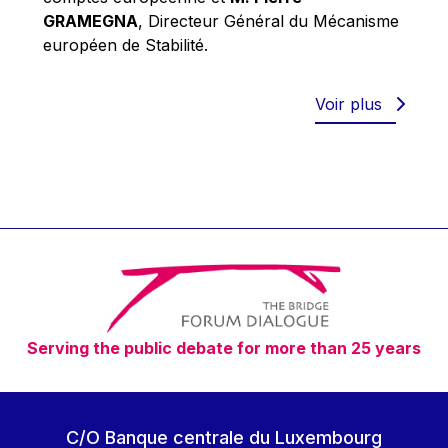
Robert Goebbels
GRAMEGNA
, Directeur Général du Mécanisme
Robert REYNDERS
européen de Stabilité.
Robert WEIDES
Rolf Tarrach
Voir plus
Štefan Füle
Thomas L. Cranfield
Tim Lankester
Timothy Radcliffe
Vaclav Klaus
Vassilios Skouris
Vítor Manuel da Silva Caldeira
Serving the public debate for more than 25 years
Viviane Reding
Walter Hagg
Walter RADERMACHER
C/O Banque centrale du Luxembourg