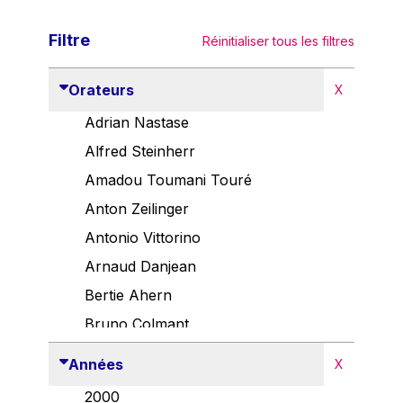
Filtre
Réinitialiser tous les filtres
Orateurs
X
Adrian Nastase
Alfred Steinherr
Amadou Toumani Touré
Anton Zeilinger
Antonio Vittorino
Arnaud Danjean
Bertie Ahern
Bruno Colmant
Carlo Thelen
Années
X
Cem Özdemir
2000