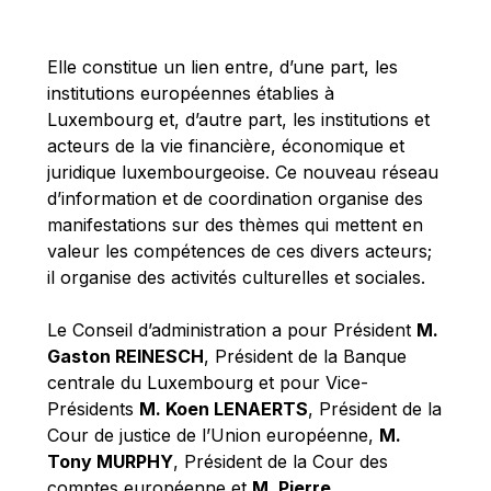
Michael Berry
Michael Palmer
Elle constitue un lien entre, d’une part, les
Michael Sohlman
institutions européennes établies à
Michel Goedert
Luxembourg et, d’autre part, les institutions et
acteurs de la vie financière, économique et
Mireille Delmas-Marty
juridique luxembourgeoise. Ce nouveau réseau
Nobuo Tanaka
d’information et de coordination organise des
Otmar Issing
manifestations sur des thèmes qui mettent en
valeur les compétences de ces divers acteurs;
Paolo Mengozzi
il organise des activités culturelles et sociales.
Paschal Donohoe
Pat Cox
Le Conseil d’administration a pour Président
M.
Gaston REINESCH
, Président de la Banque
Patrizia Nanz
centrale du Luxembourg et pour Vice-
Philippe Maystadt
Présidents
M. Koen LENAERTS
, Président de la
Pierre Gramegna
Cour de justice de l’Union européenne,
M.
Tony MURPHY
, Président de la Cour des
Richard Pelly
comptes européenne et
M. Pierre