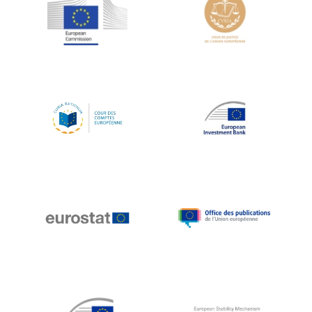
Jean-Louis Schiltz
Jean-Victor Louis
Jens Kreisel
Jeroen Dijsselbloem
Jochen Klucken
Johnny Åkerholm
Joschka Fischer
Juan Manuel Fabra Vallés
Julian Priestley
Karl-Heinz Lambertz
Katharien L.C. Hunt
Kenneth Rogoff
Klaus Regling
Klaus-Heiner Lehne