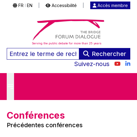
FR
EN
|
Accessibilité
|
Accès membre
|
Serving the public debate for more than 25 years
Rechercher
Suivez-nous
Conférences
Précédentes conférences