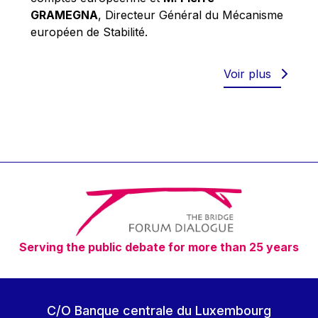
Robert Goebbels
GRAMEGNA
, Directeur Général du Mécanisme
Robert REYNDERS
européen de Stabilité.
Robert WEIDES
Rolf Tarrach
Voir plus
Štefan Füle
Thomas L. Cranfield
Tim Lankester
Timothy Radcliffe
Vaclav Klaus
Vassilios Skouris
Vítor Manuel da Silva Caldeira
Serving the public debate for more than 25 years
Viviane Reding
Walter Hagg
Walter RADERMACHER
C/O Banque centrale du Luxembourg