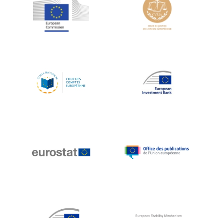
Jean-Louis Schiltz
Jean-Victor Louis
Jens Kreisel
Jeroen Dijsselbloem
Jochen Klucken
Johnny Åkerholm
Joschka Fischer
Juan Manuel Fabra Vallés
Julian Priestley
Karl-Heinz Lambertz
Katharien L.C. Hunt
Kenneth Rogoff
Klaus Regling
Klaus-Heiner Lehne