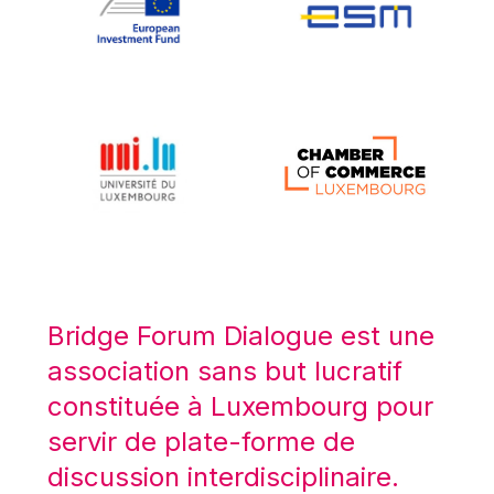
Koen LENAERTS
Lars Heikensten
Laura Kovesi
Luc Frieden
Lucas Papademos
Máire Geoghegan-Quinn
Manolis Mavrommatis
Marc Lemaître
Marcel Zadi Kessy
Mario Centeno
Bridge Forum Dialogue est une
Mario Monti
association sans but lucratif
Maroš ŠEFČOVIČ
constituée à Luxembourg pour
Martin Bailey
servir de plate-forme de
Martine Reicherts
discussion interdisciplinaire.