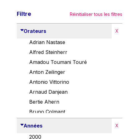
Filtre
Réinitialiser tous les filtres
Orateurs
X
Adrian Nastase
Alfred Steinherr
Amadou Toumani Touré
Anton Zeilinger
Antonio Vittorino
Arnaud Danjean
Bertie Ahern
Bruno Colmant
Carlo Thelen
Années
X
Cem Özdemir
2000