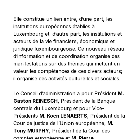
Michael Berry
Michael Palmer
Elle constitue un lien entre, d’une part, les
Michael Sohlman
institutions européennes établies à
Michel Goedert
Luxembourg et, d’autre part, les institutions et
acteurs de la vie financière, économique et
Mireille Delmas-Marty
juridique luxembourgeoise. Ce nouveau réseau
Nobuo Tanaka
d’information et de coordination organise des
Otmar Issing
manifestations sur des thèmes qui mettent en
valeur les compétences de ces divers acteurs;
Paolo Mengozzi
il organise des activités culturelles et sociales.
Paschal Donohoe
Pat Cox
Le Conseil d’administration a pour Président
M.
Gaston REINESCH
, Président de la Banque
Patrizia Nanz
centrale du Luxembourg et pour Vice-
Philippe Maystadt
Présidents
M. Koen LENAERTS
, Président de la
Pierre Gramegna
Cour de justice de l’Union européenne,
M.
Tony MURPHY
, Président de la Cour des
Richard Pelly
comptes européenne et
M. Pierre