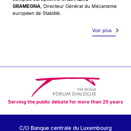
Robert Goebbels
GRAMEGNA
, Directeur Général du Mécanisme
Robert REYNDERS
européen de Stabilité.
Robert WEIDES
Rolf Tarrach
Voir plus
Štefan Füle
Thomas L. Cranfield
Tim Lankester
Timothy Radcliffe
Vaclav Klaus
Vassilios Skouris
Vítor Manuel da Silva Caldeira
Serving the public debate for more than 25 years
Viviane Reding
Walter Hagg
Walter RADERMACHER
C/O Banque centrale du Luxembourg