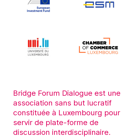
Koen LENAERTS
Lars Heikensten
Laura Kovesi
Luc Frieden
Lucas Papademos
Máire Geoghegan-Quinn
Manolis Mavrommatis
Marc Lemaître
Marcel Zadi Kessy
Mario Centeno
Bridge Forum Dialogue est une
Mario Monti
association sans but lucratif
Maroš ŠEFČOVIČ
constituée à Luxembourg pour
Martin Bailey
servir de plate-forme de
Martine Reicherts
discussion interdisciplinaire.