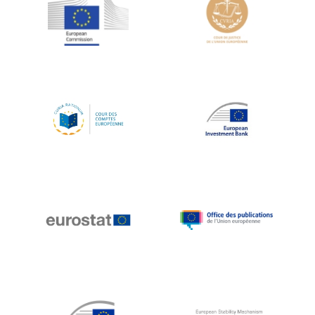
Jean-Louis Schiltz
Jean-Victor Louis
Jens Kreisel
Jeroen Dijsselbloem
Jochen Klucken
Johnny Åkerholm
Joschka Fischer
Juan Manuel Fabra Vallés
Julian Priestley
Karl-Heinz Lambertz
Katharien L.C. Hunt
Kenneth Rogoff
Klaus Regling
Klaus-Heiner Lehne