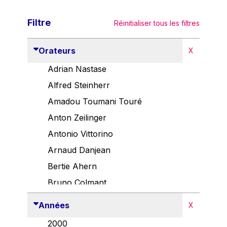
Filtre
Réinitialiser tous les filtres
Orateurs
X
Adrian Nastase
Alfred Steinherr
Amadou Toumani Touré
Anton Zeilinger
Antonio Vittorino
Arnaud Danjean
Bertie Ahern
Bruno Colmant
Carlo Thelen
Années
X
Cem Özdemir
2000