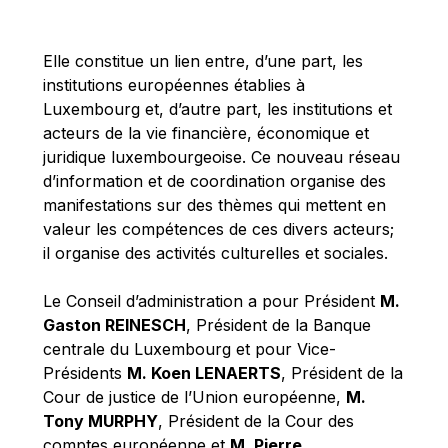
Michael Berry
Michael Palmer
Elle constitue un lien entre, d’une part, les
Michael Sohlman
institutions européennes établies à
Michel Goedert
Luxembourg et, d’autre part, les institutions et
acteurs de la vie financière, économique et
Mireille Delmas-Marty
juridique luxembourgeoise. Ce nouveau réseau
Nobuo Tanaka
d’information et de coordination organise des
Otmar Issing
manifestations sur des thèmes qui mettent en
valeur les compétences de ces divers acteurs;
Paolo Mengozzi
il organise des activités culturelles et sociales.
Paschal Donohoe
Pat Cox
Le Conseil d’administration a pour Président
M.
Gaston REINESCH
, Président de la Banque
Patrizia Nanz
centrale du Luxembourg et pour Vice-
Philippe Maystadt
Présidents
M. Koen LENAERTS
, Président de la
Pierre Gramegna
Cour de justice de l’Union européenne,
M.
Tony MURPHY
, Président de la Cour des
Richard Pelly
comptes européenne et
M. Pierre