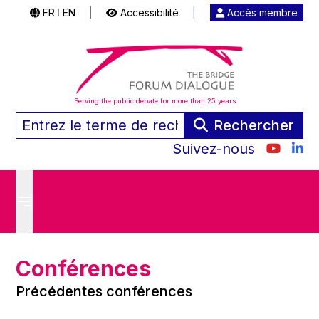
FR
EN
|
Accessibilité
|
Accès membre
|
Serving the public debate for more than 25 years
Rechercher
Suivez-nous
Conférences
Précédentes conférences