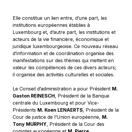
Michael Berry
Michael Palmer
Elle constitue un lien entre, d’une part, les
Michael Sohlman
institutions européennes établies à
Michel Goedert
Luxembourg et, d’autre part, les institutions et
acteurs de la vie financière, économique et
Mireille Delmas-Marty
juridique luxembourgeoise. Ce nouveau réseau
Nobuo Tanaka
d’information et de coordination organise des
Otmar Issing
manifestations sur des thèmes qui mettent en
valeur les compétences de ces divers acteurs;
Paolo Mengozzi
il organise des activités culturelles et sociales.
Paschal Donohoe
Pat Cox
Le Conseil d’administration a pour Président
M.
Gaston REINESCH
, Président de la Banque
Patrizia Nanz
centrale du Luxembourg et pour Vice-
Philippe Maystadt
Présidents
M. Koen LENAERTS
, Président de la
Pierre Gramegna
Cour de justice de l’Union européenne,
M.
Tony MURPHY
, Président de la Cour des
Richard Pelly
comptes européenne et
M. Pierre