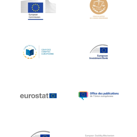
Jean-Louis Schiltz
Jean-Victor Louis
Jens Kreisel
Jeroen Dijsselbloem
Jochen Klucken
Johnny Åkerholm
Joschka Fischer
Juan Manuel Fabra Vallés
Julian Priestley
Karl-Heinz Lambertz
Katharien L.C. Hunt
Kenneth Rogoff
Klaus Regling
Klaus-Heiner Lehne