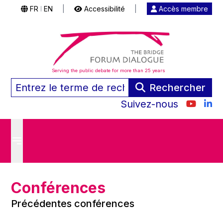
FR
EN
|
Accessibilité
|
Accès membre
|
Serving the public debate for more than 25 years
Rechercher
Suivez-nous
Conférences
Précédentes conférences