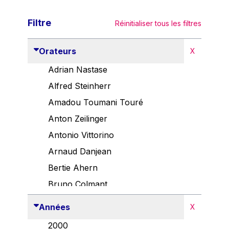
Filtre
Réinitialiser tous les filtres
Orateurs
X
Adrian Nastase
Alfred Steinherr
Amadou Toumani Touré
Anton Zeilinger
Antonio Vittorino
Arnaud Danjean
Bertie Ahern
Bruno Colmant
Carlo Thelen
Années
X
Cem Özdemir
2000