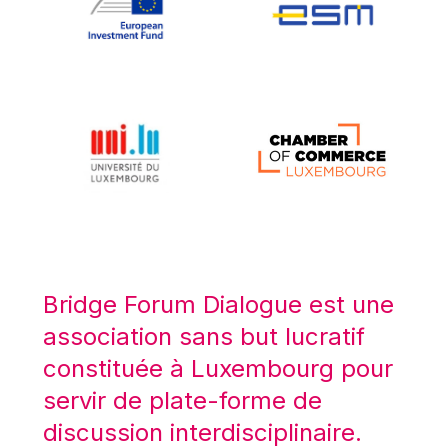
Koen LENAERTS
Lars Heikensten
Laura Kovesi
Luc Frieden
Lucas Papademos
Máire Geoghegan-Quinn
Manolis Mavrommatis
Marc Lemaître
Marcel Zadi Kessy
Mario Centeno
Bridge Forum Dialogue est une
Mario Monti
association sans but lucratif
Maroš ŠEFČOVIČ
constituée à Luxembourg pour
Martin Bailey
servir de plate-forme de
Martine Reicherts
discussion interdisciplinaire.