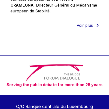
Robert Goebbels
GRAMEGNA
, Directeur Général du Mécanisme
Robert REYNDERS
européen de Stabilité.
Robert WEIDES
Rolf Tarrach
Voir plus
Štefan Füle
Thomas L. Cranfield
Tim Lankester
Timothy Radcliffe
Vaclav Klaus
Vassilios Skouris
Vítor Manuel da Silva Caldeira
Serving the public debate for more than 25 years
Viviane Reding
Walter Hagg
Walter RADERMACHER
C/O Banque centrale du Luxembourg