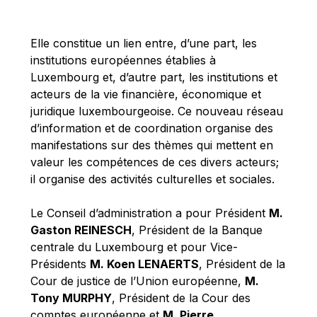
Michael Berry
Michael Palmer
Elle constitue un lien entre, d’une part, les
Michael Sohlman
institutions européennes établies à
Michel Goedert
Luxembourg et, d’autre part, les institutions et
acteurs de la vie financière, économique et
Mireille Delmas-Marty
juridique luxembourgeoise. Ce nouveau réseau
Nobuo Tanaka
d’information et de coordination organise des
Otmar Issing
manifestations sur des thèmes qui mettent en
valeur les compétences de ces divers acteurs;
Paolo Mengozzi
il organise des activités culturelles et sociales.
Paschal Donohoe
Pat Cox
Le Conseil d’administration a pour Président
M.
Gaston REINESCH
, Président de la Banque
Patrizia Nanz
centrale du Luxembourg et pour Vice-
Philippe Maystadt
Présidents
M. Koen LENAERTS
, Président de la
Pierre Gramegna
Cour de justice de l’Union européenne,
M.
Tony MURPHY
, Président de la Cour des
Richard Pelly
comptes européenne et
M. Pierre