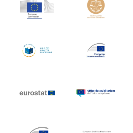
Jean-Louis Schiltz
Jean-Victor Louis
Jens Kreisel
Jeroen Dijsselbloem
Jochen Klucken
Johnny Åkerholm
Joschka Fischer
Juan Manuel Fabra Vallés
Julian Priestley
Karl-Heinz Lambertz
Katharien L.C. Hunt
Kenneth Rogoff
Klaus Regling
Klaus-Heiner Lehne