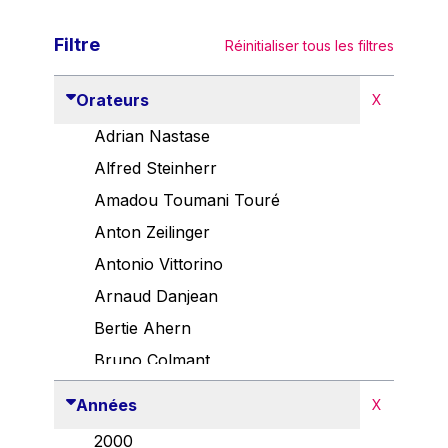
Filtre
Réinitialiser tous les filtres
Orateurs
X
Adrian Nastase
Alfred Steinherr
Amadou Toumani Touré
Anton Zeilinger
Antonio Vittorino
Arnaud Danjean
Bertie Ahern
Bruno Colmant
Carlo Thelen
Années
X
Cem Özdemir
2000