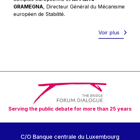
Robert Goebbels
GRAMEGNA
, Directeur Général du Mécanisme
Robert REYNDERS
européen de Stabilité.
Robert WEIDES
Rolf Tarrach
Voir plus
Štefan Füle
Thomas L. Cranfield
Tim Lankester
Timothy Radcliffe
Vaclav Klaus
Vassilios Skouris
Vítor Manuel da Silva Caldeira
Serving the public debate for more than 25 years
Viviane Reding
Walter Hagg
Walter RADERMACHER
C/O Banque centrale du Luxembourg