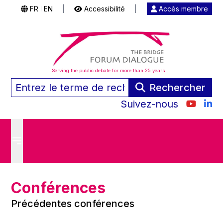
FR
EN
|
Accessibilité
|
Accès membre
|
Serving the public debate for more than 25 years
Rechercher
Suivez-nous
Conférences
Précédentes conférences