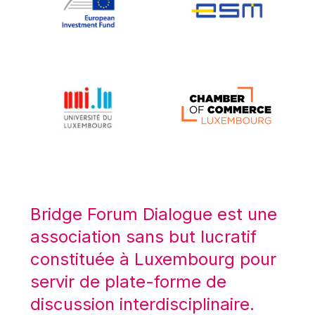
Koen LENAERTS
Lars Heikensten
Laura Kovesi
Luc Frieden
Lucas Papademos
Máire Geoghegan-Quinn
Manolis Mavrommatis
Marc Lemaître
Marcel Zadi Kessy
Mario Centeno
Bridge Forum Dialogue est une
Mario Monti
association sans but lucratif
Maroš ŠEFČOVIČ
constituée à Luxembourg pour
Martin Bailey
servir de plate-forme de
Martine Reicherts
discussion interdisciplinaire.