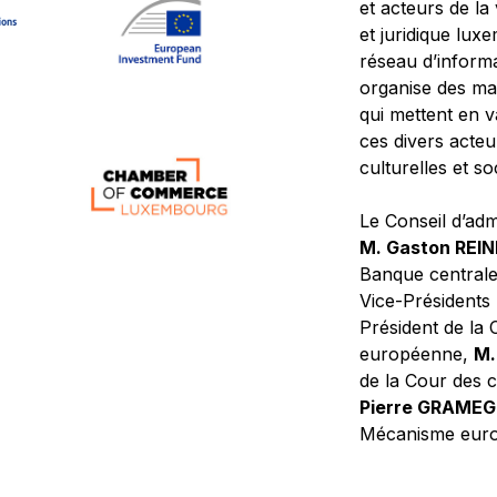
et acteurs de la
et juridique lu
réseau d’informa
organise des ma
qui mettent en 
ces divers acteur
culturelles et so
Le Conseil d’adm
M. Gaston REI
Banque central
Vice-Présidents
Président de la 
européenne,
M.
de la Cour des
Pierre GRAME
Mécanisme europ