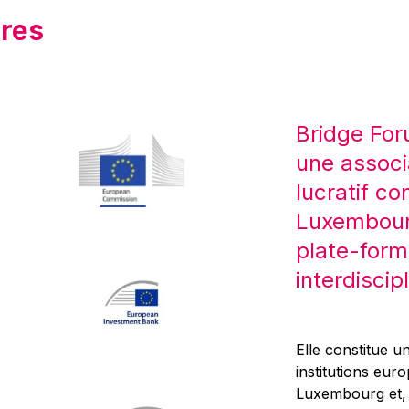
res
Bridge For
une associ
lucratif co
Luxembourg
plate-form
interdiscipl
Elle constitue un
institutions eur
Luxembourg et, d