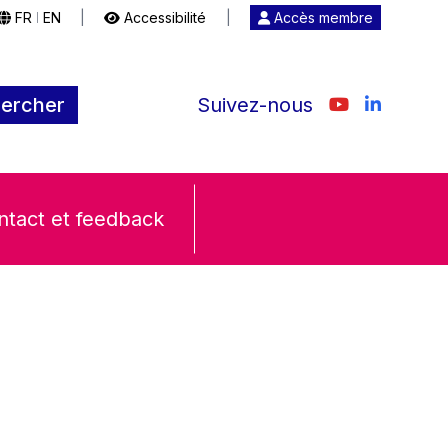
FR
EN
|
Accessibilité
|
Accès membre
|
ercher
Suivez-nous
ntact et feedback