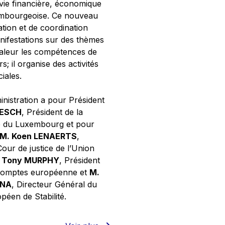
 vie financière, économique
xembourgeoise. Ce nouveau
tion et de coordination
nifestations sur des thèmes
valeur les compétences de
s; il organise des activités
ciales.
inistration a pour Président
NESCH
, Président de la
e du Luxembourg et pour
M. Koen LENAERTS
,
Cour de justice de l’Union
 Tony MURPHY
, Président
 comptes européenne et
M.
GNA
, Directeur Général du
éen de Stabilité.