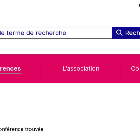
Rech
rences
L’association
Co
nférence trouvée