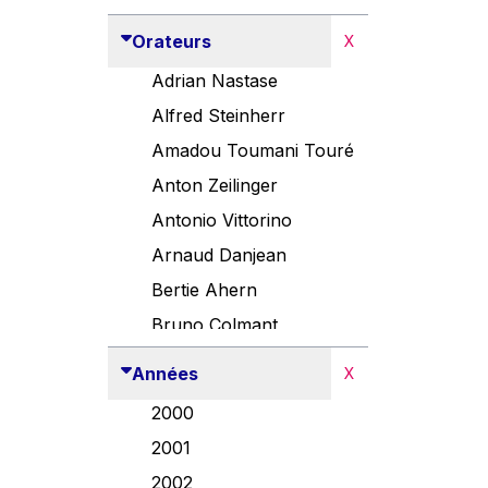
Orateurs
X
Adrian Nastase
Alfred Steinherr
Amadou Toumani Touré
Anton Zeilinger
Antonio Vittorino
Arnaud Danjean
Bertie Ahern
Bruno Colmant
Carlo Thelen
Années
X
Cem Özdemir
2000
Danny Alexander
2001
Désirée Van Boxtel
2002