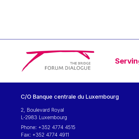
Klaus Regling
Klaus-Heiner Lehne
Koen LENAERTS
Lars Heikensten
Laura Kovesi
Luc Frieden
Servin
Lucas Papademos
Máire Geoghegan-Quinn
Manolis Mavrommatis
Marc Lemaître
C/O Banque centrale du Luxembourg
Marcel Zadi Kessy
Mario Centeno
2, Boulevard Royal
L-2983 Luxembourg
Mario Monti
Phone:
+352 4774 4515
Maroš ŠEFČOVIČ
Fax:
+352 4774 4911