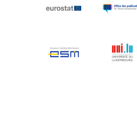
Jean-Louis Biancarelli
Jean-Louis Schiltz
Jean-Victor Louis
Jens Kreisel
Jeroen Dijsselbloem
Jochen Klucken
Johnny Åkerholm
Joschka Fischer
Juan Manuel Fabra
Vallés
Julian Priestley
Karl-Heinz Lambertz
Katharien L.C. Hunt
Kenneth Rogoff