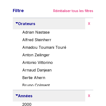
Filtre
Réinitialiser tous les filtres
Orateurs
X
Adrian Nastase
Alfred Steinherr
Amadou Toumani Touré
Anton Zeilinger
Antonio Vittorino
Arnaud Danjean
Bertie Ahern
Bruno Colmant
Carlo Thelen
Années
X
Cem Özdemir
2000