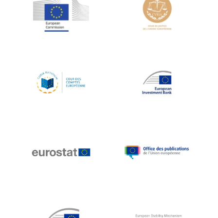
Jean-Louis Schiltz
Jean-Victor Louis
Jens Kreisel
Jeroen Dijsselbloem
Jochen Klucken
Johnny Åkerholm
Joschka Fischer
Juan Manuel Fabra Vallés
Julian Priestley
Karl-Heinz Lambertz
Katharien L.C. Hunt
Kenneth Rogoff
Klaus Regling
Klaus-Heiner Lehne