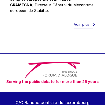
Robert Goebbels
GRAMEGNA
, Directeur Général du Mécanisme
Robert REYNDERS
européen de Stabilité.
Robert WEIDES
Rolf Tarrach
Voir plus
Štefan Füle
Thomas L. Cranfield
Tim Lankester
Timothy Radcliffe
Vaclav Klaus
Vassilios Skouris
Vítor Manuel da Silva Caldeira
Serving the public debate for more than 25 years
Viviane Reding
Walter Hagg
Walter RADERMACHER
C/O Banque centrale du Luxembourg