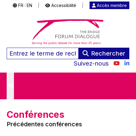
FR
EN
|
Accessibilité
|
Accès membre
|
Serving the public debate for more than 25 years
Rechercher
Suivez-nous
Conférences
Précédentes conférences