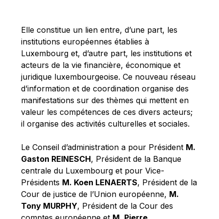
Michael Berry
Michael Palmer
Elle constitue un lien entre, d’une part, les
Michael Sohlman
institutions européennes établies à
Michel Goedert
Luxembourg et, d’autre part, les institutions et
acteurs de la vie financière, économique et
Mireille Delmas-Marty
juridique luxembourgeoise. Ce nouveau réseau
Nobuo Tanaka
d’information et de coordination organise des
Otmar Issing
manifestations sur des thèmes qui mettent en
valeur les compétences de ces divers acteurs;
Paolo Mengozzi
il organise des activités culturelles et sociales.
Paschal Donohoe
Pat Cox
Le Conseil d’administration a pour Président
M.
Gaston REINESCH
, Président de la Banque
Patrizia Nanz
centrale du Luxembourg et pour Vice-
Philippe Maystadt
Présidents
M. Koen LENAERTS
, Président de la
Pierre Gramegna
Cour de justice de l’Union européenne,
M.
Tony MURPHY
, Président de la Cour des
Richard Pelly
comptes européenne et
M. Pierre