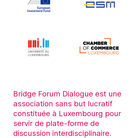
Koen LENAERTS
Lars Heikensten
Laura Kovesi
Luc Frieden
Lucas Papademos
Máire Geoghegan-Quinn
Manolis Mavrommatis
Marc Lemaître
Marcel Zadi Kessy
Mario Centeno
Bridge Forum Dialogue est une
Mario Monti
association sans but lucratif
Maroš ŠEFČOVIČ
constituée à Luxembourg pour
Martin Bailey
servir de plate-forme de
Martine Reicherts
discussion interdisciplinaire.