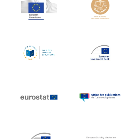
Jean-Louis Schiltz
Jean-Victor Louis
Jens Kreisel
Jeroen Dijsselbloem
Jochen Klucken
Johnny Åkerholm
Joschka Fischer
Juan Manuel Fabra Vallés
Julian Priestley
Karl-Heinz Lambertz
Katharien L.C. Hunt
Kenneth Rogoff
Klaus Regling
Klaus-Heiner Lehne