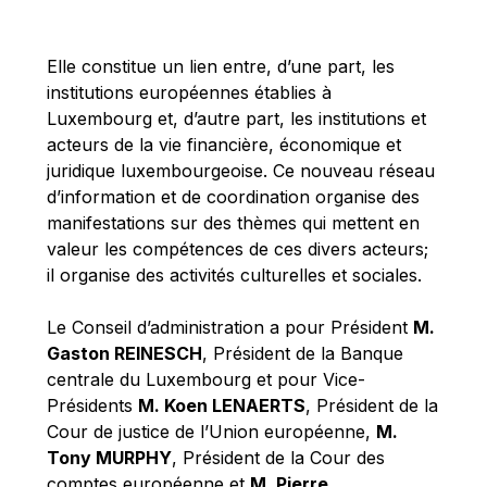
Michael Berry
Michael Palmer
Elle constitue un lien entre, d’une part, les
Michael Sohlman
institutions européennes établies à
Michel Goedert
Luxembourg et, d’autre part, les institutions et
acteurs de la vie financière, économique et
Mireille Delmas-Marty
juridique luxembourgeoise. Ce nouveau réseau
Nobuo Tanaka
d’information et de coordination organise des
Otmar Issing
manifestations sur des thèmes qui mettent en
valeur les compétences de ces divers acteurs;
Paolo Mengozzi
il organise des activités culturelles et sociales.
Paschal Donohoe
Pat Cox
Le Conseil d’administration a pour Président
M.
Gaston REINESCH
, Président de la Banque
Patrizia Nanz
centrale du Luxembourg et pour Vice-
Philippe Maystadt
Présidents
M. Koen LENAERTS
, Président de la
Pierre Gramegna
Cour de justice de l’Union européenne,
M.
Tony MURPHY
, Président de la Cour des
Richard Pelly
comptes européenne et
M. Pierre