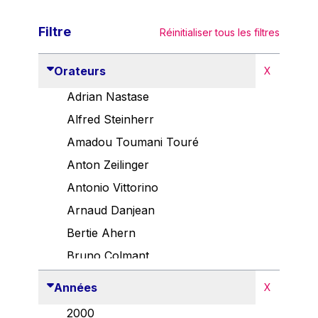
Filtre
Réinitialiser tous les filtres
Orateurs
X
Adrian Nastase
Alfred Steinherr
Amadou Toumani Touré
Anton Zeilinger
Antonio Vittorino
Arnaud Danjean
Bertie Ahern
Bruno Colmant
Carlo Thelen
Années
X
Cem Özdemir
2000