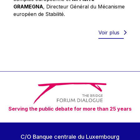
Robert Goebbels
GRAMEGNA
, Directeur Général du Mécanisme
Robert REYNDERS
européen de Stabilité.
Robert WEIDES
Rolf Tarrach
Voir plus
Štefan Füle
Thomas L. Cranfield
Tim Lankester
Timothy Radcliffe
Vaclav Klaus
Vassilios Skouris
Vítor Manuel da Silva Caldeira
Serving the public debate for more than 25 years
Viviane Reding
Walter Hagg
Walter RADERMACHER
C/O Banque centrale du Luxembourg