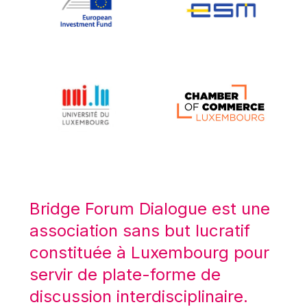
Koen LENAERTS
Lars Heikensten
Laura Kovesi
Luc Frieden
Lucas Papademos
Máire Geoghegan-Quinn
Manolis Mavrommatis
Marc Lemaître
Marcel Zadi Kessy
Mario Centeno
Bridge Forum Dialogue est une
Mario Monti
association sans but lucratif
Maroš ŠEFČOVIČ
constituée à Luxembourg pour
Martin Bailey
servir de plate-forme de
Martine Reicherts
discussion interdisciplinaire.