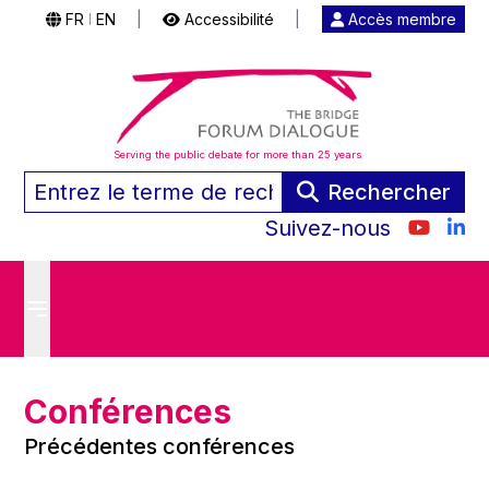
FR
EN
|
Accessibilité
|
Accès membre
|
Serving the public debate for more than 25 years
Rechercher
Suivez-nous
Conférences
Précédentes conférences