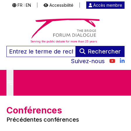
FR
EN
|
Accessibilité
|
Accès membre
|
Serving the public debate for more than 25 years
Rechercher
Suivez-nous
Conférences
Précédentes conférences