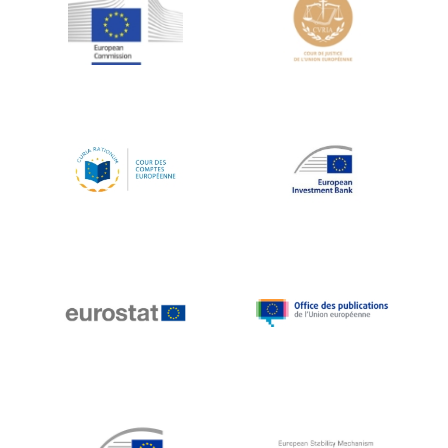
Jean-Louis Schiltz
Jean-Victor Louis
Jens Kreisel
Jeroen Dijsselbloem
Jochen Klucken
Johnny Åkerholm
Joschka Fischer
Juan Manuel Fabra Vallés
Julian Priestley
Karl-Heinz Lambertz
Katharien L.C. Hunt
Kenneth Rogoff
Klaus Regling
Klaus-Heiner Lehne