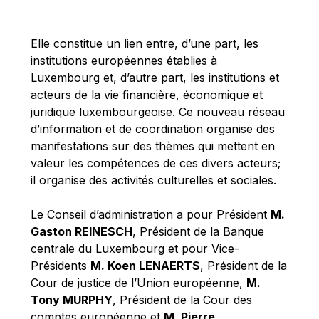
Michael Berry
Michael Palmer
Elle constitue un lien entre, d’une part, les
Michael Sohlman
institutions européennes établies à
Michel Goedert
Luxembourg et, d’autre part, les institutions et
acteurs de la vie financière, économique et
Mireille Delmas-Marty
juridique luxembourgeoise. Ce nouveau réseau
Nobuo Tanaka
d’information et de coordination organise des
Otmar Issing
manifestations sur des thèmes qui mettent en
valeur les compétences de ces divers acteurs;
Paolo Mengozzi
il organise des activités culturelles et sociales.
Paschal Donohoe
Pat Cox
Le Conseil d’administration a pour Président
M.
Gaston REINESCH
, Président de la Banque
Patrizia Nanz
centrale du Luxembourg et pour Vice-
Philippe Maystadt
Présidents
M. Koen LENAERTS
, Président de la
Pierre Gramegna
Cour de justice de l’Union européenne,
M.
Tony MURPHY
, Président de la Cour des
Richard Pelly
comptes européenne et
M. Pierre