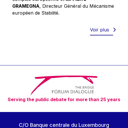
Robert Goebbels
GRAMEGNA
, Directeur Général du Mécanisme
Robert REYNDERS
européen de Stabilité.
Robert WEIDES
Rolf Tarrach
Voir plus
Štefan Füle
Thomas L. Cranfield
Tim Lankester
Timothy Radcliffe
Vaclav Klaus
Vassilios Skouris
Vítor Manuel da Silva Caldeira
Serving the public debate for more than 25 years
Viviane Reding
Walter Hagg
Walter RADERMACHER
C/O Banque centrale du Luxembourg