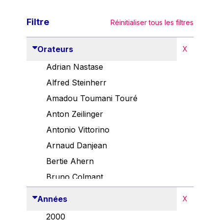
Filtre
Réinitialiser tous les filtres
Orateurs
X
Adrian Nastase
Alfred Steinherr
Amadou Toumani Touré
Anton Zeilinger
Antonio Vittorino
Arnaud Danjean
Bertie Ahern
Bruno Colmant
Carlo Thelen
Années
X
Cem Özdemir
2000