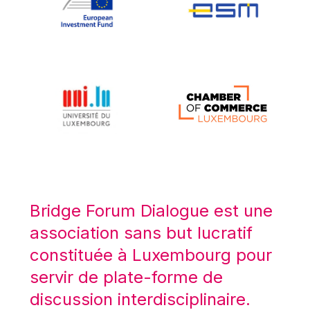
Koen LENAERTS
Lars Heikensten
Laura Kovesi
Luc Frieden
Lucas Papademos
Máire Geoghegan-Quinn
Manolis Mavrommatis
Marc Lemaître
Marcel Zadi Kessy
Mario Centeno
Bridge Forum Dialogue est une
Mario Monti
association sans but lucratif
Maroš ŠEFČOVIČ
constituée à Luxembourg pour
Martin Bailey
servir de plate-forme de
Martine Reicherts
discussion interdisciplinaire.