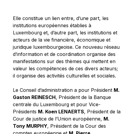
Michael Berry
Michael Palmer
Elle constitue un lien entre, d’une part, les
Michael Sohlman
institutions européennes établies à
Michel Goedert
Luxembourg et, d’autre part, les institutions et
acteurs de la vie financière, économique et
Mireille Delmas-Marty
juridique luxembourgeoise. Ce nouveau réseau
Nobuo Tanaka
d’information et de coordination organise des
Otmar Issing
manifestations sur des thèmes qui mettent en
valeur les compétences de ces divers acteurs;
Paolo Mengozzi
il organise des activités culturelles et sociales.
Paschal Donohoe
Pat Cox
Le Conseil d’administration a pour Président
M.
Gaston REINESCH
, Président de la Banque
Patrizia Nanz
centrale du Luxembourg et pour Vice-
Philippe Maystadt
Présidents
M. Koen LENAERTS
, Président de la
Pierre Gramegna
Cour de justice de l’Union européenne,
M.
Tony MURPHY
, Président de la Cour des
Richard Pelly
comptes européenne et
M. Pierre