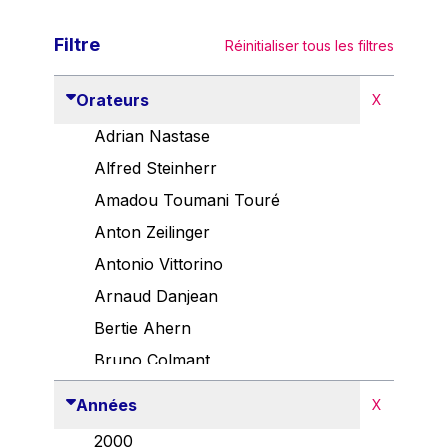
Filtre
Réinitialiser tous les filtres
Orateurs
X
Adrian Nastase
Alfred Steinherr
Amadou Toumani Touré
Anton Zeilinger
Antonio Vittorino
Arnaud Danjean
Bertie Ahern
Bruno Colmant
Carlo Thelen
Années
X
Cem Özdemir
2000