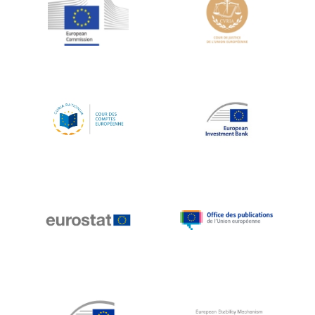
Jean-Louis Schiltz
Jean-Victor Louis
Jens Kreisel
Jeroen Dijsselbloem
Jochen Klucken
Johnny Åkerholm
Joschka Fischer
Juan Manuel Fabra Vallés
Julian Priestley
Karl-Heinz Lambertz
Katharien L.C. Hunt
Kenneth Rogoff
Klaus Regling
Klaus-Heiner Lehne