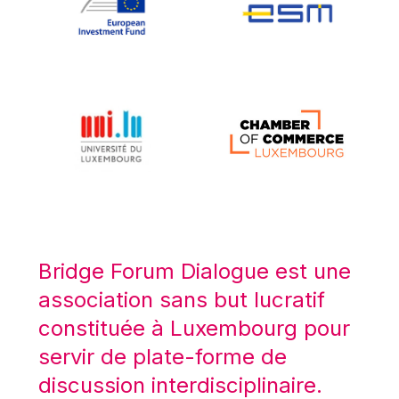
Koen LENAERTS
Lars Heikensten
Laura Kovesi
Luc Frieden
Lucas Papademos
Máire Geoghegan-Quinn
Manolis Mavrommatis
Marc Lemaître
Marcel Zadi Kessy
Mario Centeno
Bridge Forum Dialogue est une
Mario Monti
association sans but lucratif
Maroš ŠEFČOVIČ
constituée à Luxembourg pour
Martin Bailey
servir de plate-forme de
Martine Reicherts
discussion interdisciplinaire.