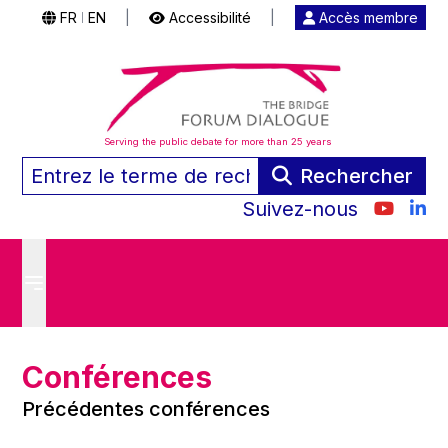
FR
EN
|
Accessibilité
|
Accès membre
|
Serving the public debate for more than 25 years
Rechercher
Suivez-nous
Conférences
Précédentes conférences