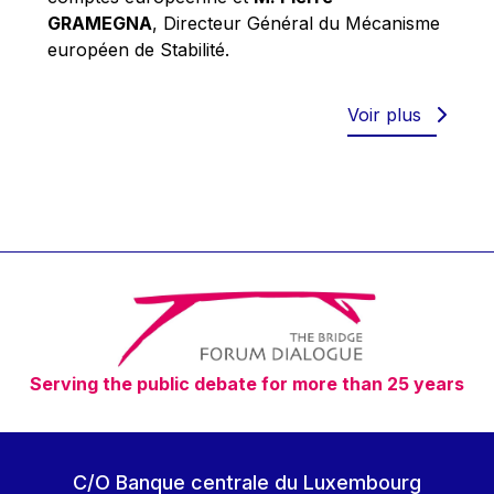
Robert Goebbels
GRAMEGNA
, Directeur Général du Mécanisme
Robert REYNDERS
européen de Stabilité.
Robert WEIDES
Rolf Tarrach
Voir plus
Štefan Füle
Thomas L. Cranfield
Tim Lankester
Timothy Radcliffe
Vaclav Klaus
Vassilios Skouris
Vítor Manuel da Silva Caldeira
Serving the public debate for more than 25 years
Viviane Reding
Walter Hagg
Walter RADERMACHER
C/O Banque centrale du Luxembourg