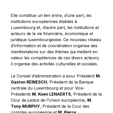
Michael Berry
Michael Palmer
Elle constitue un lien entre, d’une part, les
Michael Sohlman
institutions européennes établies à
Michel Goedert
Luxembourg et, d’autre part, les institutions et
acteurs de la vie financière, économique et
Mireille Delmas-Marty
juridique luxembourgeoise. Ce nouveau réseau
Nobuo Tanaka
d’information et de coordination organise des
Otmar Issing
manifestations sur des thèmes qui mettent en
valeur les compétences de ces divers acteurs;
Paolo Mengozzi
il organise des activités culturelles et sociales.
Paschal Donohoe
Pat Cox
Le Conseil d’administration a pour Président
M.
Gaston REINESCH
, Président de la Banque
Patrizia Nanz
centrale du Luxembourg et pour Vice-
Philippe Maystadt
Présidents
M. Koen LENAERTS
, Président de la
Pierre Gramegna
Cour de justice de l’Union européenne,
M.
Tony MURPHY
, Président de la Cour des
Richard Pelly
comptes européenne et
M. Pierre