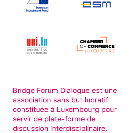
Koen LENAERTS
Lars Heikensten
Laura Kovesi
Luc Frieden
Lucas Papademos
Máire Geoghegan-Quinn
Manolis Mavrommatis
Marc Lemaître
Marcel Zadi Kessy
Mario Centeno
Bridge Forum Dialogue est une
Mario Monti
association sans but lucratif
Maroš ŠEFČOVIČ
constituée à Luxembourg pour
Martin Bailey
servir de plate-forme de
Martine Reicherts
discussion interdisciplinaire.