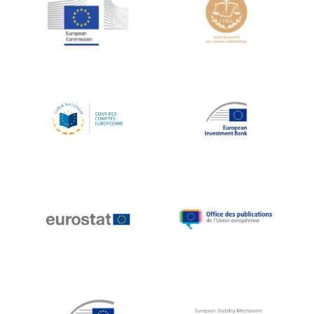
Jean-Louis Schiltz
Jean-Victor Louis
Jens Kreisel
Jeroen Dijsselbloem
Jochen Klucken
Johnny Åkerholm
Joschka Fischer
Juan Manuel Fabra Vallés
Julian Priestley
Karl-Heinz Lambertz
Katharien L.C. Hunt
Kenneth Rogoff
Klaus Regling
Klaus-Heiner Lehne