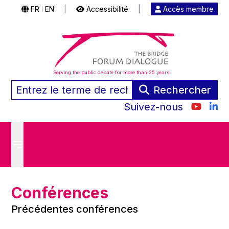
FR
EN
|
Accessibilité
|
Accès membre
|
Serving the public debate for more than 25 years
Rechercher
Suivez-nous
Conférences
Précédentes conférences