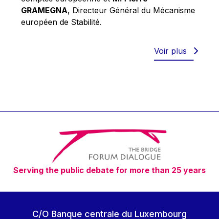
Robert Goebbels
GRAMEGNA
, Directeur Général du Mécanisme
Robert REYNDERS
européen de Stabilité.
Robert WEIDES
Rolf Tarrach
Voir plus
Štefan Füle
Thomas L. Cranfield
Tim Lankester
Timothy Radcliffe
Vaclav Klaus
Vassilios Skouris
Vítor Manuel da Silva Caldeira
Serving the public debate for more than 25 years
Viviane Reding
Walter Hagg
Walter RADERMACHER
C/O Banque centrale du Luxembourg