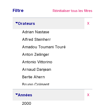
Filtre
Réinitialiser tous les filtres
Orateurs
X
Adrian Nastase
Alfred Steinherr
Amadou Toumani Touré
Anton Zeilinger
Antonio Vittorino
Arnaud Danjean
Bertie Ahern
Bruno Colmant
Carlo Thelen
Années
X
Cem Özdemir
2000