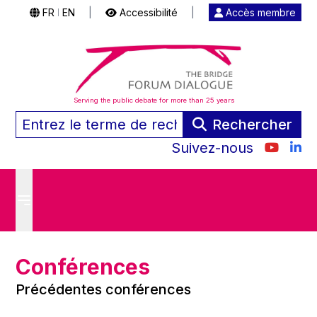
FR
EN
|
Accessibilité
|
Accès membre
|
Serving the public debate for more than 25 years
Rechercher
Suivez-nous
Conférences
Précédentes conférences