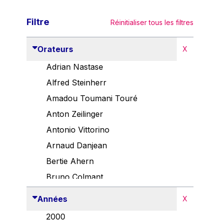
Filtre
Réinitialiser tous les filtres
Orateurs
X
Adrian Nastase
Alfred Steinherr
Amadou Toumani Touré
Anton Zeilinger
Antonio Vittorino
Arnaud Danjean
Bertie Ahern
Bruno Colmant
Carlo Thelen
Années
X
Cem Özdemir
2000