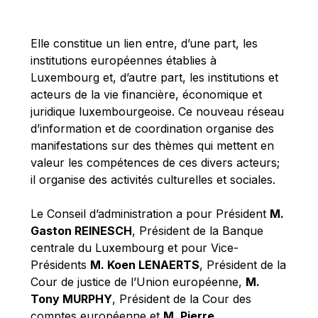
Michael Berry
Michael Palmer
Elle constitue un lien entre, d’une part, les
Michael Sohlman
institutions européennes établies à
Michel Goedert
Luxembourg et, d’autre part, les institutions et
acteurs de la vie financière, économique et
Mireille Delmas-Marty
juridique luxembourgeoise. Ce nouveau réseau
Nobuo Tanaka
d’information et de coordination organise des
Otmar Issing
manifestations sur des thèmes qui mettent en
valeur les compétences de ces divers acteurs;
Paolo Mengozzi
il organise des activités culturelles et sociales.
Paschal Donohoe
Pat Cox
Le Conseil d’administration a pour Président
M.
Gaston REINESCH
, Président de la Banque
Patrizia Nanz
centrale du Luxembourg et pour Vice-
Philippe Maystadt
Présidents
M. Koen LENAERTS
, Président de la
Pierre Gramegna
Cour de justice de l’Union européenne,
M.
Tony MURPHY
, Président de la Cour des
Richard Pelly
comptes européenne et
M. Pierre