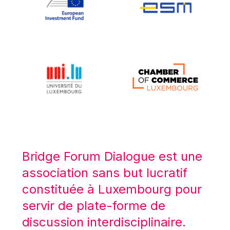
Koen LENAERTS
Lars Heikensten
Laura Kovesi
Luc Frieden
Lucas Papademos
Máire Geoghegan-Quinn
Manolis Mavrommatis
Marc Lemaître
Marcel Zadi Kessy
Mario Centeno
Bridge Forum Dialogue est une
Mario Monti
association sans but lucratif
Maroš ŠEFČOVIČ
constituée à Luxembourg pour
Martin Bailey
servir de plate-forme de
Martine Reicherts
discussion interdisciplinaire.