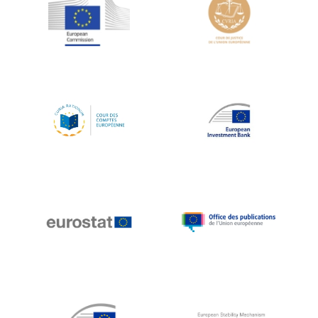
Jean-Louis Schiltz
Jean-Victor Louis
Jens Kreisel
Jeroen Dijsselbloem
Jochen Klucken
Johnny Åkerholm
Joschka Fischer
Juan Manuel Fabra Vallés
Julian Priestley
Karl-Heinz Lambertz
Katharien L.C. Hunt
Kenneth Rogoff
Klaus Regling
Klaus-Heiner Lehne