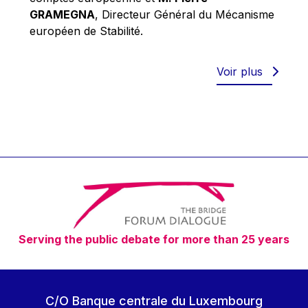
Robert Goebbels
GRAMEGNA
, Directeur Général du Mécanisme
Robert REYNDERS
européen de Stabilité.
Robert WEIDES
Rolf Tarrach
Voir plus
Štefan Füle
Thomas L. Cranfield
Tim Lankester
Timothy Radcliffe
Vaclav Klaus
Vassilios Skouris
Vítor Manuel da Silva Caldeira
Serving the public debate for more than 25 years
Viviane Reding
Walter Hagg
Walter RADERMACHER
C/O Banque centrale du Luxembourg